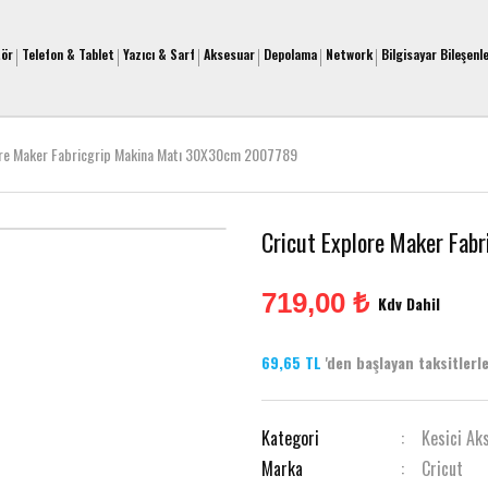
tör
Telefon & Tablet
Yazıcı & Sarf
Aksesuar
Depolama
Network
Bilgisayar Bileşenle
ore Maker Fabricgrip Makina Matı 30X30cm 2007789
Cricut Explore Maker Fa
719,00 ₺
Kdv Dahil
69,65 TL
'den başlayan taksitlerle
Kategori
Kesici Ak
Marka
Cricut