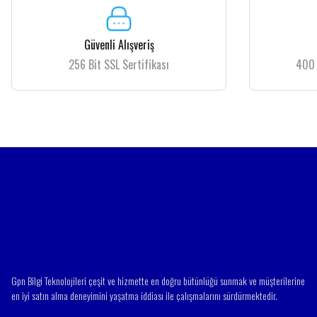
Ürün resmi kalitesiz, bozuk veya görüntülenemiyor.
Güvenli Alışveriş
Ürün açıklamasında eksik bilgiler bulunuyor.
256 Bit SSL Sertifikası
400 
Ürün bilgilerinde hatalar bulunuyor.
Ürün fiyatı diğer sitelerden daha pahalı.
Bu ürüne benzer farklı alternatifler olmalı.
Gpn Bilgi Teknolojileri çeşit ve hizmette en doğru bütünlüğü sunmak ve müşterilerine
en iyi satın alma deneyimini yaşatma iddiası ile çalışmalarını sürdürmektedir.