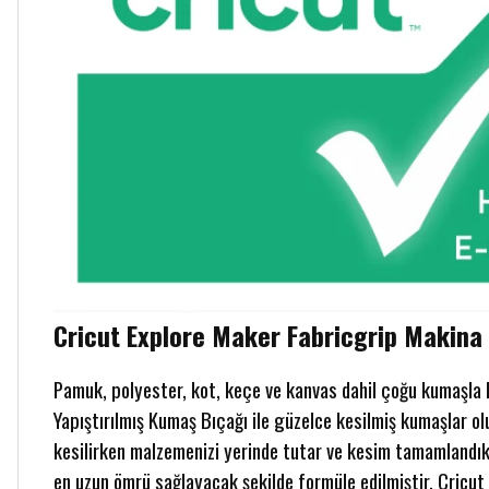
Cricut Explore Maker Fabricgrip Maki
Pamuk, polyester, kot, keçe ve kanvas dahil çoğu kumaşla ku
Yapıştırılmış Kumaş Bıçağı ile güzelce kesilmiş kumaşlar ol
kesilirken malzemenizi yerinde tutar ve kesim tamamlandıkt
en uzun ömrü sağlayacak şekilde formüle edilmiştir. Cricu