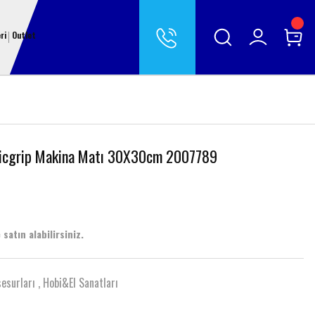
ri
Outlet
bricgrip Makina Matı 30X30cm 2007789
 satın alabilirsiniz.
sesurları
,
Hobi&El Sanatları