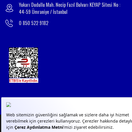
Yukarı Dudullu Mah. Necip Fazıl Bulvarı KEYAP Sitesi No :
44-59 Ümraniye / İstanbul
0 850 522 9182
© 2023
GPN
- Tüm Hakları
KVKK AYDINLATMA
KVKK 