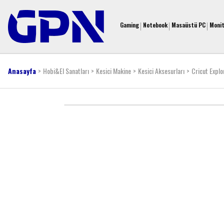
Gaming
Notebook
Masaüstü PC
Moni
Anasayfa
Hobi&El Sanatları
Kesici Makine
Kesici Aksesurları
Cricut Expl