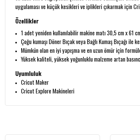
uygulaması ve küçük kesikleri ve iplikleri çıkarmak için Cr
Özellikler
1 adet yeniden kullanılabilir makine matı 30,5 cm x 61 cm
Çoğu kumaşı Döner Bıçak veya Bağlı Kumaş Bıçağı ile kes
Mümkün olan en iyi yapışma ve en uzun ömür için formüle
Yüksek kaliteli, yüksek yoğunluklu malzeme artan basınc
Uyumluluk
Cricut Maker
Cricut Explore Makineleri
Bu ürünün fiyat bilgisi, resim, ürün açıklamalarında ve diğer konularda yetersiz
Görüş ve önerileriniz için teşekkür ederiz.