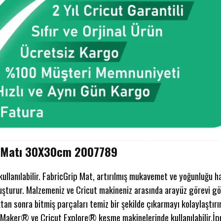
na Matı 30X30cm 2007789
llanılabilir. FabricGrip Mat, artırılmış mukavemet ve yoğunluğu haf
uşturur. Malzemeniz ve Cricut makineniz arasında arayüz görevi gör
an sonra bitmiş parçaları temiz bir şekilde çıkarmayı kolaylaştır
t Maker® ve Cricut Explore® kesme makinelerinde kullanılabilir.
İp