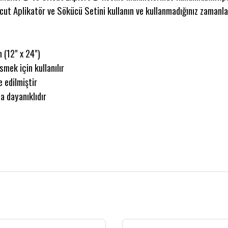
icut Aplikatör ve Sökücü Setini kullanın ve kullanmadığınız zamanla
 (12" x 24")
mek için kullanılır
 edilmiştir
a dayanıklıdır
 gördüğünüz noktaları öneri formunu kullanarak tarafımıza iletebilirsiniz.
Bu ürüne ilk yorumu siz yapın!