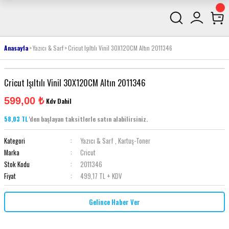
Anasayfa
Yazıcı & Sarf
Cricut Işıltılı Vinil 30X120CM Altın 2011346
Cricut Işıltılı Vinil 30X120CM Altın 2011346
599,00 ₺
Kdv Dahil
58,03 TL
'den başlayan taksitlerle satın alabilirsiniz.
Kategori
Yazıcı & Sarf
,
Kartuş-Toner
Marka
Cricut
Stok Kodu
2011346
Fiyat
499,17 TL + KDV
Gelince Haber Ver