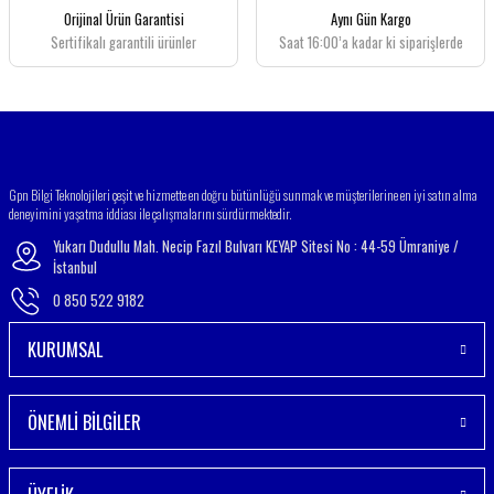
Ürün fiyatı diğer sitelerden daha pahalı.
Orijinal Ürün Garantisi
Aynı Gün Kargo
Bu ürüne benzer farklı alternatifler olmalı.
Sertifikalı garantili ürünler
Saat 16:00’a kadar ki siparişlerde
Gönder
Gpn Bilgi Teknolojileri çeşit ve hizmette en doğru bütünlüğü sunmak ve müşterilerine en iyi satın alma
deneyimini yaşatma iddiası ile çalışmalarını sürdürmektedir.
Yukarı Dudullu Mah. Necip Fazıl Bulvarı KEYAP Sitesi No : 44-59 Ümraniye /
İstanbul
0 850 522 9182
KURUMSAL
ÖNEMLİ BİLGİLER