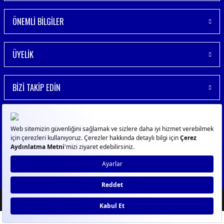
ÖNEMLİ BİLGİLER
ÜYELİK
BİZİ TAKİP EDİN
© 2023
GPN
- Tüm Hakları Saklıdır
ideasoft
ile
e-