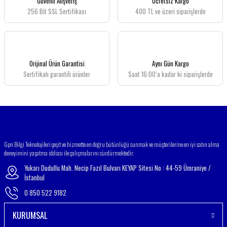
Güvenli Alışveriş
Ücretsiz Kargo
256 Bit SSL Sertifikası
400 TL ve üzeri siparişlerde
Ürün resmi kalitesiz, bozuk veya görüntülenemiyor.
Ürün açıklamasında eksik bilgiler bulunuyor.
Ürün bilgilerinde hatalar bulunuyor.
Ürün fiyatı diğer sitelerden daha pahalı.
Orijinal Ürün Garantisi
Aynı Gün Kargo
Bu ürüne benzer farklı alternatifler olmalı.
Sertifikalı garantili ürünler
Saat 16:00’a kadar ki siparişlerde
Gönder
Gpn Bilgi Teknolojileri çeşit ve hizmette en doğru bütünlüğü sunmak ve müşterilerine en iyi satın alma
deneyimini yaşatma iddiası ile çalışmalarını sürdürmektedir.
Yukarı Dudullu Mah. Necip Fazıl Bulvarı KEYAP Sitesi No : 44-59 Ümraniye /
İstanbul
0 850 522 9182
KURUMSAL