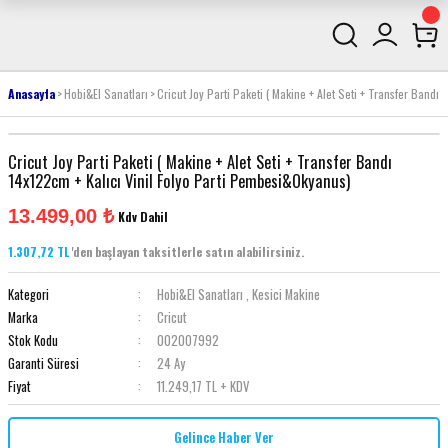
Anasayfa
Hobi&El Sanatları
Cricut Joy Parti Paketi ( Makine + Alet Seti + Transfer Band
Cricut Joy Parti Paketi ( Makine + Alet Seti + Transfer Bandı
14x122cm + Kalıcı Vinil Folyo Parti Pembesi&Okyanus)
13.499,00 ₺
Kdv Dahil
1.307,72 TL
'den başlayan taksitlerle satın alabilirsiniz.
Kategori
Hobi&El Sanatları
,
Kesici Makine
Marka
Cricut
Stok Kodu
002007992
Garanti Süresi
24 Ay
Fiyat
11.249,17 TL + KDV
Gelince Haber Ver