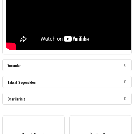
Yorumlar
Taksit Seçenekleri
Bu ürüne ilk yorumu siz yapın!
Önerileriniz
Yorum Yaz
Bu ürünün fiyat bilgisi, resim, ürün açıklamalarında ve diğer konularda yetersiz
gördüğünüz noktaları öneri formunu kullanarak tarafımıza iletebilirsiniz.
Görüş ve önerileriniz için teşekkür ederiz.