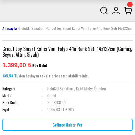
Anasayfa
Hobi&El Sanatları
Cricut Joy Smart Kalıcı Vinil Folyo 4’lü Renk Seti 14x122cm 
Cricut Joy Smart Kalıcı Vinil Folyo 4’lü Renk Seti 14x122cm (Gümüş,
Beyaz, Altın, Siyah)
1.399,00 ₺
Kdv Dahil
135,53 TL
'den başlayan taksitlerle satın alabilirsiniz.
Kategori
Hobi&El Sanatları
,
Kağıt&Folyo Ürünleri
Marka
Cricut
Stok Kodu
2008031-01
Fiyat
1.165,83 TL + KDV
Gelince Haber Ver