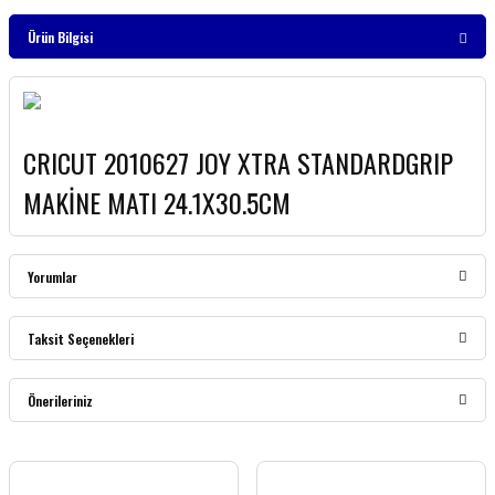
Ürün Bilgisi
CRICUT 2010627 JOY XTRA STANDARDGRIP
MAKİNE MATI 24.1X30.5CM
Yorumlar
Taksit Seçenekleri
Bu ürüne ilk yorumu siz yapın!
Önerileriniz
Yorum Yaz
Bu ürünün fiyat bilgisi, resim, ürün açıklamalarında ve diğer konularda yetersiz
gördüğünüz noktaları öneri formunu kullanarak tarafımıza iletebilirsiniz.