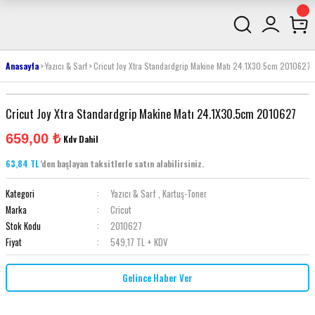
Anasayfa
Yazıcı & Sarf
Cricut Joy Xtra Standardgrip Makine Matı 24.1X30.5cm 2010627
Cricut Joy Xtra Standardgrip Makine Matı 24.1X30.5cm 2010627
659,00 ₺
Kdv Dahil
63,84 TL
'den başlayan taksitlerle satın alabilirsiniz.
Kategori
Yazıcı & Sarf
,
Kartuş-Toner
Marka
Cricut
Stok Kodu
2010627
Fiyat
549,17 TL + KDV
Gelince Haber Ver