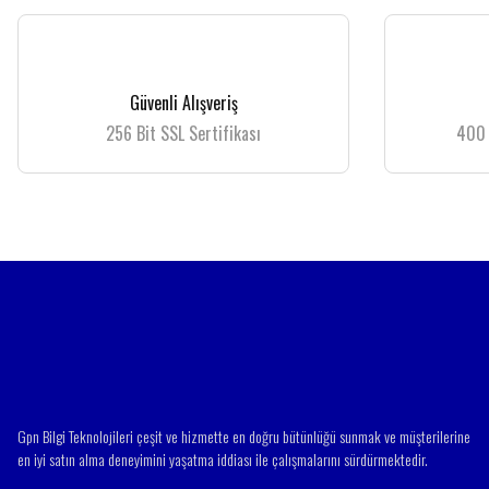
Görüş ve önerileriniz için teşekkür ederiz.
Ürün resmi kalitesiz, bozuk veya görüntülenemiyor.
Güvenli Alışveriş
Ürün açıklamasında eksik bilgiler bulunuyor.
256 Bit SSL Sertifikası
400 
Ürün bilgilerinde hatalar bulunuyor.
Ürün fiyatı diğer sitelerden daha pahalı.
Bu ürüne benzer farklı alternatifler olmalı.
Gpn Bilgi Teknolojileri çeşit ve hizmette en doğru bütünlüğü sunmak ve müşterilerine
en iyi satın alma deneyimini yaşatma iddiası ile çalışmalarını sürdürmektedir.