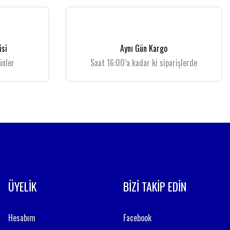
isi
Aynı Gün Kargo
ünler
Saat 16:00’a kadar ki siparişlerde
ÜYELİK
BİZİ TAKİP EDİN
Hesabım
Facebook