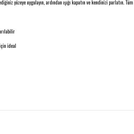
tediğiniz yüzeye uygulayın, ardından ışığı kapatın ve kendinizi parlatın. T
rılabilir
çin ideal
 gördüğünüz noktaları öneri formunu kullanarak tarafımıza iletebilirsiniz.