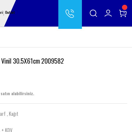
ri
Outlet
an Vinil 30.5X61cm 2009582
satın alabilirsiniz.
Sarf
,
Kağıt
L + KDV