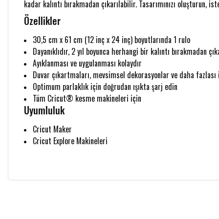
kadar kalıntı bırakmadan çıkarılabilir. Tasarımınızı oluşturun, is
Özellikler
30,5 cm x 61 cm (12 inç x 24 inç) boyutlarında 1 rulo
Dayanıklıdır, 2 yıl boyunca herhangi bir kalıntı bırakmadan çıka
Ayıklanması ve uygulanması kolaydır
Duvar çıkartmaları, mevsimsel dekorasyonlar ve daha fazlası i
Optimum parlaklık için doğrudan ışıkta şarj edin
Tüm Cricut® kesme makineleri için
Uyumluluk
Cricut Maker
Cricut Explore Makineleri
Bu ürünün fiyat bilgisi, resim, ürün açıklamalarında ve diğer konularda yetersiz