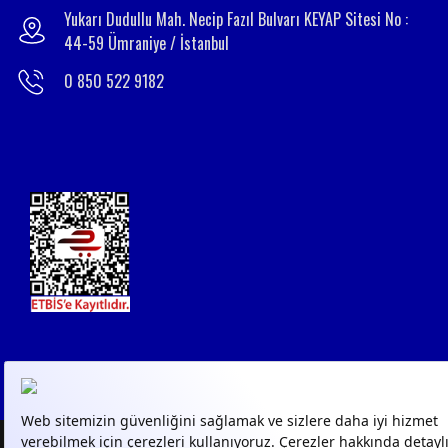
Yukarı Dudullu Mah. Necip Fazıl Bulvarı KEYAP Sitesi No :
44-59 Ümraniye / İstanbul
0 850 522 9182