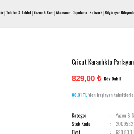
tör
Telefon & Tablet
Yazıcı & Sarf
Aksesuar
Depolama
Network
Bilgisayar Bileşenle
Cricut Karanlıkta Parlay
829,00 ₺
Kdv Dahil
80,31 TL
'den başlayan taksitlerle 
Kategori
Yazıcı & 
Stok Kodu
2009582
Fiyat
690,83 T