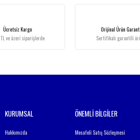
Bu ürüne ilk yorumu siz yapın!
Yorum Yaz
Ücretsiz Kargo
Orijinal Ürün Garant
TL ve üzeri siparişlerde
Sertifikalı garantili ür
Gönder
KURUMSAL
ÖNEMLİ BİLGİLER
Hakkımızda
Mesafeli Satış Sözleşmesi