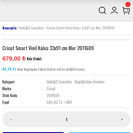
Anasayfa
Hobi&El Sanatları
Cricut Smart Vinil Kalıcı 33x91 cm Mor 2011609
Cricut Smart Vinil Kalıcı 33x91 cm Mor 2011609
679,00 ₺
Kdv Dahil
65,78 TL
'den başlayan taksitlerle satın alabilirsiniz.
Kategori
Hobi&El Sanatları
,
Kağıt&Folyo Ürünleri
Marka
Cricut
Stok Kodu
2011609
Fiyat
565,83 TL + KDV