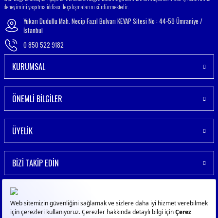
deneyimini yaşatma iddiası ile çalışmalarını sürdürmektedir.
Yukarı Dudullu Mah. Necip Fazıl Bulvarı KEYAP Sitesi No : 44-59 Ümraniye /
İstanbul
0 850 522 9182
KURUMSAL
ÖNEMLİ BİLGİLER
ÜYELİK
BİZİ TAKİP EDİN