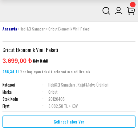
Anasayfa
Hobi&El Sanatları
Cricut Ekonomik Vinil Paketi
Cricut Ekonomik Vinil Paketi
3.699,00 ₺
Kdv Dahil
358,34 TL
'den başlayan taksitlerle satın alabilirsiniz.
Kategori
Hobi&El Sanatları
,
Kağıt&Folyo Ürünleri
Marka
Cricut
Stok Kodu
20120406
Fiyat
3.082,50 TL + KDV
Gelince Haber Ver