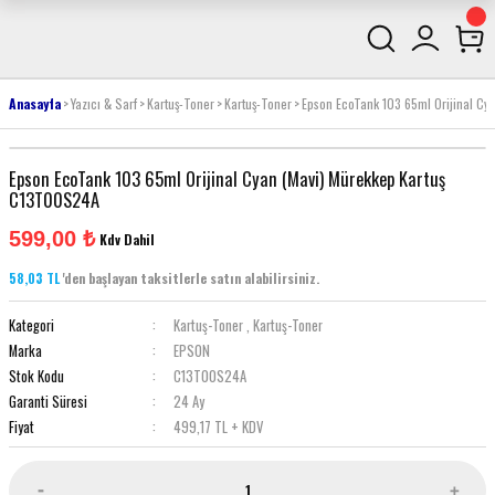
Anasayfa
Yazıcı & Sarf
Kartuş-Toner
Kartuş-Toner
Epson EcoTank 103 65ml Orijinal C
Epson EcoTank 103 65ml Orijinal Cyan (Mavi) Mürekkep Kartuş
C13T00S24A
599,00 ₺
Kdv Dahil
58,03 TL
'den başlayan taksitlerle satın alabilirsiniz.
Kategori
Kartuş-Toner
,
Kartuş-Toner
Marka
EPSON
Stok Kodu
C13T00S24A
Garanti Süresi
24 Ay
Fiyat
499,17 TL + KDV