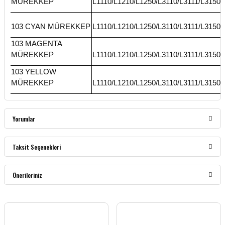
MÜREKKEP
L1110/L1210/L1250/L3110/L3111/L3150/
103 CYAN MÜREKKEP
L1110/L1210/L1250/L3110/L3111/L3150/
103 MAGENTA
MÜREKKEP
L1110/L1210/L1250/L3110/L3111/L3150/
103 YELLOW
MÜREKKEP
L1110/L1210/L1250/L3110/L3111/L3150/
Yorumlar
Taksit Seçenekleri
Bu ürüne ilk yorumu siz yapın!
Önerileriniz
Yorum Yaz
Bu ürünün fiyat bilgisi, resim, ürün açıklamalarında ve diğer konularda yetersiz
gördüğünüz noktaları öneri formunu kullanarak tarafımıza iletebilirsiniz.
Görüş ve önerileriniz için teşekkür ederiz.