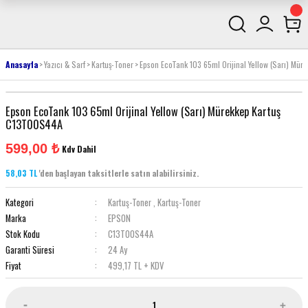
Anasayfa
Yazıcı & Sarf
Kartuş-Toner
Epson EcoTank 103 65ml Orijinal Yellow (Sarı) Mü
Epson EcoTank 103 65ml Orijinal Yellow (Sarı) Mürekkep Kartuş
C13T00S44A
599,00 ₺
Kdv Dahil
58,03 TL
'den başlayan taksitlerle satın alabilirsiniz.
Kategori
Kartuş-Toner
,
Kartuş-Toner
Marka
EPSON
Stok Kodu
C13T00S44A
Garanti Süresi
24 Ay
Fiyat
499,17 TL + KDV