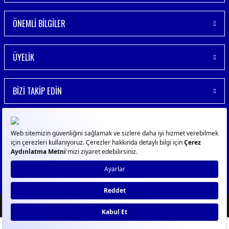
ÖNEMLİ BİLGİLER
ÜYELİK
BİZİ TAKİP EDİN
© 2023
GPN
- Tüm Hakları Saklıdır
ideasoft
ile
e-