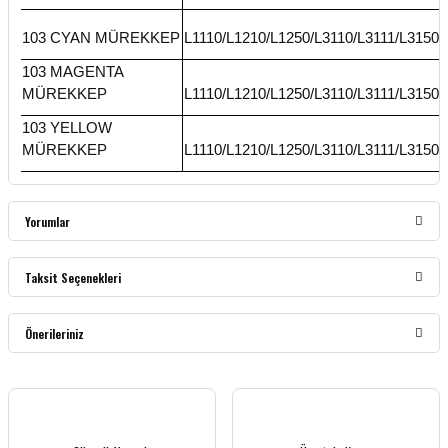
103 CYAN MÜREKKEP
L1110/L1210/L1250/L3110/L3111/L3150/
103 MAGENTA
MÜREKKEP
L1110/L1210/L1250/L3110/L3111/L3150/
103 YELLOW
MÜREKKEP
L1110/L1210/L1250/L3110/L3111/L3150/
Yorumlar
Taksit Seçenekleri
Bu ürüne ilk yorumu siz yapın!
Önerileriniz
Yorum Yaz
Bu ürünün fiyat bilgisi, resim, ürün açıklamalarında ve diğer konularda yetersiz
gördüğünüz noktaları öneri formunu kullanarak tarafımıza iletebilirsiniz.
Görüş ve önerileriniz için teşekkür ederiz.