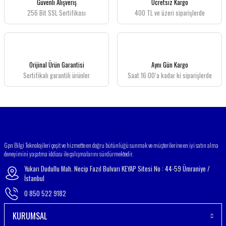
Güvenli Alışveriş
Ücretsiz Kargo
256 Bit SSL Sertifikası
400 TL ve üzeri siparişlerde
Ürün resmi kalitesiz, bozuk veya görüntülenemiyor.
Ürün açıklamasında eksik bilgiler bulunuyor.
Ürün bilgilerinde hatalar bulunuyor.
Ürün fiyatı diğer sitelerden daha pahalı.
Orijinal Ürün Garantisi
Aynı Gün Kargo
Bu ürüne benzer farklı alternatifler olmalı.
Sertifikalı garantili ürünler
Saat 16:00’a kadar ki siparişlerde
Gönder
Gpn Bilgi Teknolojileri çeşit ve hizmette en doğru bütünlüğü sunmak ve müşterilerine en iyi satın alma
deneyimini yaşatma iddiası ile çalışmalarını sürdürmektedir.
Yukarı Dudullu Mah. Necip Fazıl Bulvarı KEYAP Sitesi No : 44-59 Ümraniye /
İstanbul
0 850 522 9182
KURUMSAL