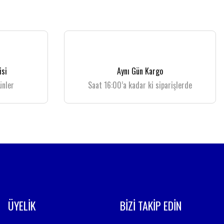
isi
Aynı Gün Kargo
ünler
Saat 16:00’a kadar ki siparişlerde
ÜYELİK
BİZİ TAKİP EDİN