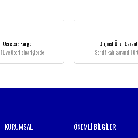
 gördüğünüz noktaları öneri formunu kullanarak tarafımıza iletebilirsiniz.
Bu ürüne ilk yorumu siz yapın!
Yorum Yaz
Ücretsiz Kargo
Orijinal Ürün Garant
TL ve üzeri siparişlerde
Sertifikalı garantili ür
Gönder
KURUMSAL
ÖNEMLİ BİLGİLER