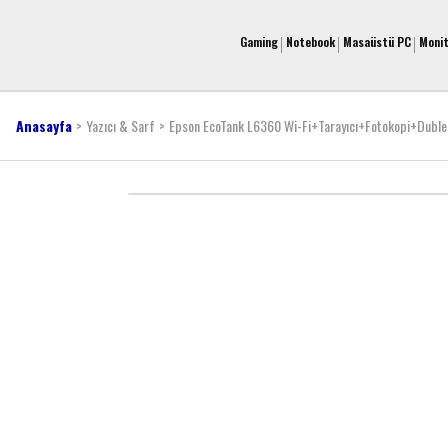
Gaming
Notebook
Masaüstü PC
Moni
Anasayfa
Yazıcı & Sarf
Epson EcoTank L6360 Wi-Fi+Tarayıcı+Fotokopi+Dublek