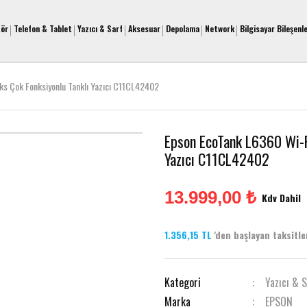
tör
Telefon & Tablet
Yazıcı & Sarf
Aksesuar
Depolama
Network
Bilgisayar Bileşenle
s Çok Fonksiyonlu Tanklı Yazıcı C11CL42402
Epson EcoTank L6360 Wi-F
Yazıcı C11CL42402
13.999,00 ₺
Kdv Dahil
1.356,15 TL
'den başlayan taksitler
Kategori
Yazıcı & 
Marka
EPSON