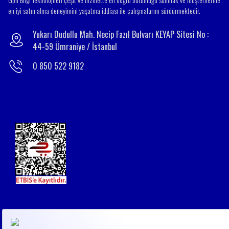
en iyi satın alma deneyimini yaşatma iddiası ile çalışmalarını sürdürmektedir.
Yukarı Dudullu Mah. Necip Fazıl Bulvarı KEYAP Sitesi No :
44-59 Ümraniye / İstanbul
0 850 522 9182