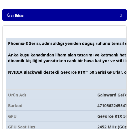
Ürün Bilgisi
Phoenix-S Serisi, adını aldığı yeniden doğuş ruhunu temsil ed
Anka kuşu kanadından ilham alan tasarımı ve katmanlı hatla
dinamik kişiliğini yansıtırken canlı bir hava katıyor ve stil il
NVIDIA Blackwell destekli GeForce RTX™ 50 Serisi GPU'lar, oyu
Ürün Adı
Gainward GeFor
Barkod
4710562245547
GPU
GeForce RTX 507
GPU Saat Hızı
2452 MHz (Güçl