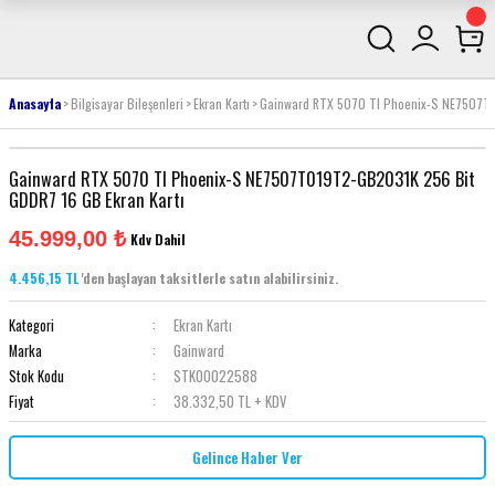
Anasayfa
Bilgisayar Bileşenleri
Ekran Kartı
Gainward RTX 5070 TI Phoenix-S NE7507T0
Gainward RTX 5070 TI Phoenix-S NE7507T019T2-GB2031K 256 Bit
GDDR7 16 GB Ekran Kartı
45.999,00 ₺
Kdv Dahil
4.456,15 TL
'den başlayan taksitlerle satın alabilirsiniz.
Kategori
Ekran Kartı
Marka
Gainward
Stok Kodu
STK00022588
Fiyat
38.332,50 TL + KDV
Gelince Haber Ver