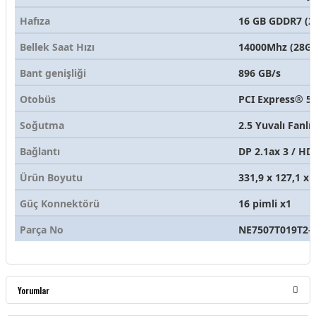
Hafıza
16 GB GDDR7 (25
Bellek Saat Hızı
14000Mhz (28G
Bant genişliği
896 GB/s
Otobüs
PCI Express® 5.
Soğutma
2.5 Yuvalı Fanl
Bağlantı
DP 2.1ax 3 / HD
Ürün Boyutu
331,9 x 127,1 x
Güç Konnektörü
16 pimli x1
Parça No
NE7507T019T2-
Yorumlar