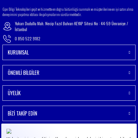
Gönder
Gpn Bilgi Teknolojileri çeşit ve hizmette en doğru bütünlüğü sunmak ve müşterilerine en iyi satın alma
deneyimini yaşatma iddiası ile çalışmalarını sürdürmektedir.
Yukarı Dudullu Mah. Necip Fazıl Bulvarı KEYAP Sitesi No : 44-59 Ümraniye /
İstanbul
0 850 522 9182
KURUMSAL
ÖNEMLİ BİLGİLER
ÜYELİK
BİZİ TAKİP EDİN