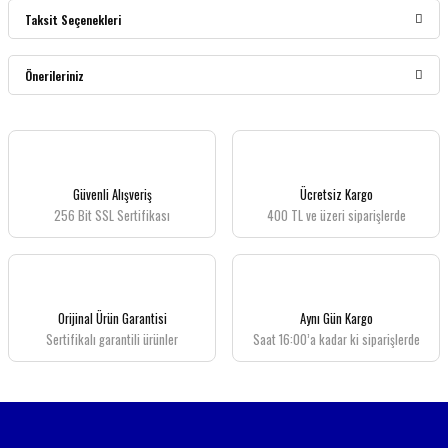
Taksit Seçenekleri
Bu ürüne ilk yorumu siz yapın!
Önerileriniz
Yorum Yaz
Bu ürünün fiyat bilgisi, resim, ürün açıklamalarında ve diğer konularda yetersiz
gördüğünüz noktaları öneri formunu kullanarak tarafımıza iletebilirsiniz.
Görüş ve önerileriniz için teşekkür ederiz.
Güvenli Alışveriş
Ücretsiz Kargo
256 Bit SSL Sertifikası
400 TL ve üzeri siparişlerde
Ürün resmi kalitesiz, bozuk veya görüntülenemiyor.
Ürün açıklamasında eksik bilgiler bulunuyor.
Ürün bilgilerinde hatalar bulunuyor.
Ürün fiyatı diğer sitelerden daha pahalı.
Orijinal Ürün Garantisi
Aynı Gün Kargo
Bu ürüne benzer farklı alternatifler olmalı.
Sertifikalı garantili ürünler
Saat 16:00’a kadar ki siparişlerde