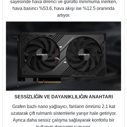
sayesinde hava direnci ve gürültü minimuma inerken,
hava basıncı %53.6, hava akışı ise %12.5 oranında
artıyor.
SESSİZLİĞİN VE DAYANIKLILIĞIN ANAHTARI
Grafen bazlı nano yağlayıcı, fanların ömrünü 2.1 kat
uzatarak çift rulmanlı sistemlerle yarışır hale getiriyor.
Ayrıca daha sessiz çalışma sağlayarak konforlu bir
kullanım deneyimi sunuyor.