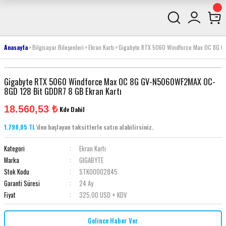
Anasayfa
Bilgisayar Bileşenleri
Ekran Kartı
Gigabyte RTX 5060 Windforce Max OC 8G G
Gigabyte RTX 5060 Windforce Max OC 8G GV-N5060WF2MAX OC-
8GD 128 Bit GDDR7 8 GB Ekran Kartı
18.560,53 ₺
Kdv Dahil
1.798,05 TL
'den başlayan taksitlerle satın alabilirsiniz.
Kategori
Ekran Kartı
Marka
GIGABYTE
Stok Kodu
STK00002845
Garanti Süresi
24 Ay
Fiyat
325,00 USD + KDV
Gelince Haber Ver