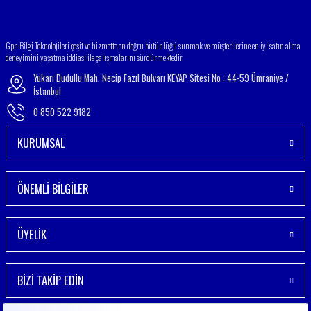
Gönder
Gpn Bilgi Teknolojileri çeşit ve hizmette en doğru bütünlüğü sunmak ve müşterilerine en iyi satın alma
deneyimini yaşatma iddiası ile çalışmalarını sürdürmektedir.
Yukarı Dudullu Mah. Necip Fazıl Bulvarı KEYAP Sitesi No : 44-59 Ümraniye /
İstanbul
0 850 522 9182
KURUMSAL
ÖNEMLİ BİLGİLER
ÜYELİK
BİZİ TAKİP EDİN