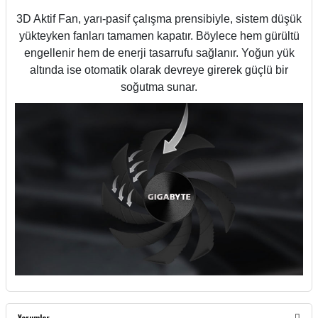
3D Aktif Fan, yarı-pasif çalışma prensibiyle, sistem düşük
yükteyken fanları tamamen kapatır. Böylece hem gürültü
engellenir hem de enerji tasarrufu sağlanır. Yoğun yük
altında ise otomatik olarak devreye girerek güçlü bir
soğutma sunar.
Yorumlar