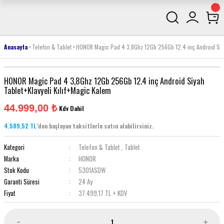
Anasayfa
Telefon & Tablet
HONOR Magic Pad 4 3,8Ghz 12Gb 256Gb 12.4 inç Android Siya
HONOR Magic Pad 4 3,8Ghz 12Gb 256Gb 12.4 inç Android Siyah
Tablet+Klavyeli Kılıf+Magic Kalem
44.999,00 ₺
Kdv Dahil
4.589,52 TL
'den başlayan taksitlerle satın alabilirsiniz.
Kategori
Telefon & Tablet
,
Tablet
Marka
HONOR
Stok Kodu
5301ASDW
Garanti Süresi
24 Ay
Fiyat
37.499,17 TL + KDV