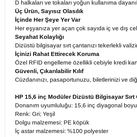
D halkaları ve tokaları yoğun kullanıma dayanık
Üç Ürün, Sayısız Olasılık
İçinde Her Şeye Yer Var
Her eşyanıza yer açan çok sayıda iç ve dış cebi
Seyahat Kolaylığı
Dizüstü bilgisayar sırt çantanızı tekerlekli vali
İçinizi Rahat Ettirecek Koruma
Özel RFID engelleme özellikli cebiyle kredi kart
Güvenli, Çıkarılabilir Kılıf
Cüzdanınızı, pasaportunuzu, biletlerinizi ve diğe
HP 15,6 inç Modüler Dizüstü Bilgisayar Sır
Donanım uyumluluğu: 15,6 inç diyagonal boyut
Renk: Gri; Yeşil
Dolgu malzemesi: PE köpük
İç astar malzemesi: %100 polyester