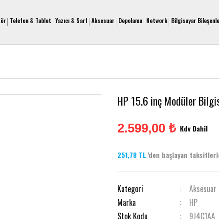
tör
Telefon & Tablet
Yazıcı & Sarf
Aksesuar
Depolama
Network
Bilgisayar Bileşenle
HP 15.6 inç Modüler Bilgi
2.599,00 ₺
Kdv Dahil
251,78 TL
'den başlayan taksitlerle
Kategori
Aksesuar
Marka
HP
Stok Kodu
9J4C1AA