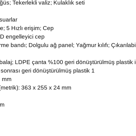
üs; Tekerlekli valiz; Kulaklık seti
suarlar
e; 5 Hızlı erişim; Cep
FID engelleyici cep
me bandı; Dolgulu ağ panel; Yağmur kılıfı; Çıkarılabilir
ı Ambalaj; LDPE çanta %100 geri dönüştürülmüş plastik
 sonrası geri dönüştürülmüş plastik 1
95 mm
(metrik): 363 x 255 x 24 mm
mm