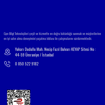
Gpn Bilgi Teknolojileri çeşit ve hizmette en doğru bütünlüğü sunmak ve müşterilerine
en iyi satın alma deneyimini yaşatma iddiası ile çalışmalarını sürdürmektedir.
Yukarı Dudullu Mah. Necip Fazıl Bulvarı KEYAP Sitesi No :
44-59 Ümraniye / İstanbul
0 850 522 9182