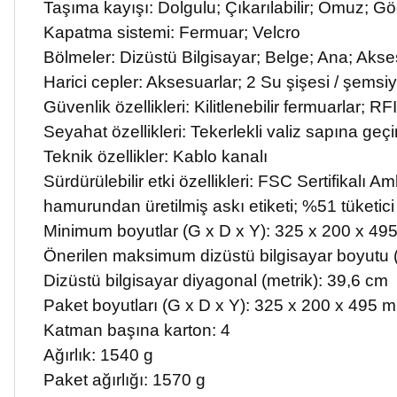
Taşıma kayışı: Dolgulu; Çıkarılabilir; Omuz; Göğ
Kapatma sistemi: Fermuar; Velcro
Bölmeler: Dizüstü Bilgisayar; Belge; Ana; Akse
Harici cepler: Aksesuarlar; 2 Su şişesi / şemsiy
Güvenlik özellikleri: Kilitlenebilir fermuarlar; R
Seyahat özellikleri: Tekerlekli valiz sapına geçir
Teknik özellikler: Kablo kanalı
Sürdürülebilir etki özellikleri: FSC Sertifikal
hamurundan üretilmiş askı etiketi; %51 tüketici
Minimum boyutlar (G x D x Y): 325 x 200 x 4
Önerilen maksimum dizüstü bilgisayar boyutu 
Dizüstü bilgisayar diyagonal (metrik): 39,6 cm
Paket boyutları (G x D x Y): 325 x 200 x 495 
Katman başına karton: 4
Ağırlık: 1540 g
Paket ağırlığı: 1570 g