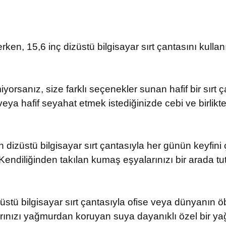
 15,6 inç dizüstü bilgisayar sırt çantasını kullanın v
orsanız, size farklı seçenekler sunan hafif bir sırt ç
eya hafif seyahat etmek istediğinizde cebi ve birlikte ver
izüstü bilgisayar sırt çantasıyla her günün keyfini ç
 Kendiliğinden takılan kumaş eşyalarınızı bir arada tuta
stü bilgisayar sırt çantasıyla ofise veya dünyanın öb
larınızı yağmurdan koruyan suya dayanıklı özel bir yağmu