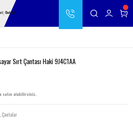
ri
Outlet
sayar Sırt Çantası Haki 9J4C1AA
 satın alabilirsiniz.
,
Çantalar