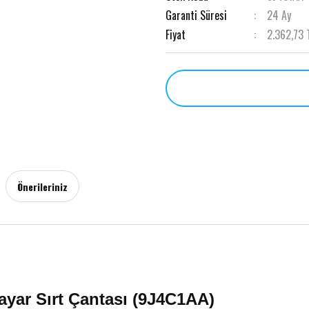
Garanti Süresi
24 Ay
Fiyat
2.362,73 
Önerileriniz
ayar Sırt Çantası (9J4C1AA)