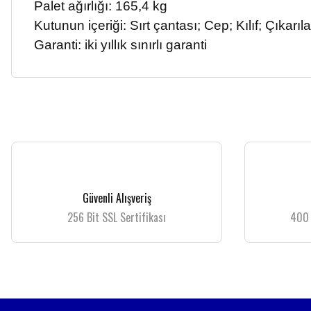
Palet ağırlığı: 165,4 kg
Kutunun içeriği: Sırt çantası; Cep; Kılıf; Çıkarıla
Garanti: iki yıllık sınırlı garanti
Bu ürünün fiyat bilgisi, resim, ürün açıklamalarında ve diğer konularda yetersiz
Görüş ve önerileriniz için teşekkür ederiz.
Ürün resmi kalitesiz, bozuk veya görüntülenemiyor.
Güvenli Alışveriş
Ürün açıklamasında eksik bilgiler bulunuyor.
256 Bit SSL Sertifikası
400 
Ürün bilgilerinde hatalar bulunuyor.
Ürün fiyatı diğer sitelerden daha pahalı.
Bu ürüne benzer farklı alternatifler olmalı.