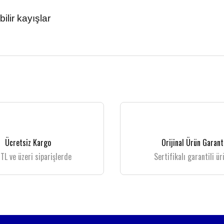
bilir kayışlar
 gördüğünüz noktaları öneri formunu kullanarak tarafımıza iletebilirsiniz.
Bu ürüne ilk yorumu siz yapın!
Yorum Yaz
Ücretsiz Kargo
Orijinal Ürün Garant
TL ve üzeri siparişlerde
Sertifikalı garantili ür