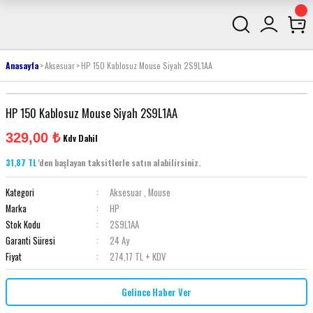
Anasayfa
Aksesuar
HP 150 Kablosuz Mouse Siyah 2S9L1AA
HP 150 Kablosuz Mouse Siyah 2S9L1AA
329,00 ₺
Kdv Dahil
31,87 TL
'den başlayan taksitlerle satın alabilirsiniz.
Kategori
Aksesuar
,
Mouse
Marka
HP
Stok Kodu
2S9L1AA
Garanti Süresi
24 Ay
Fiyat
274,17 TL + KDV
Gelince Haber Ver