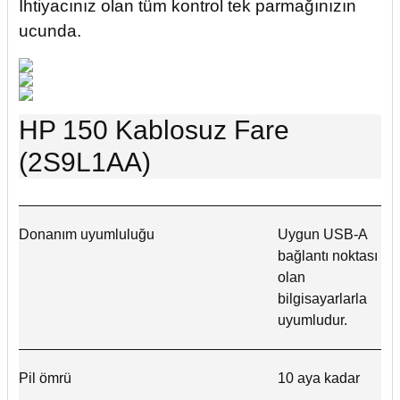
İhtiyacınız olan tüm kontrol tek parmağınızın
ucunda.
HP 150 Kablosuz Fare
(2S9L1AA)
HP 150 Kablosuz Fare (2S9L1AA) Tüm teknik özellikler
Donanım uyumluluğu
Uygun USB-A
bağlantı noktası
olan
bilgisayarlarla
uyumludur.
Pil ömrü
10 aya kadar