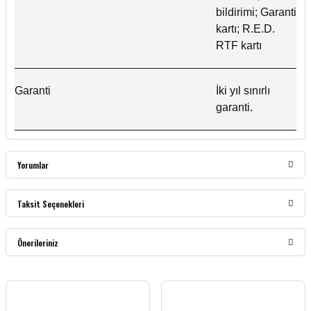
bildirimi; Garanti
kartı; R.E.D.
RTF kartı
Garanti
İki yıl sınırlı
garanti.
Yorumlar
Taksit Seçenekleri
Bu ürüne ilk yorumu siz yapın!
Önerileriniz
Yorum Yaz
Bu ürünün fiyat bilgisi, resim, ürün açıklamalarında ve diğer konularda yetersiz
gördüğünüz noktaları öneri formunu kullanarak tarafımıza iletebilirsiniz.
Görüş ve önerileriniz için teşekkür ederiz.