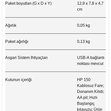
Paket boyutları (G x D x Y)
12,9 x 7,8 x 4,7
cm
Ağırlık
0,05 kg
Paket ağırlığı
0,13 kg
Asgari Sistem Ihtiyaçları
USB-A bağlantı
noktası mevcut
Kutunun içeriği
HP 150
Kablosuz Fare;
Donanım Kilidi;
AA pil; Hızlı
Başlangıç
kılavuzu; Ürün