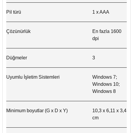
Pil türü
1 x AAA
Çözünürlük
En fazla 1600
dpi
Düğmeler
3
Uyumlu İşletim Sistemleri
Windows 7;
Windows 10;
Windows 8
Minimum boyutlar (G x D x Y)
10,3 x 6,11 x 3,4
cm