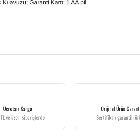
 Kılavuzu; Garanti Kartı; 1 AA pil
 gördüğünüz noktaları öneri formunu kullanarak tarafımıza iletebilirsiniz.
Bu ürüne ilk yorumu siz yapın!
Yorum Yaz
Ücretsiz Kargo
Orijinal Ürün Garant
TL ve üzeri siparişlerde
Sertifikalı garantili ür