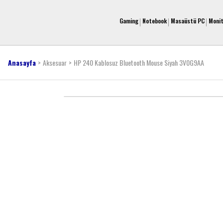
Gaming
Notebook
Masaüstü PC
Moni
Anasayfa
Aksesuar
HP 240 Kablosuz Bluetooth Mouse Siyah 3V0G9AA