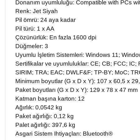
Donanım uyumluluğu: Compatible with PCs wit
Renk: Jet Siyah
Pil ömrü: 24 aya kadar
Pil türü: 1 x AA
Çözünürlük: En fazla 1600 dpi
Düğmeler: 3
Uyumlu İşletim Sistemleri: Windows 11; Win
Sertifikalar ve uyumluluklar: CE; CB; FCC;
SIRIM; TRA; EAC; DWLF&F; TP-BY; MoC; TRC
Minimum boyutlar (G x D x Y): 107 x 60,5 x 2
Paket boyutları (G x D x Y): 129 x 78 x 47 mm
Katman başına karton: 12
Ağırlık: 0,0542 kg
Paket ağırlığı: 0,12 kg
Palet ağırlığı: 397,6 kg
Asgari Sistem Ihtiyaçları: Bluetooth®