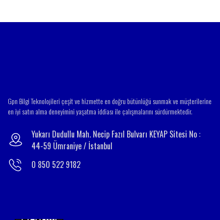
Gpn Bilgi Teknolojileri çeşit ve hizmette en doğru bütünlüğü sunmak ve müşterilerine
en iyi satın alma deneyimini yaşatma iddiası ile çalışmalarını sürdürmektedir.
Yukarı Dudullu Mah. Necip Fazıl Bulvarı KEYAP Sitesi No :
44-59 Ümraniye / İstanbul
0 850 522 9182