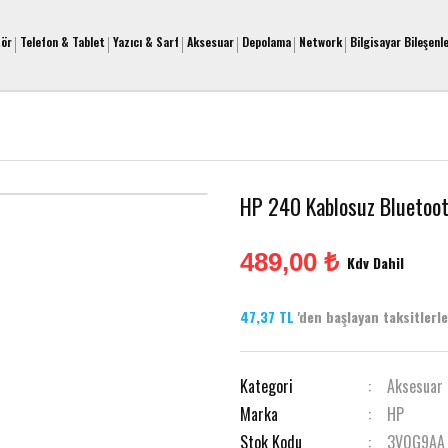
tör
Telefon & Tablet
Yazıcı & Sarf
Aksesuar
Depolama
Network
Bilgisayar Bileşenle
HP 240 Kablosuz Bluetoo
489,00 ₺
Kdv Dahil
47,37 TL
'den başlayan taksitlerle 
Kategori
Aksesuar
Marka
HP
Stok Kodu
3V0G9AA