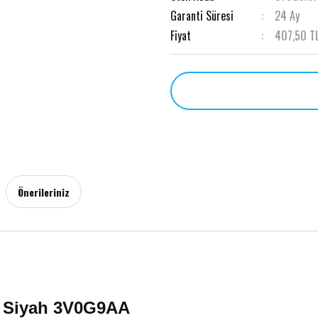
Garanti Süresi
24 Ay
Fiyat
407,50 T
Önerileriniz
e Siyah 3V0G9AA