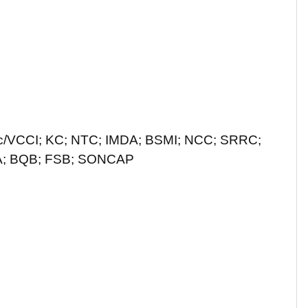
lec/VCCI; KC; NTC; IMDA; BSMI; NCC; SRRC;
KCA; BQB; FSB; SONCAP