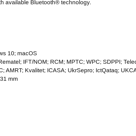
h available Bluetooth® technology.
dows 10; macOS
 IC; Rematel; IFT/NOM; RCM; MPTC; WPC; SDPPI; Te
; AMRT; Kvalitet; ICASA; UkrSepro; IctQataq; U
9,31 mm