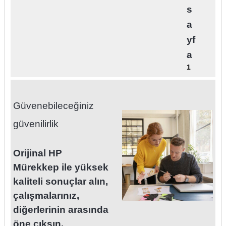
s
a
yf
a
1
Güvenebileceğiniz
güvenilirlik
Orijinal HP
Mürekkep ile yüksek
kaliteli sonuçlar alın,
çalışmalarınız,
diğerlerinin arasında
öne çıksın.