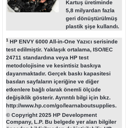
Kartuş üretiminde
5,8 milyardan fazla
geri dönüştürülmüş
plastik şişe kullandı.
1
HP ENVY 6000 All-in-One Yazıcı serisinde
test edilmiştir. Yaklaşık ortalama, ISO/IEC
24711 standardına veya HP test
metodolojisine ve kesintisiz baskıya
dayanmaktadır. Gerçek baskı kapasitesi
basılan sayfaların içeriğine ve diğer
etkenlere bağlı olarak önemli ölçüde
değişiklik gösterir. Ayrıntılı bilgi için bkz.
http://www.hp.com/go/learnaboutsupplies.
© Copyright 2025 HP Development
Company, L.P. Bu belgede yer alan bilgiler