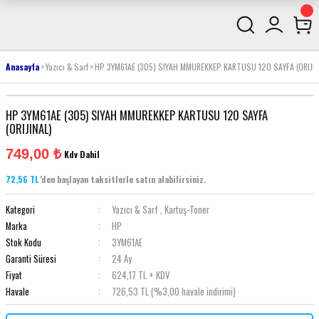
Anasayfa
Yazıcı & Sarf
HP 3YM61AE (305) SIYAH MMUREKKEP KARTUSU 120 SAYFA (ORIJIN
HP 3YM61AE (305) SIYAH MMUREKKEP KARTUSU 120 SAYFA
(ORIJINAL)
749,00 ₺
Kdv Dahil
72,56 TL
'den başlayan taksitlerle satın alabilirsiniz.
Kategori
Yazıcı & Sarf
,
Kartuş-Toner
Marka
HP
Stok Kodu
3YM61AE
Garanti Süresi
24 Ay
Fiyat
624,17 TL + KDV
Havale
726,53 TL (%3,00 havale indirimi)