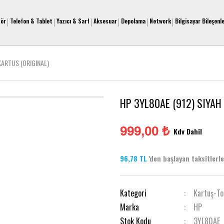
tör
Telefon & Tablet
Yazıcı & Sarf
Aksesuar
Depolama
Network
Bilgisayar Bileşenle
KARTUS (ORIGINAL)
HP 3YL80AE (912) SIYAH
999,00 ₺
Kdv Dahil
96,78 TL
'den başlayan taksitlerle 
Kategori
Kartuş-To
Marka
HP
Stok Kodu
3YL80AE