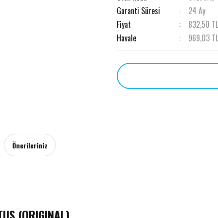
Garanti Süresi
24 Ay
Fiyat
832,50 T
Havale
969,03 TL
Önerileriniz
US (ORIGINAL)