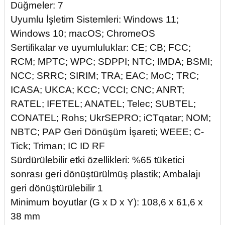
Düğmeler: 7
Uyumlu İşletim Sistemleri: Windows 11;
Windows 10; macOS; ChromeOS
Sertifikalar ve uyumluluklar: CE; CB; FCC;
RCM; MPTC; WPC; SDPPI; NTC; IMDA; BSMI;
NCC; SRRC; SIRIM; TRA; EAC; MoC; TRC;
ICASA; UKCA; KCC; VCCI; CNC; ANRT;
RATEL; IFETEL; ANATEL; Telec; SUBTEL;
CONATEL; Rohs; UkrSEPRO; iCTqatar; NOM;
NBTC; PAP Geri Dönüşüm İşareti; WEEE; C-
Tick; Triman; IC ID RF
Sürdürülebilir etki özellikleri: %65 tüketici
sonrası geri dönüştürülmüş plastik; Ambalajı
geri dönüştürülebilir 1
Minimum boyutlar (G x D x Y): 108,6 x 61,6 x
38 mm