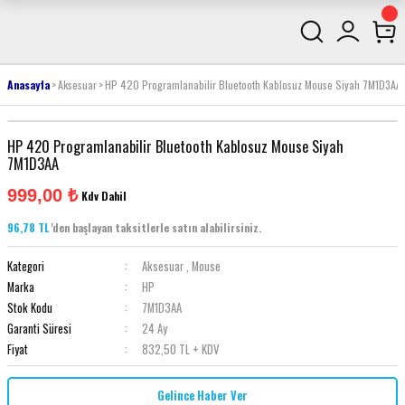
Anasayfa
Aksesuar
HP 420 Programlanabilir Bluetooth Kablosuz Mouse Siyah 7M1D3AA
HP 420 Programlanabilir Bluetooth Kablosuz Mouse Siyah
7M1D3AA
999,00 ₺
Kdv Dahil
96,78 TL
'den başlayan taksitlerle satın alabilirsiniz.
Kategori
Aksesuar
,
Mouse
Marka
HP
Stok Kodu
7M1D3AA
Garanti Süresi
24 Ay
Fiyat
832,50 TL + KDV
Gelince Haber Ver