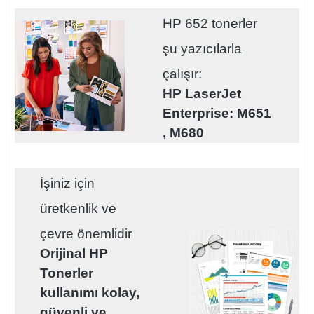
HP 652 tonerler
şu yazıcılarla
çalışır:
HP LaserJet
Enterprise:
M651
, M680
İşiniz için
üretkenlik ve
çevre önemlidir
Orijinal HP
Tonerler
kullanımı kolay,
güvenli ve