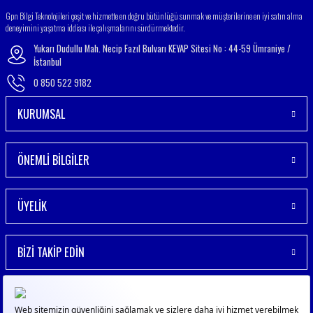
Gönder
Gpn Bilgi Teknolojileri çeşit ve hizmette en doğru bütünlüğü sunmak ve müşterilerine en iyi satın alma
deneyimini yaşatma iddiası ile çalışmalarını sürdürmektedir.
Yukarı Dudullu Mah. Necip Fazıl Bulvarı KEYAP Sitesi No : 44-59 Ümraniye /
İstanbul
0 850 522 9182
KURUMSAL
ÖNEMLİ BİLGİLER
ÜYELİK
BİZİ TAKİP EDİN