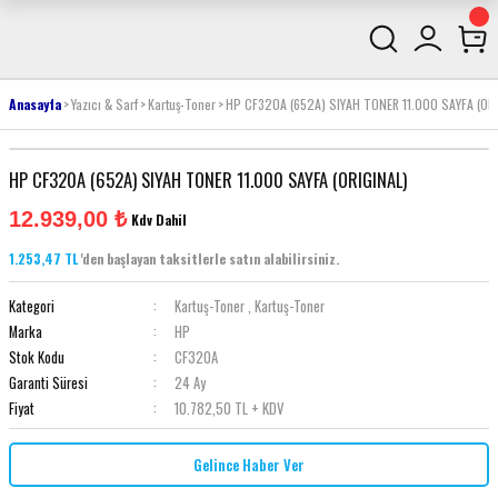
Anasayfa
Yazıcı & Sarf
Kartuş-Toner
HP CF320A (652A) SIYAH TONER 11.000 SAYFA (OR
HP CF320A (652A) SIYAH TONER 11.000 SAYFA (ORIGINAL)
12.939,00 ₺
Kdv Dahil
1.253,47 TL
'den başlayan taksitlerle satın alabilirsiniz.
Kategori
Kartuş-Toner
,
Kartuş-Toner
Marka
HP
Stok Kodu
CF320A
Garanti Süresi
24 Ay
Fiyat
10.782,50 TL + KDV
Gelince Haber Ver