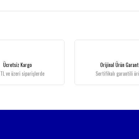
 gördüğünüz noktaları öneri formunu kullanarak tarafımıza iletebilirsiniz.
Bu ürüne ilk yorumu siz yapın!
Yorum Yaz
Ücretsiz Kargo
Orijinal Ürün Garant
TL ve üzeri siparişlerde
Sertifikalı garantili ür
Gönder