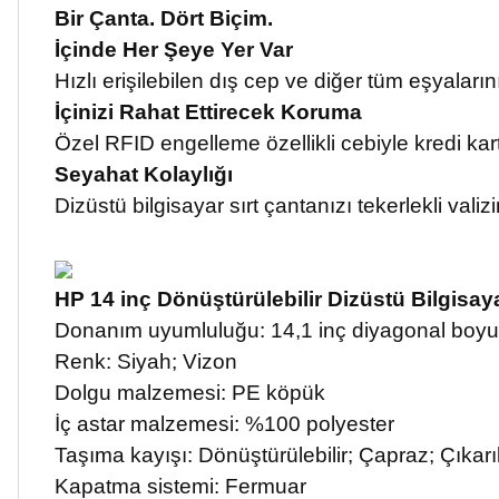
Bir Çanta. Dört Biçim.
İçinde Her Şeye Yer Var
Hızlı erişilebilen dış cep ve diğer tüm eşyalarını
İçinizi Rahat Ettirecek Koruma
Özel RFID engelleme özellikli cebiyle kredi kart
Seyahat Kolaylığı
Dizüstü bilgisayar sırt çantanızı tekerlekli vali
HP 14 inç Dönüştürülebilir Dizüstü Bilgisay
Donanım uyumluluğu: 14,1 inç diyagonal boyut
Renk: Siyah; Vizon
Dolgu malzemesi: PE köpük
İç astar malzemesi: %100 polyester
Taşıma kayışı: Dönüştürülebilir; Çapraz; Çıkarıl
Kapatma sistemi: Fermuar