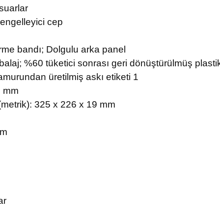
suarlar
 engelleyici cep
çirme bandı; Dolgulu arka panel
ı Ambalaj; %60 tüketici sonrası geri dönüştürülmüş pl
amurundan üretilmiş askı etiketi 1
20 mm
(metrik): 325 x 226 x 19 mm
mm
ar