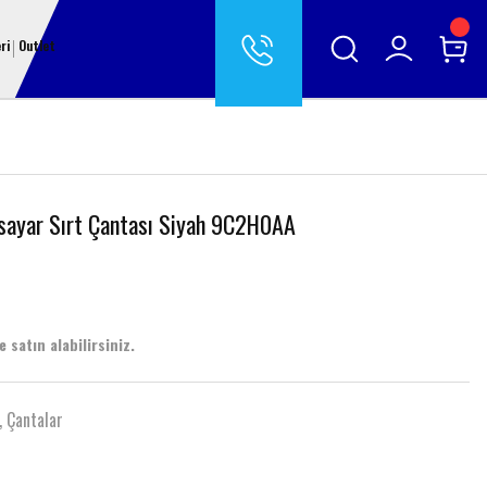
ri
Outlet
isayar Sırt Çantası Siyah 9C2H0AA
 satın alabilirsiniz.
,
Çantalar