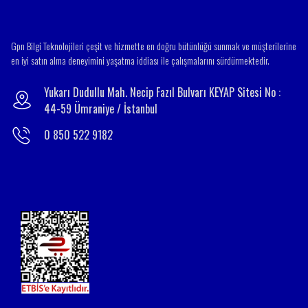
Gpn Bilgi Teknolojileri çeşit ve hizmette en doğru bütünlüğü sunmak ve müşterilerine
en iyi satın alma deneyimini yaşatma iddiası ile çalışmalarını sürdürmektedir.
Yukarı Dudullu Mah. Necip Fazıl Bulvarı KEYAP Sitesi No :
44-59 Ümraniye / İstanbul
0 850 522 9182