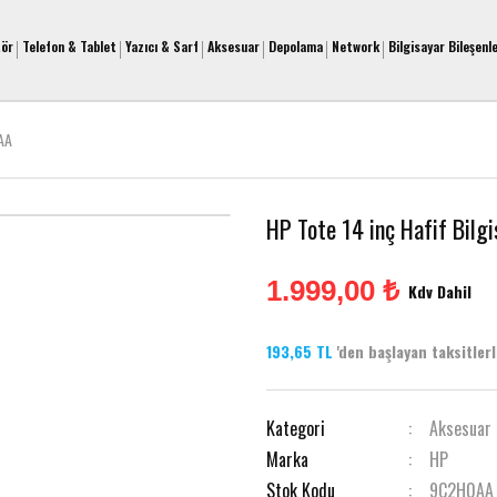
tör
Telefon & Tablet
Yazıcı & Sarf
Aksesuar
Depolama
Network
Bilgisayar Bileşenle
0AA
HP Tote 14 inç Hafif Bilg
1.999,00 ₺
Kdv Dahil
193,65 TL
'den başlayan taksitlerle
Kategori
Aksesuar
Marka
HP
Stok Kodu
9C2H0AA