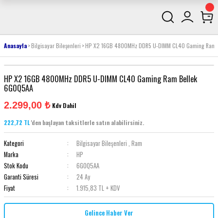
Anasayfa
Bilgisayar Bileşenleri
HP X2 16GB 4800MHz DDR5 U-DIMM CL40 Gaming Ram 
HP X2 16GB 4800MHz DDR5 U-DIMM CL40 Gaming Ram Bellek
6G0Q5AA
2.299,00 ₺
Kdv Dahil
222,72 TL
'den başlayan taksitlerle satın alabilirsiniz.
Kategori
Bilgisayar Bileşenleri
,
Ram
Marka
HP
Stok Kodu
6G0Q5AA
Garanti Süresi
24 Ay
Fiyat
1.915,83 TL + KDV
Gelince Haber Ver