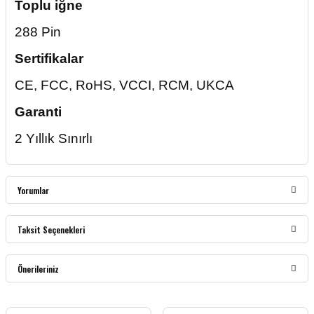
Toplu iğne
288 Pin
Sertifikalar
CE, FCC, RoHS, VCCI, RCM, UKCA
Garanti
2 Yıllık Sınırlı
Yorumlar
Taksit Seçenekleri
Bu ürüne ilk yorumu siz yapın!
Önerileriniz
Yorum Yaz
Bu ürünün fiyat bilgisi, resim, ürün açıklamalarında ve diğer konularda yetersiz