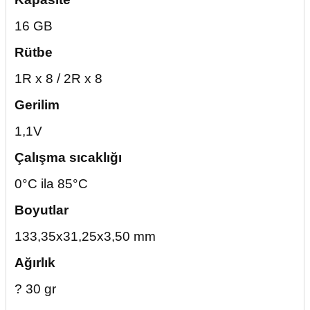
16 GB
Rütbe
1R x 8 / 2R x 8
Gerilim
1,1V
Çalışma sıcaklığı
0°C ila 85°C
Boyutlar
133,35x31,25x3,50 mm
Ağırlık
? 30 gr