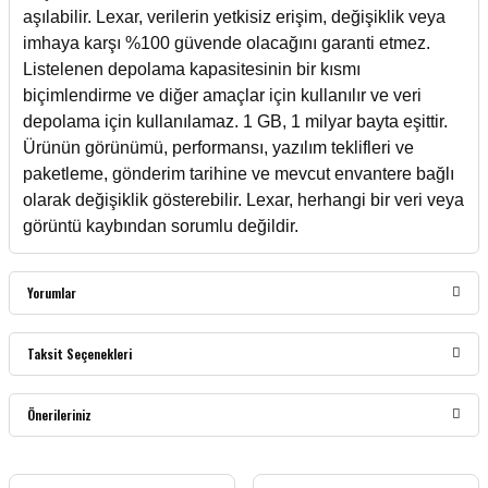
aşılabilir. Lexar, verilerin yetkisiz erişim, değişiklik veya
imhaya karşı %100 güvende olacağını garanti etmez.
Listelenen depolama kapasitesinin bir kısmı
biçimlendirme ve diğer amaçlar için kullanılır ve veri
depolama için kullanılamaz. 1 GB, 1 milyar bayta eşittir.
Ürünün görünümü, performansı, yazılım teklifleri ve
paketleme, gönderim tarihine ve mevcut envantere bağlı
olarak değişiklik gösterebilir. Lexar, herhangi bir veri veya
görüntü kaybından sorumlu değildir.
Yorumlar
Taksit Seçenekleri
Bu ürüne ilk yorumu siz yapın!
Önerileriniz
Yorum Yaz
Bu ürünün fiyat bilgisi, resim, ürün açıklamalarında ve diğer konularda yetersiz