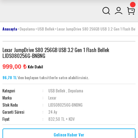
Anasayfa
Depolama
USB Bellek
Lexar JumpDrive S80 256GB USB 3.2 Gen 1 Flash Be
Lexar JumpDrive S80 256GB USB 3.2 Gen 1 Flash Bellek
LJDS080256G-BNBNG
999,00 ₺
Kdv Dahil
96,78 TL
'den başlayan taksitlerle satın alabilirsiniz.
Kategori
USB Bellek
,
Depolama
Marka
Lexar
Stok Kodu
LJDS080256G-BNBNG
Garanti Süresi
24 Ay
Fiyat
832,50 TL + KDV
Gelince Haber Ver