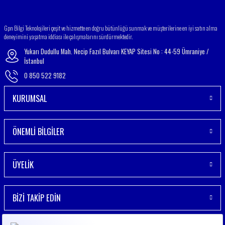
Gönder
Gpn Bilgi Teknolojileri çeşit ve hizmette en doğru bütünlüğü sunmak ve müşterilerine en iyi satın alma
deneyimini yaşatma iddiası ile çalışmalarını sürdürmektedir.
Yukarı Dudullu Mah. Necip Fazıl Bulvarı KEYAP Sitesi No : 44-59 Ümraniye /
İstanbul
0 850 522 9182
KURUMSAL
ÖNEMLİ BİLGİLER
ÜYELİK
BİZİ TAKİP EDİN