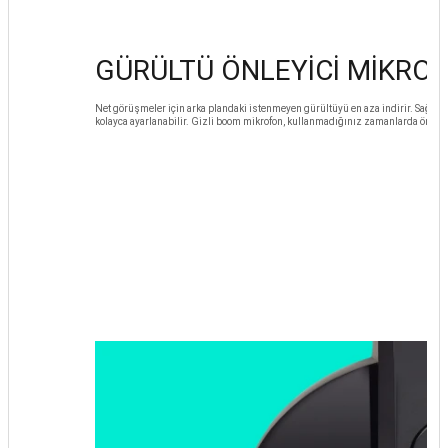
GÜRÜLTÜ ÖNLEYİCİ MİKRO
Net görüşmeler için arka plandaki istenmeyen gürültüyü en aza indirir. Sağ tara
kolayca ayarlanabilir. Gizli boom mikrofon, kullanmadığınız zamanlarda önünü