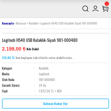
Anasayfa
Aksesuar
Kulaklık
Logitech H540 USB Kulaklık-Siyah 981-000480
Logitech H540 USB Kulaklık-Siyah 981-000480
2.199,00 ₺
Kdv Dahil
213,03 TL
'den başlayan taksitlerle satın alabilirsiniz.
Kategori
Kulaklık
Marka
Logitech
Stok Kodu
981-000480
Garanti Süresi
24 Ay
Fiyat
1.832,50 TL + KDV
Gelince Haber Ver