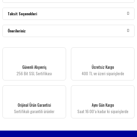
Taksit Seçenekleri
Bu ürüne ilk yorumu siz yapın!
Önerileriniz
Yorum Yaz
Bu ürünün fiyat bilgisi, resim, ürün açıklamalarında ve diğer konularda yetersiz
gördüğünüz noktaları öneri formunu kullanarak tarafımıza iletebilirsiniz.
Görüş ve önerileriniz için teşekkür ederiz.
Güvenli Alışveriş
Ücretsiz Kargo
256 Bit SSL Sertifikası
400 TL ve üzeri siparişlerde
Ürün resmi kalitesiz, bozuk veya görüntülenemiyor.
Ürün açıklamasında eksik bilgiler bulunuyor.
Ürün bilgilerinde hatalar bulunuyor.
Ürün fiyatı diğer sitelerden daha pahalı.
Orijinal Ürün Garantisi
Aynı Gün Kargo
Bu ürüne benzer farklı alternatifler olmalı.
Sertifikalı garantili ürünler
Saat 16:00’a kadar ki siparişlerde