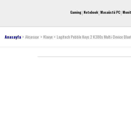
Gaming
Notebook
Masaüstü PC
Moni
Anasayfa
Aksesuar
Klavye
Logitech Pebble Keys 2 K380s Multi-Device Blue