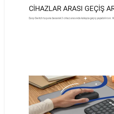
CİHAZLAR ARASI GEÇİŞ A
Easy-Switch tuşuna basarak 3 cihaz arasında kolayca geçiş yapabilirsin.