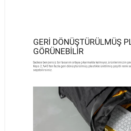
GERİ DÖNÜŞTÜRÜLMÜŞ PL
GÖRÜNEBİLİR
Sadece benzersiz bir tasarım ortaya çıkarmakla kalmıyor, ürünlerimizin çev
Keys 2, %45’ten fazla geri dönüştürülmüş plastikle üretilmiş çeşitli renk se
seçebilirsiniz.