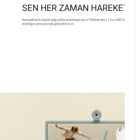
SEN HER ZAMAN HAREKETE H
Kompakt ama büyük değişiklik yaratmaya hazır! Pebble Keys 2’nin hafif ve taşınabilir
dilediğin yere yanında götürebilirsin.