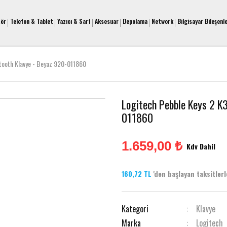
tör
Telefon & Tablet
Yazıcı & Sarf
Aksesuar
Depolama
Network
Bilgisayar Bileşenle
tooth Klavye - Beyaz 920-011860
Logitech Pebble Keys 2 K
011860
1.659,00 ₺
Kdv Dahil
160,72 TL
'den başlayan taksitlerle
Kategori
Klavye
Marka
Logitech