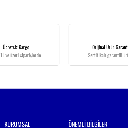
 gördüğünüz noktaları öneri formunu kullanarak tarafımıza iletebilirsiniz.
Bu ürüne ilk yorumu siz yapın!
Yorum Yaz
Ücretsiz Kargo
Orijinal Ürün Garant
TL ve üzeri siparişlerde
Sertifikalı garantili ür
Gönder
KURUMSAL
ÖNEMLİ BİLGİLER