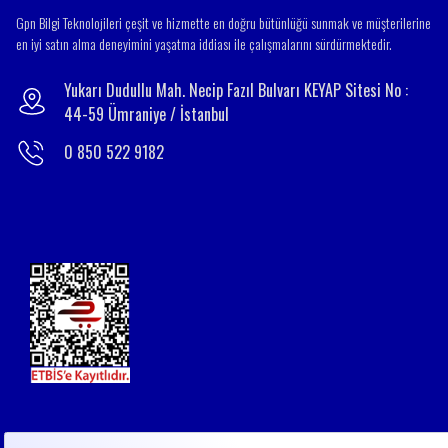
Gpn Bilgi Teknolojileri çeşit ve hizmette en doğru bütünlüğü sunmak ve müşterilerine
en iyi satın alma deneyimini yaşatma iddiası ile çalışmalarını sürdürmektedir.
Yukarı Dudullu Mah. Necip Fazıl Bulvarı KEYAP Sitesi No :
44-59 Ümraniye / İstanbul
0 850 522 9182