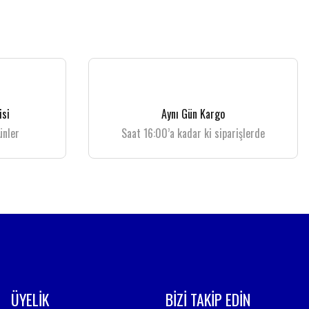
isi
Aynı Gün Kargo
ünler
Saat 16:00’a kadar ki siparişlerde
ÜYELİK
BİZİ TAKİP EDİN