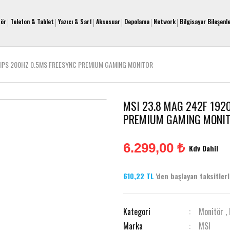
tör
Telefon & Tablet
Yazıcı & Sarf
Aksesuar
Depolama
Network
Bilgisayar Bileşenle
D IPS 200HZ 0.5MS FREESYNC PREMIUM GAMING MONITOR
MSI 23.8 MAG 242F 1920
PREMIUM GAMING MONI
6.299,00 ₺
Kdv Dahil
610,22 TL
'den başlayan taksitlerle
Kategori
Monitör
,
Marka
MSI