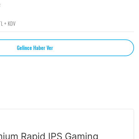
F
TL + KDV
Gelince Haber Ver
mium Rapid IPS Gaming