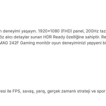
n deneyimi yaşayın. 1920×1080 (FHD) panel, 200Hz tazele
göz alıcı detaylar sunan HDR Ready özelliğine sahiptir
SI MAG 242F Gaming monitör oyun deneyiminizi yepyeni bi
i ile FPS, savaş, yarış, gerçek zamanlı strateji ve spor 