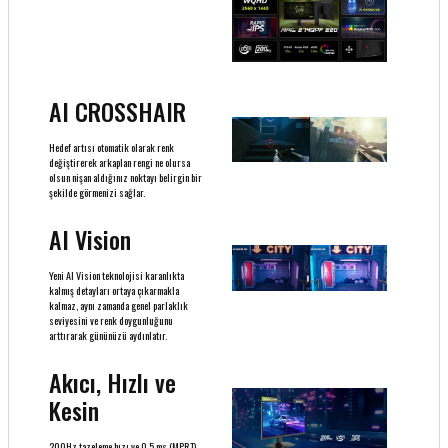
AI CROSSHAIR
Hedef artısı otomatik olarak renk
değiştirerek arkaplan rengi ne olursa
olsun nişan aldığınız noktayı belirgin bir
şekilde görmenizi sağlar.
AI Vision
Yeni AI Vision teknolojisi karanlıkta
kalmış detayları ortaya çıkarmakla
kalmaz, aynı zamanda genel parlaklık
seviyesini ve renk doygunluğunu
arttırarak gününüzü aydınlatır.
Akıcı, Hızlı ve
Kesin
200Hz tazeleme hızı ve 0.5 ms (MPRT)