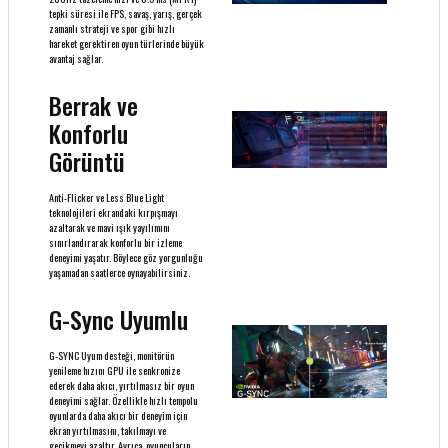
tepki süresi ile FPS, savaş, yarış, gerçek
zamanlı strateji ve spor gibi hızlı
hareket gerektiren oyun türlerinde büyük
avantaj sağlar.
Berrak ve
Konforlu
Görüntü
Anti-Flicker ve Less Blue Light
teknolojileri ekrandaki kırpışmayı
azaltarak ve mavi ışık yayılımını
sınırlandırarak konforlu bir izleme
deneyimi yaşatır. Böylece göz yorgunluğu
yaşamadan saatlerce oynayabilirsiniz.
G-Sync Uyumlu
G-SYNC Uyum desteği, monitörün
yenileme hızını GPU ile senkronize
ederek daha akıcı, yırtılmasız bir oyun
deneyimi sağlar. Özellikle hızlı tempolu
oyunlarda daha akıcı bir deneyim için
ekran yırtılmasını, takılmayı ve
gecikmeyi azaltır. Ayrıca, oyuncuların