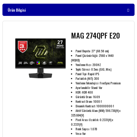
Ürün Bilgisi
MAG 274QPF E20
Panel Boyutu: 27" (68.58 cm)
Panel Çözünürlüğü: 2560 x 1440
(WQHD)
Yenileme Hızı: 200HZ
Tepki Süresi: 0.5ms (GtG, Min.)
Panel Tipi: Rapid IPS
Parlaklık (NIT): 300
Yenileme Teknolojisi: FreeSync Premium
Ayarlanabilir Stand: Var
HDR: HDR 400
Görüntü Oranı: 16:09
Kontrast Oranı: 1000:1
Dinamik Kontrast: 100000000:1
Aktif Görüntü Alanı (MM): 596.736(H) x
335.664(V)
Pixel Arası Uzaklık: 0.2331(H) x
0.2331(V)
Renk Sayısı: 1.07B
Vesa: Var