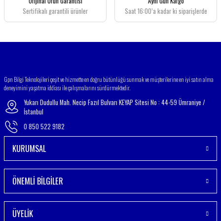
Orijinal Ürün Garantisi
Aynı Gün Kargo
Bu ürüne benzer farklı alternatifler olmalı.
Sertifikalı garantili ürünler
Saat 16:00’a kadar ki siparişlerde
Gönder
Gpn Bilgi Teknolojileri çeşit ve hizmette en doğru bütünlüğü sunmak ve müşterilerine en iyi satın alma
deneyimini yaşatma iddiası ile çalışmalarını sürdürmektedir.
Yukarı Dudullu Mah. Necip Fazıl Bulvarı KEYAP Sitesi No : 44-59 Ümraniye /
İstanbul
0 850 522 9182
KURUMSAL
ÖNEMLİ BİLGİLER
ÜYELİK