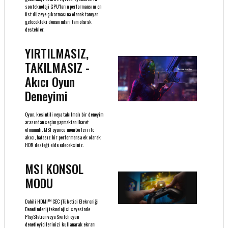
son teknoloji GPU'ların performansını en
üst düzeye çıkarmasına olanak tanıyan
gelecekteki donanımları tam olarak
destekler.
YIRTILMASIZ,
TAKILMASIZ -
Akıcı Oyun
Deneyimi
Oyun, kesintili veya takılmalı bir deneyim
arasından seçim yapmaktan ibaret
olmamalı. MSI oyuncu monitörleri ile
akıcı, hatasız bir performansa ek olarak
HDR desteği elde edeceksiniz.
MSI KONSOL
MODU
Dahili HDMI™ CEC (Tüketici Elekroniği
Denetimleri) teknolojisi sayesinde
PlayStation veya Switch oyun
denetleyicilerinizi kullanarak ekranı