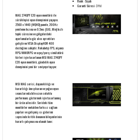
Renk : Siyah
Garanti Süresi: 3 Yıl
MAG 274QPF E20 oyun monitörü ile
sürükleyici oyun deneyimini yaşayın.
2560 x 1440 (WQHD) panele, 200Hz
yenileme hızına ve 0,5ms (GtG, Min) hızlı
tepki süresine ve gölgelerdeki
ayarlamalarla göz alıcı ayrıntıları
geliştiren VESA DisplayHDR 400
desteğine sahiptir. Rekabetçi FPS, nişancı
RPG/MMORPG ve uçuş/yarış simülatörü
türleri için tasarlanan MSI MAG 274QPF
E20 oyun monitörü, gündelik oyun
deneyimini yeni bir seviyeye taşıyor.
MSI MAG serisi, dayanıklılığı ve
kararlılığı öne çıkaran ve yoğun oyun
seanslarında bile uzun soluklu
performans göstermek için tasarlanmış
bir ürün ailesidir. Serideki tüm
monitörler metalden farksız sağlam
yapıları ve gelişmiş ısı giderimi
sayesinde kritik donanım bileşenlerinin
kararlı çalışmasına olanak tanır.