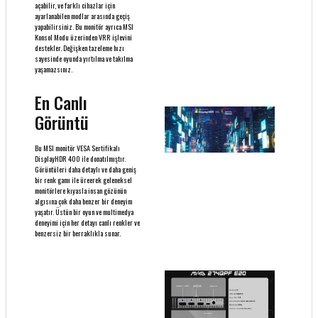
açabilir, ve farklı cihazlar için
ayarlanabilen modlar arasında geçiş
yapabilirsiniz. Bu monitör ayrıca MSI
Konsol Modu üzerinden VRR işlevini
destekler. Değişken tazeleme hızı
sayesinde oyunda yırtılma ve takılma
yaşamazsınız.
En Canlı
Görüntü
Bu MSI monitör VESA Sertifikalı
DisplayHDR 400 ile donatılmıştır.
Görüntüleri daha detaylı ve daha geniş
bir renk gamı ile üreerek geleneksel
monitörlere kıyasla insan gözünün
algısına çok daha benzer bir deneyim
yaşatır. Üstün bir oyun ve multimedya
deneyimi için her detayı canlı renkler ve
benzersiz bir berraklıkla sunar.