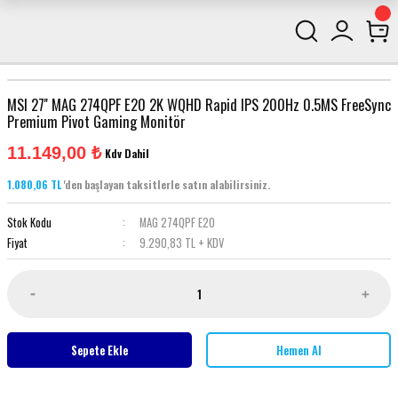
MSI 27'' MAG 274QPF E20 2K WQHD Rapid IPS 200Hz 0.5MS FreeSync
Premium Pivot Gaming Monitör
11.149,00 ₺
Kdv Dahil
1.080,06 TL
'den başlayan taksitlerle satın alabilirsiniz.
Stok Kodu
MAG 274QPF E20
Fiyat
9.290,83 TL + KDV
Sepete Ekle
Hemen Al