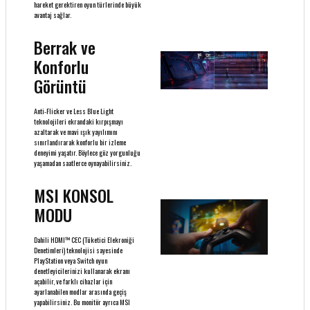
hareket gerektiren oyun türlerinde büyük
avantaj sağlar.
Berrak ve
Konforlu
Görüntü
Anti-Flicker ve Less Blue Light
teknolojileri ekrandaki kırpışmayı
azaltarak ve mavi ışık yayılımını
sınırlandırarak konforlu bir izleme
deneyimi yaşatır. Böylece göz yorgunluğu
yaşamadan saatlerce oynayabilirsiniz.
MSI KONSOL
MODU
Dahili HDMI™ CEC (Tüketici Elekroniği
Denetimleri) teknolojisi sayesinde
PlayStation veya Switch oyun
denetleyicilerinizi kullanarak ekranı
açabilir, ve farklı cihazlar için
ayarlanabilen modlar arasında geçiş
yapabilirsiniz. Bu monitör ayrıca MSI