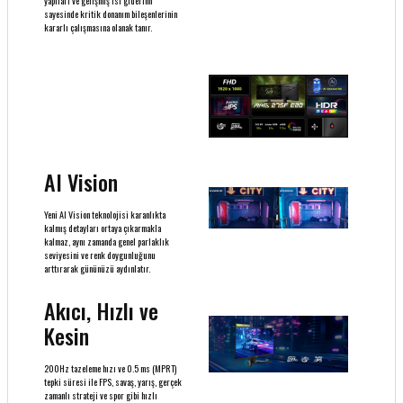
yapıları ve gelişmiş ısı giderimi
sayesinde kritik donanım bileşenlerinin
kararlı çalışmasına olanak tanır.
AI Vision
Yeni AI Vision teknolojisi karanlıkta
kalmış detayları ortaya çıkarmakla
kalmaz, aynı zamanda genel parlaklık
seviyesini ve renk doygunluğunu
arttırarak gününüzü aydınlatır.
Akıcı, Hızlı ve
Kesin
200Hz tazeleme hızı ve 0.5 ms (MPRT)
tepki süresi ile FPS, savaş, yarış, gerçek
zamanlı strateji ve spor gibi hızlı