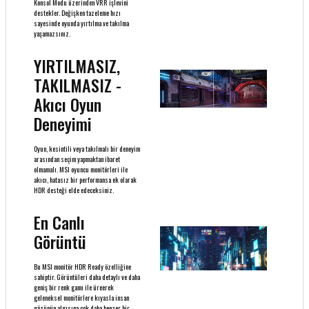
Konsol Modu üzerinden VRR işlevini
destekler. Değişken tazeleme hızı
sayesinde oyunda yırtılma ve takılma
yaşamazsınız.
YIRTILMASIZ,
TAKILMASIZ -
Akıcı Oyun
Deneyimi
Oyun, kesintili veya takılmalı bir deneyim
arasından seçim yapmaktan ibaret
olmamalı. MSI oyuncu monitörleri ile
akıcı, hatasız bir performansa ek olarak
HDR desteği elde edeceksiniz.
En Canlı
Görüntü
Bu MSI monitör HDR Ready özelliğine
sahiptir. Görüntüleri daha detaylı ve daha
geniş bir renk gamı ile üreerek
geleneksel monitörlere kıyasla insan
gözünün algısına çok daha benzer bir