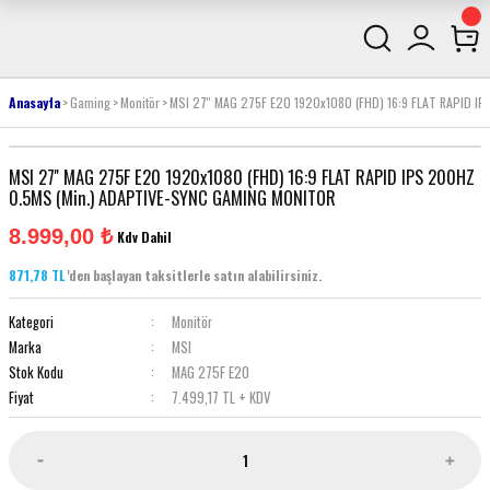
Anasayfa
Gaming
Monitör
MSI 27'' MAG 275F E20 1920x1080 (FHD) 16:9 FLAT RAPID 
MSI 27'' MAG 275F E20 1920x1080 (FHD) 16:9 FLAT RAPID IPS 200HZ
0.5MS (Min.) ADAPTIVE-SYNC GAMING MONITOR
8.999,00 ₺
Kdv Dahil
871,78 TL
'den başlayan taksitlerle satın alabilirsiniz.
Kategori
Monitör
Marka
MSI
Stok Kodu
MAG 275F E20
Fiyat
7.499,17 TL + KDV