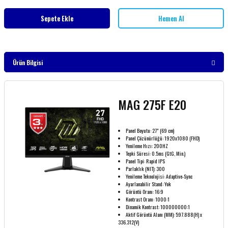
Sepete Ekle
Hemen Al
Ürün Bilgisi
MAG 275F E20
Panel Boyutu: 27" (69 cm)
Panel Çözünürlüğü: 1920x1080 (FHD)
Yenileme Hızı: 200HZ
Tepki Süresi: 0.5ms (GtG, Min.)
Panel Tipi: Rapid IPS
Parlaklık (NIT): 300
Yenileme Teknolojisi: Adaptive-Sync
Ayarlanabilir Stand: Yok
Görüntü Oranı: 16:9
Kontrast Oranı: 1000:1
Dinamik Kontrast: 100000000:1
Aktif Görüntü Alanı (MM): 597.888(H) x
336.312(V)