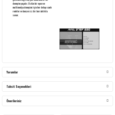
deneyim yaşatır. Üstün bir oyun ve
multimedya deneyimi için her detayı canlı
renkler ve benzersiz bir berraklıkla
sunar.
Yorumlar
Taksit Seçenekleri
Bu ürüne ilk yorumu siz yapın!
Önerileriniz
Yorum Yaz