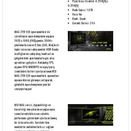
Pixel Arası Uzaklık: 0.3114(H) x
0.3114(V)
Renk Sayısı: 1.07B
Vesa: Var
Renk : Siyah
Garanti Süresi: 3 Yıl
MAG 275F E20 oyun monitörü ile
sürükleyici oyun deneyimini yaşayın.
1920 x 1080 (FHD) panele, 200Hz
yenileme hızına ve 0,5ms (GtG, Min) hızlı
tepki süresine sahip monitör HDR Ready
özelliğine de sahip olup, kontrast ve
gölgelerdeki ayarlamalarla göz alıcı
ayrıntıları geliştirir. Rekabetçi FPS,
nişancı RPG/MMORPG ve uçuş/yarış
simülatörü türleri için tasarlanan MSI
MAG 275F E20 oyun monitörü, oyuncuları
oyunun ötesini görmeye zorlayarak,
gündelik oyun deneyimini yeni bir
seviyeye taşıyor.
MSI MAG serisi, dayanıklılığı ve
kararlılığı öne çıkaran ve yoğun oyun
seanslarında bile uzun soluklu
performans göstermek için tasarlanmış
bir ürün ailesidir. Serideki tüm
monitörler metalden farksız sağlam