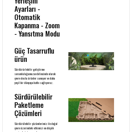
Yerleşim
Ayarları -
Otomatik
Kapanma - Zoom
- Yansıtma Modu
Güç Tasarruflu
ürün
Sürdürürlebilir geliştirme
sorumluluğumuzun bilincinde olarak
çevre dostu ürünler sunuyor ve daha
yeşil bir dünyaya katkı sağlıyoruz.
Sürdürülebilir
Paketleme
Çözümleri
Sürdürülebilir çözümlerimiz ile doğal
çevre üzerindeki etkimizi en düşük