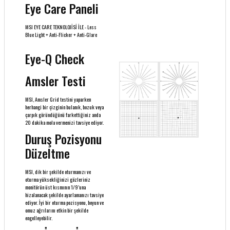
Eye Care Paneli
MSI EYE CARE TEKNOLOJİSİ İLE - Less
Blue Light + Anti-Flicker + Anti-Glare
Eye-Q Check
Amsler Testi
MSI, Amsler Grid testini yaparken
herhangi bir çizginin bulanık, bozuk veya
çarpık göründüğünü farkettiğiniz anda
20 dakika mola vermenizi tavsiye ediyor.
Duruş Pozisyonu
Düzeltme
MSI, dik bir şekilde oturmanızı ve
oturma yüksekliğinizi gözleriniz
monitörün üst kısmının 1/9’una
hizalanacak şekilde ayarlamanızı tavsiye
ediyor. İyi bir oturma pozisyonu, boyun ve
omuz ağrılarını etkin bir şekilde
engelleyebilir.