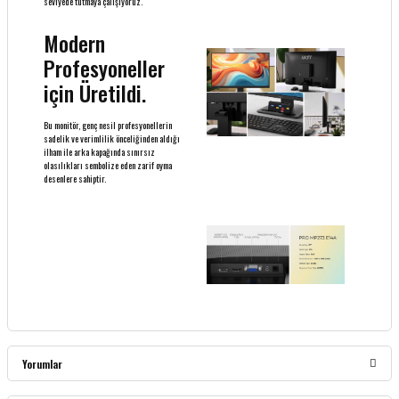
seviyede tutmaya çalışıyoruz.
Modern
Profesyoneller
için Üretildi.
Bu monitör, genç nesil profesyonellerin
sadelik ve verimlilik önceliğinden aldığı
ilham ile arka kapağında sınırsız
olasılıkları sembolize eden zarif oyma
desenlere sahiptir.
Yorumlar