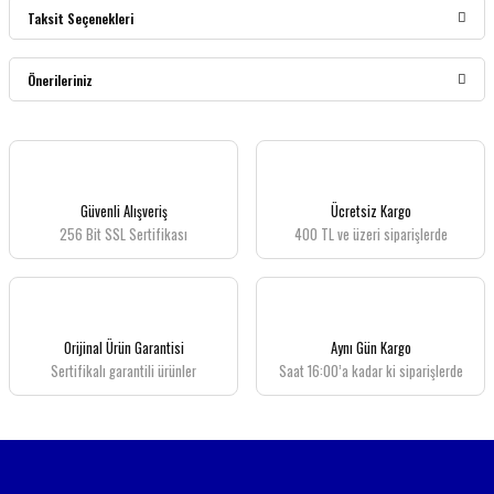
Taksit Seçenekleri
Bu ürüne ilk yorumu siz yapın!
Önerileriniz
Yorum Yaz
Bu ürünün fiyat bilgisi, resim, ürün açıklamalarında ve diğer konularda yetersiz
gördüğünüz noktaları öneri formunu kullanarak tarafımıza iletebilirsiniz.
Görüş ve önerileriniz için teşekkür ederiz.
Güvenli Alışveriş
Ücretsiz Kargo
256 Bit SSL Sertifikası
400 TL ve üzeri siparişlerde
Ürün resmi kalitesiz, bozuk veya görüntülenemiyor.
Ürün açıklamasında eksik bilgiler bulunuyor.
Ürün bilgilerinde hatalar bulunuyor.
Ürün fiyatı diğer sitelerden daha pahalı.
Orijinal Ürün Garantisi
Aynı Gün Kargo
Bu ürüne benzer farklı alternatifler olmalı.
Sertifikalı garantili ürünler
Saat 16:00’a kadar ki siparişlerde