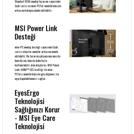
Standart VESA montaj tasarımı sayesinde
Cubi serisi ve mini-PC’ler monitörünüzün
arkasına kolayca monte edilebilir.
MSI Power Link
Desteği
mini-PC montaj desteği sayesinde Cubi
serisi cihazlar monitör arkasına monte
edilebilir. Bu tasarım çalışma masanızda
hem düzen, hem de daha fazla
kullanılabilir alan oluşturur. MSI Power
Link, HDMI™ CEC özelliği ile mini-
PC’nizi monitörünüzün güç düğmesi ile
açıp kapatabilmenizi sağlar.
EyesErgo
Teknolojisi
Sağlığınızı Korur
- MSI Eye Care
Teknolojisi