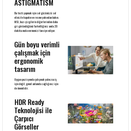
ASTİGMATİSM
Bu testi yapmak için sol gözünüzü sol
elinizle kapatın ve resme yakından bakın.
MSI, bazı çizgilerin diğerlerinden daha
gri göründüğünü farkettiğiniz anda 20
dakika mola vermenizi tavsiye ediyor.
Gün boyu verimli
çalışmak için
ergonomik
tasarım
Uygun pozisyonda çalışmak yalnızca iş
için değil, genel anlamda sağlığınız için
de önemlidir.
HDR Ready
Teknolojisi ile
Çarpıcı
Görseller