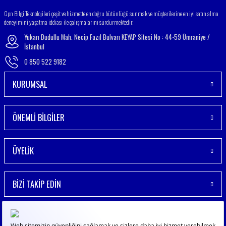
Gönder
Gpn Bilgi Teknolojileri çeşit ve hizmette en doğru bütünlüğü sunmak ve müşterilerine en iyi satın alma
deneyimini yaşatma iddiası ile çalışmalarını sürdürmektedir.
Yukarı Dudullu Mah. Necip Fazıl Bulvarı KEYAP Sitesi No : 44-59 Ümraniye /
İstanbul
0 850 522 9182
KURUMSAL
ÖNEMLİ BİLGİLER
ÜYELİK
BİZİ TAKİP EDİN