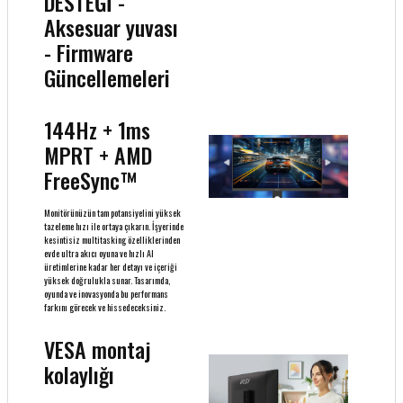
DESTEĞİ -
Aksesuar yuvası
- Firmware
Güncellemeleri
144Hz + 1ms
MPRT + AMD
FreeSync™
Monitörünüzün tam potansiyelini yüksek
tazeleme hızı ile ortaya çıkarın. İşyerinde
kesintisiz multitasking özelliklerinden
evde ultra akıcı oyuna ve hızlı AI
üretimlerine kadar her detayı ve içeriği
yüksek doğrulukla sunar. Tasarımda,
oyunda ve inovasyonda bu performans
farkını görecek ve hissedeceksiniz.
VESA montaj
kolaylığı