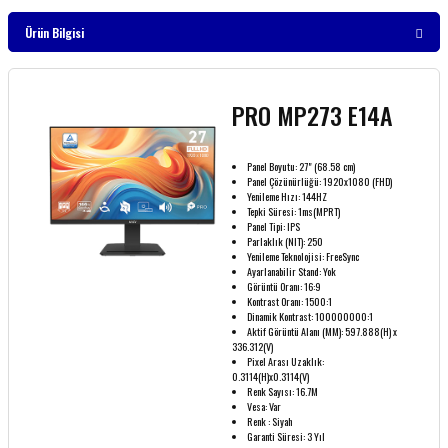
Ürün Bilgisi
PRO MP273 E14A
Panel Boyutu: 27" (68.58 cm)
Panel Çözünürlüğü: 1920x1080 (FHD)
Yenileme Hızı: 144HZ
Tepki Süresi: 1ms(MPRT)
Panel Tipi: IPS
Parlaklık (NIT): 250
Yenileme Teknolojisi: FreeSync
Ayarlanabilir Stand: Yok
Görüntü Oranı: 16:9
Kontrast Oranı: 1500:1
Dinamik Kontrast: 100000000:1
Aktif Görüntü Alanı (MM): 597.888(H) x
336.312(V)
Pixel Arası Uzaklık:
0.3114(H)x0.3114(V)
Renk Sayısı: 16.7M
Vesa: Var
Renk : Siyah
Garanti Süresi: 3 Yıl