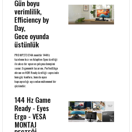
Gün boyu
verimlilik,
Efficiency by
Day,
Gece oyunda
üstünlük
PRO MP273 E14A monitör 144Hz
tazeleme hızı ve Adaptive-Sync özelliği
ile akıcı bir oyun ve çalışma deneyimi
sunar. Ergonomik tasarımı, PerfectEdge
ekranı ve HDR Ready özelliği sayesinde
hem göz konforu, hem de oyun
kapsayıcılığı açısından mükemmel bir
çözümdür.
144 Hz Game
Ready - Eyes
Ergo - VESA
MONTAJ