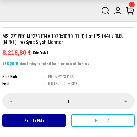
MSI 27'' PRO MP273 E14A 1920x1080 (FHD) Flat IPS 144Hz 1MS
(MPRT) FreeSync Siyah Monitör
8.218,80 ₺
Kdv Dahil
796,20 TL
'den başlayan taksitlerle satın alabilirsiniz.
Stok Kodu
PRO MP273 E14A
Fiyat
6.849,00 TL + KDV
Sepete Ekle
Hemen Al