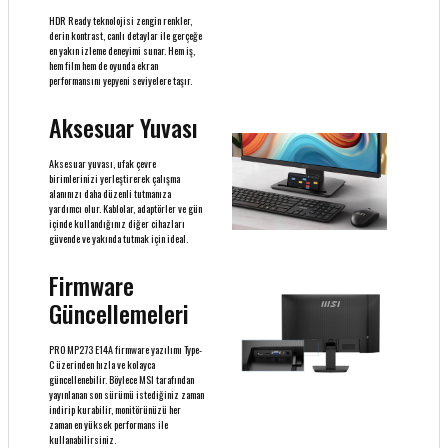
HDR Ready teknolojisi zengin renkler,
derin kontrast, canlı detaylar ile gerçeğe
en yakın izleme deneyimi sunar. Hem iş,
hem film hem de oyunda ekran
performansını yepyeni seviyelere taşır.
Aksesuar Yuvası
Aksesuar yuvası, ufak çevre
birimlerinizi yerleştirerek çalışma
alanınızı daha düzenli tutmanıza
yardımcı olur. Kablolar, adaptörler ve gün
içinde kullandığınız diğer cihazları
güvende ve yakında tutmak için ideal.
Firmware
Güncellemeleri
PRO MP273 E14A firmware yazılımı Type-
C üzerinden hızla ve kolayca
güncellenebilir. Böylece MSI tarafından
yayınlanan son sürümü istediğiniz zaman
indirip kurabilir, monitörünüzü her
zaman en yüksek performans ile
kullanabilirsiniz.