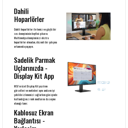
Dahili
Hoparlörler
Dahili hoparlörler ile temiz ve güçlü bir
ses deneyiminin keyfini çıkarın.
Multimedya deneyiminizi ekstra
hoparlörler olmadan, düzenli bir çalışma
ortamında yaşayın.
Sadelik Parmak
Uçlarınızda -
Display Kit App
MSI’ın özel Display Kit yazılımı
görselleri ve metinleri aynı anda en iyi
şekilde izlemenizi sağlarken gün içinde
kullandığınız renk modlarını da seçme
olanağı tanır.
Kablosuz Ekran
Bağlantısı -