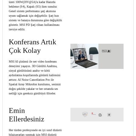
üzeri 100W(20V@5A)'a kadar Hazırda
bekleme (S4), Kapalı (S5) iken sunulur.
Genel sistem performansı şarj akımına
uyum sağlamak için değişebilir. Şarj hızı
sistem ve batarya durumuna göre değişiklik
gösterir. MSI PD Şarj cihazı kullanılması
tavsiye edilir.
Konferans Artık
Çok Kolay
MSI AI çözümü ile net video konferans
deneyimi yaşayın. 3D Gürültü Azaltma,
sinyal gürültüsünü azaltır ve kötü
aydınlatma koşullarında görüntü kalitesini
arttırır. AI Noise Cancellation Pro ile
Spatial Array Mikrofon kurulumu, sesinizi
doğru şekilde yakalar ve her ortamda ses
netliği için gereksiz gürültüyü filtreler.
Emin
Ellerdesiniz
Her türden profesyonele en iyi sınıf dizüstü
bilgisayarları sunmak için MSI dizüstü