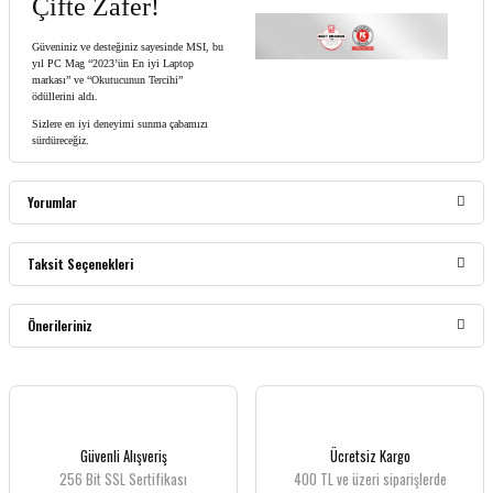
Çifte Zafer!
Güveniniz ve desteğiniz sayesinde MSI, bu
yıl PC Mag “2023’ün En iyi Laptop
markası” ve “Okutucunun Tercihi”
ödüllerini aldı.
Sizlere en iyi deneyimi sunma çabamızı
sürdüreceğiz.
Yorumlar
Taksit Seçenekleri
Bu ürüne ilk yorumu siz yapın!
Önerileriniz
Yorum Yaz
Bu ürünün fiyat bilgisi, resim, ürün açıklamalarında ve diğer konularda yetersiz
gördüğünüz noktaları öneri formunu kullanarak tarafımıza iletebilirsiniz.
Görüş ve önerileriniz için teşekkür ederiz.
Güvenli Alışveriş
Ücretsiz Kargo
256 Bit SSL Sertifikası
400 TL ve üzeri siparişlerde
Ürün resmi kalitesiz, bozuk veya görüntülenemiyor.