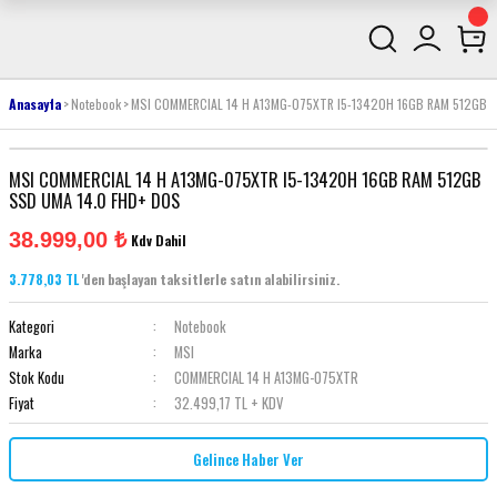
Anasayfa
Notebook
MSI COMMERCIAL 14 H A13MG-075XTR I5-13420H 16GB RAM 512GB 
MSI COMMERCIAL 14 H A13MG-075XTR I5-13420H 16GB RAM 512GB
SSD UMA 14.0 FHD+ DOS
38.999,00 ₺
Kdv Dahil
3.778,03 TL
'den başlayan taksitlerle satın alabilirsiniz.
Kategori
Notebook
Marka
MSI
Stok Kodu
COMMERCIAL 14 H A13MG-075XTR
Fiyat
32.499,17 TL + KDV
Gelince Haber Ver