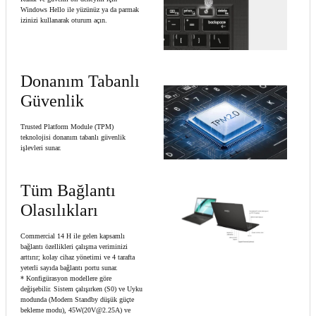
Windows Hello ile yüzünüz ya da parmak
izinizi kullanarak oturum açın.
Donanım Tabanlı
Güvenlik
Trusted Platform Module (TPM)
teknolojisi donanım tabanlı güvenlik
işlevleri sunar.
Tüm Bağlantı
Olasılıkları
Commercial 14 H ile gelen kapsamlı
bağlantı özellikleri çalışma veriminizi
arttırır; kolay cihaz yönetimi ve 4 tarafta
yeterli sayıda bağlantı portu sunar.
* Konfigürasyon modellere göre
değişebilir. Sistem çalışırken (S0) ve Uyku
modunda (Modern Standby düşük güçte
bekleme modu), 45W(20V@2.25A) ve