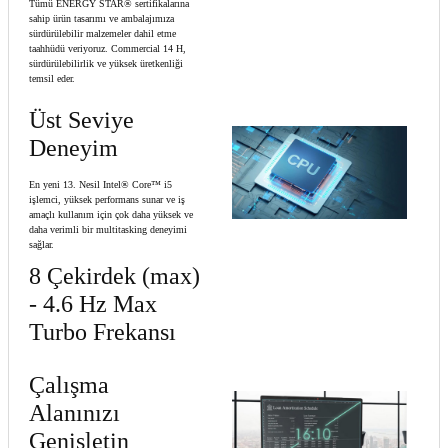
Tümü ENERGY STAR® sertifikalarına
sahip ürün tasarımı ve ambalajımıza
sürdürülebilir malzemeler dahil etme
taahhüdü veriyoruz. Commercial 14 H,
sürdürülebilirlik ve yüksek üretkenliği
temsil eder.
Üst Seviye
Deneyim
En yeni 13. Nesil Intel® Core™ i5
işlemci, yüksek performans sunar ve iş
amaçlı kullanım için çok daha yüksek ve
daha verimli bir multitasking deneyimi
sağlar.
8 Çekirdek (max)
- 4.6 Hz Max
Turbo Frekansı
Çalışma
Alanınızı
Genişletin