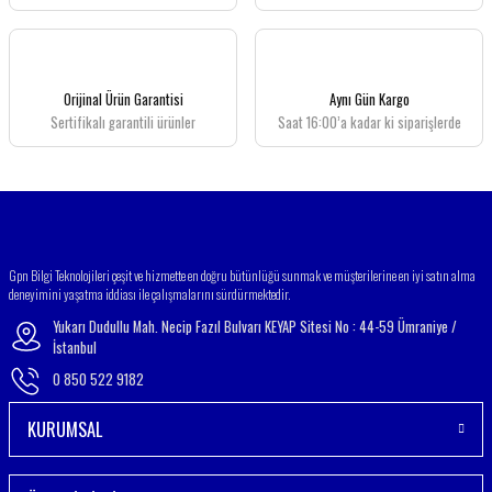
Ürün açıklamasında eksik bilgiler bulunuyor.
Ürün bilgilerinde hatalar bulunuyor.
Ürün fiyatı diğer sitelerden daha pahalı.
Orijinal Ürün Garantisi
Aynı Gün Kargo
Bu ürüne benzer farklı alternatifler olmalı.
Sertifikalı garantili ürünler
Saat 16:00’a kadar ki siparişlerde
Gönder
Gpn Bilgi Teknolojileri çeşit ve hizmette en doğru bütünlüğü sunmak ve müşterilerine en iyi satın alma
deneyimini yaşatma iddiası ile çalışmalarını sürdürmektedir.
Yukarı Dudullu Mah. Necip Fazıl Bulvarı KEYAP Sitesi No : 44-59 Ümraniye /
İstanbul
0 850 522 9182
KURUMSAL