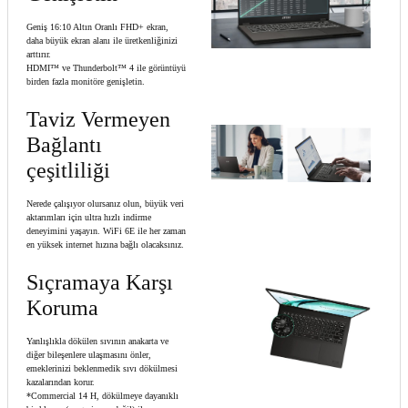
Geniş 16:10 Altın Oranlı FHD+ ekran,
daha büyük ekran alanı ile üretkenliğinizi
arttırır.
HDMI™ ve Thunderbolt™ 4 ile görüntüyü
birden fazla monitöre genişletin.
Taviz Vermeyen
Bağlantı
çeşitliliği
Nerede çalışıyor olursanız olun, büyük veri
aktarımları için ultra hızlı indirme
deneyimini yaşayın. WiFi 6E ile her zaman
en yüksek internet hızına bağlı olacaksınız.
Sıçramaya Karşı
Koruma
Yanlışlıkla dökülen sıvının anakarta ve
diğer bileşenlere ulaşmasını önler,
emeklerinizi beklenmedik sıvı dökülmesi
kazalarından korur.
*Commercial 14 H, dökülmeye dayanıklı