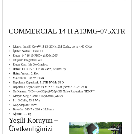
COMMERCIAL 14 H A13MG-075XTR
İşlemci: Intel® Core™ i5-13420H (12M Cache, up to 4.60 GHz)
İşletim Sistemi: FreeDOS
Ekran: 14” 16:10 FHD+ (1920x1200)
Chipset: Integrated SoC
Ekran Kartı: Iris Xe Graphics
Hafıza: DDR IV 16GB (8GB*2, 3200MHz)
Hafıza Yuvası: 2 Slot
Maksimum Hafıza: 64GB
Depolama Kapasitesi: 512TB NVMe SSD
Depolama Seçenekleri: 1x M.2 SSD slot (NVMe PCIe Gen4)
Ön Kamera: "HD type (30fps@720p) 3D Noise Reduction (3DNR)"
Klavye: Single Backlit Keyboard (White)
Pil: 3-Cells, 53.8 Whr
Güç Adaptörü: 90W
Boyutlar: 313.7 x 236 x 18.6 mm
Ağırlık: 1.6 kg
Yeşili Koruyun –
Üretkenliğinizi