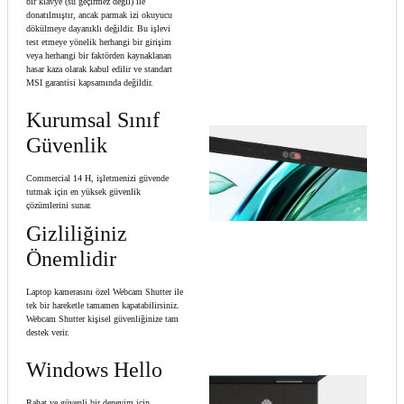
bir klavye (su geçirmez değil) ile
donatılmıştır, ancak parmak izi okuyucu
dökülmeye dayanıklı değildir. Bu işlevi
test etmeye yönelik herhangi bir girişim
veya herhangi bir faktörden kaynaklanan
hasar kaza olarak kabul edilir ve standart
MSI garantisi kapsamında değildir.
Kurumsal Sınıf
Güvenlik
Commercial 14 H, işletmenizi güvende
tutmak için en yüksek güvenlik
çözümlerini sunar.
Gizliliğiniz
Önemlidir
Laptop kamerasını özel Webcam Shutter ile
tek bir hareketle tamamen kapatabilirsiniz.
Webcam Shutter kişisel güvenliğinize tam
destek verir.
Windows Hello
Rahat ve güvenli bir deneyim için