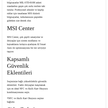
bilgisayarlar MIL-STD-810H askeri
standardını geçen çok zorlu testlere tabi
tutulur. Profesyonel zihinler ve keşifçi
ruhlar için tasarlanan MSI dizüstü
bilgisayarlar, tutkularınızın peşinden
giderken size destek olur.
MSI Center
MSI Center, çok çeşitli senaryolar ve
ihtiyaçlar için sistem modlarını ve
kaynaklarını kolayca ayarlayan AI Smart
Auto ile optimizasyonu bir üst seviyeye
taşıyor.
Kapsamlı
Güvenlik
Eklentileri
Seçiminize bağlı yükseltilebilir güvenlik
eklentileri. Farklı ihtiyaçları karşılamak
için en ideal NFC ve Akıllı Kart Okuyucu
kombinasyonunu seçin.
*NFC ve Akıllı Kart Okuyucu seçime
bağlıdır.