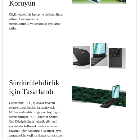
Koruyun
Güçlü, çevreci bir laptop ile üretkenliğinizi
arttırın. Commercial 14 H,
sürdürülebilirlik ve üretkenliği aynı anda
sağlar.
Sürdürülebilirlik
için Tasarlandı
Commercial 14 H, iş odaklı tasarımı
çevresel sorumlulukla harmanlayarak
MSI'ın sürdürülebilirliğe olan bağlılığını
somutlaştırıyor. PCR (Tüketim Sonrası
Geri Dönüştürülmüş) plastik gibi yeşil
malzemeler kullanarak, sadece ürünlerin
dayanıklılığını sağlamakla kalmıyor, aynı
zamanda daha yeşil bir dünya için çalışıyor.