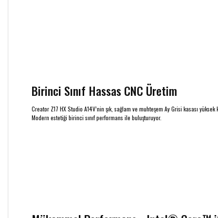
Birinci Sınıf Hassas CNC Üretim
Creator Z17 HX Studio A14V’nin şık, sağlam ve muhteşem Ay Grisi kasası yüksek kal
Modern estetiği birinci sınıf performans ile buluşturuyor.