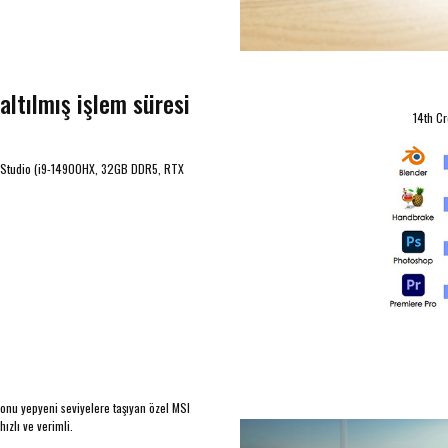
ltılmış işlem süresi
14th Cr
HX Studio (i9-14900HX, 32GB DDR5, RTX
syonu yepyeni seviyelere taşıyan özel MSI
ızlı ve verimli.