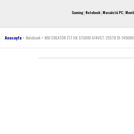
Gaming
Notebook
Masaüstü PC
Moni
Anasayfa
Notebook
MSI CREATOR Z17 HX STUDIO A14VGT-255TR I9-14900