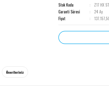
Stok Kodu
Z17 HX S
Garanti Süresi
24 Ay
Fiyat
137.157,5
Önerileriniz