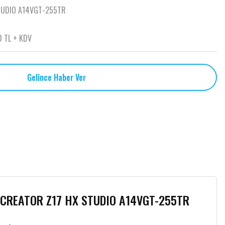
TUDIO A14VGT-255TR
0 TL + KDV
Gelince Haber Ver
CREATOR Z17 HX STUDIO A14VGT-255TR