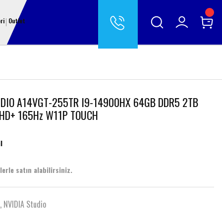
ri
Outlet
UDIO A14VGT-255TR I9-14900HX 64GB DDR5 2TB
QHD+ 165Hz W11P TOUCH
l
erle satın alabilirsiniz.
,
NVIDIA Studio