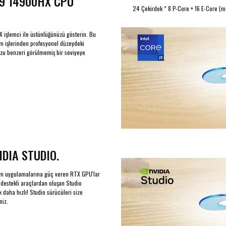
i9 14900HX CPU
24 Çekirdek * 8 P-Core + 16 E-Core (m
X işlemci ile üstünlüğünüzü gösterin. Bu
ım işlerinden profesyonel düzeydeki
unuzu benzeri görülmemiş bir seviyeye
IDIA STUDIO.
sarım uygulamalarına güç veren RTX GPU'lar
Z destekli araçlardan oluşan Studio
k daha hızlı! Studio sürücüleri size
niz.