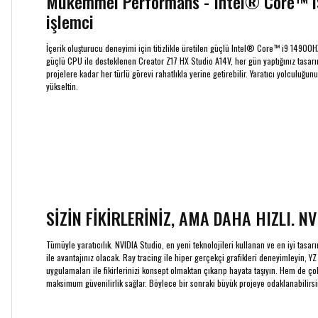
Mükemmel Performans - Intel® Core™ 
işlemci
İçerik oluşturucu deneyimi için titizlikle üretilen güçlü Intel® Core™ i9 14900H
güçlü CPU ile desteklenen Creator Z17 HX Studio A14V, her gün yaptığınız tasar
projelere kadar her türlü görevi rahatlıkla yerine getirebilir. Yaratıcı yolculuğ
yükseltin.
SİZİN FİKİRLERİNİZ, AMA DAHA HIZLI. NV
Tümüyle yaratıcılık. NVIDIA Studio, en yeni teknolojileri kullanan ve en iyi ta
ile avantajınız olacak. Ray tracing ile hiper gerçekçi grafikleri deneyimleyin, Y
uygulamaları ile fikirlerinizi konsept olmaktan çıkarıp hayata taşıyın. Hem de ço
maksimum güvenilirlik sağlar. Böylece bir sonraki büyük projeye odaklanabilirsi