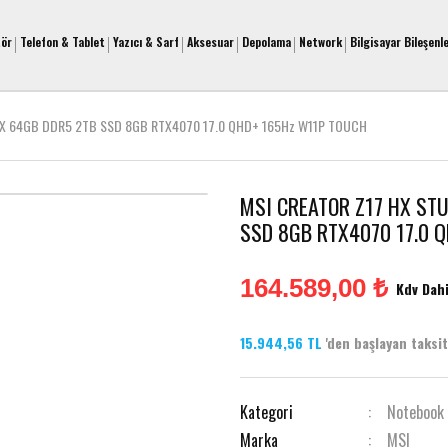
tör
Telefon & Tablet
Yazıcı & Sarf
Aksesuar
Depolama
Network
Bilgisayar Bileşenle
HX 64GB DDR5 2TB SSD 8GB RTX4070 17.0 QHD+ 165Hz W11P TOUCH
MSI CREATOR Z17 HX ST
SSD 8GB RTX4070 17.0 
164.589,00 ₺
Kdv Dahi
15.944,56 TL
'den başlayan taksitl
Kategori
Notebook
Marka
MSI