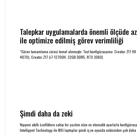
Talepkar uygulamalarda önemli ölçüde aza
ile optimize edilmiş görev verimliliği
*Görev tamamlama süresi temel alınmıştır. Test konfigürasyonu: Creator Z17 
4070), Creator Z17 (i7-12700H, 32GB DDR5, RTX 3060)
Şimdi daha da zeki
Yepyeni akıllı özelliklere sahip bir yazılım olan ve otomatik ayarlarla konfigüra
Intelligent Technology ile MSI laptoplar şimdi iş ve oyunda eskisinden çok daha h