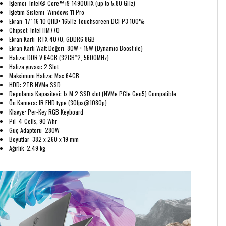
İşlemci: Intel® Core™ i9-14900HX (up to 5.80 GHz)
İşletim Sistemi: Windows 11 Pro
Ekran: 17" 16:10 QHD+ 165Hz Touchscreen DCI-P3 100%
Chipset: Intel HM770
Ekran Kartı: RTX 4070, GDDR6 8GB
Ekran Kartı Watt Değeri: 80W + 15W (Dynamic Boost ile)
Hafıza: DDR V 64GB (32GB*2, 5600MHz)
Hafıza yuvası: 2 Slot
Maksimum Hafıza: Max 64GB
HDD: 2TB NVMe SSD
Depolama Kapasitesi: 1x M.2 SSD slot (NVMe PCIe Gen5) Compatible
Ön Kamera: IR FHD type (30fps@1080p)
Klavye: Per-Key RGB Keyboard
Pil: 4-Cells, 90 Whr
Güç Adaptörü: 280W
Boyutlar: 382 x 260 x 19 mm
Ağırlık: 2.49 kg