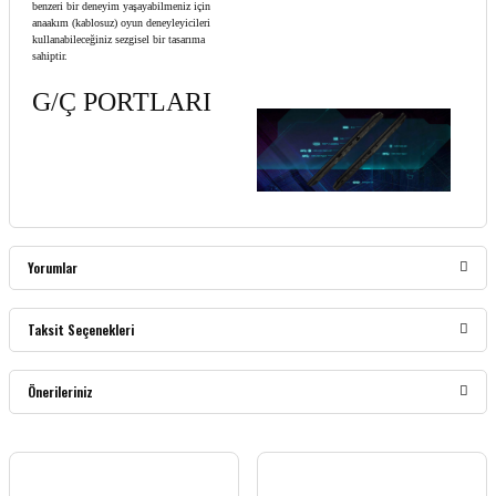
benzeri bir deneyim yaşayabilmeniz için
anaakım (kablosuz) oyun deneyleyicileri
kullanabileceğiniz sezgisel bir tasarıma
sahiptir.
G/Ç PORTLARI
Yorumlar
Taksit Seçenekleri
Bu ürüne ilk yorumu siz yapın!
Önerileriniz
Yorum Yaz
Bu ürünün fiyat bilgisi, resim, ürün açıklamalarında ve diğer konularda yetersiz
gördüğünüz noktaları öneri formunu kullanarak tarafımıza iletebilirsiniz.