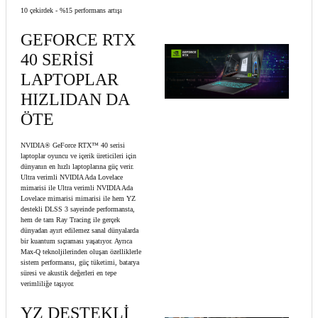
10 çekirdek - %15 performans artışı
GEFORCE RTX
40 SERİSİ
LAPTOPLAR
HIZLIDAN DA
ÖTE
NVIDIA® GeForce RTX™ 40 serisi
laptoplar oyuncu ve içerik üreticileri için
dünyanın en hızlı laptoplarına güç verir.
Ultra verimli NVIDIA Ada Lovelace
mimarisi ile Ultra verimli NVIDIA Ada
Lovelace mimarisi mimarisi ile hem YZ
destekli DLSS 3 sayeinde performansta,
hem de tam Ray Tracing ile gerçek
dünyadan ayırt edilemez sanal dünyalarda
bir kuantum sıçraması yaşatıyor. Ayrıca
Max-Q teknoljilerinden oluşan özelliklerle
sistem performansı, güç tüketimi, batarya
süresi ve akustik değerleri en tepe
verimliliğe taşıyor.
YZ DESTEKLİ