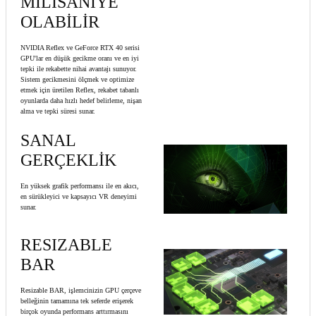
MİLİSANİYE
OLABİLİR
NVIDIA Reflex ve GeForce RTX 40 serisi
GPU'lar en düşük gecikme oranı ve en iyi
tepki ile rekabette nihai avantajı sunuyor.
Sistem gecikmesini ölçmek ve optimize
etmek için üretilen Reflex, rekabet tabanlı
oyunlarda daha hızlı hedef belirleme, nişan
alma ve tepki süresi sunar.
SANAL
GERÇEKLİK
En yüksek grafik performansı ile en akıcı,
en sürükleyici ve kapsayıcı VR deneyimi
sunar.
RESIZABLE
BAR
Resizable BAR, işlemcinizin GPU çerçeve
belleğinin tamamına tek seferde erişerek
birçok oyunda performans arttırmasını