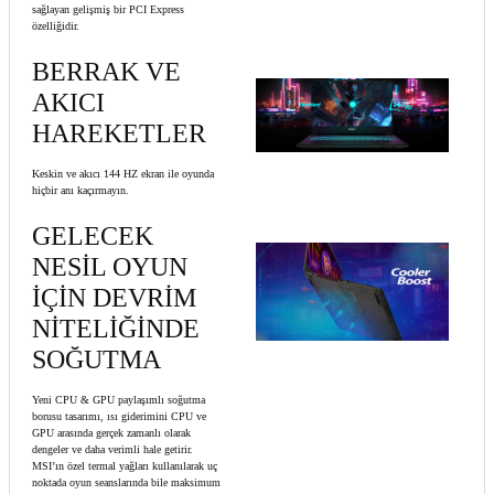
sağlayan gelişmiş bir PCI Express
özelliğidir.
BERRAK VE
AKICI
HAREKETLER
Keskin ve akıcı 144 HZ ekran ile oyunda
hiçbir anı kaçırmayın.
GELECEK
NESİL OYUN
İÇİN DEVRİM
NİTELİĞİNDE
SOĞUTMA
Yeni CPU & GPU paylaşımlı soğutma
borusu tasarımı, ısı giderimini CPU ve
GPU arasında gerçek zamanlı olarak
dengeler ve daha verimli hale getirir.
MSI’ın özel termal yağları kullanılarak uç
noktada oyun seanslarında bile maksimum