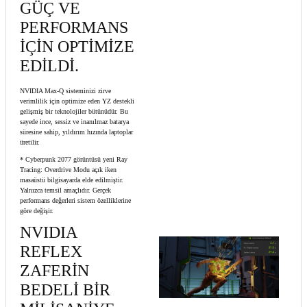
GÜÇ VE
PERFORMANS
İÇİN OPTİMİZE
EDİLDİ.
NVIDIA Max-Q sisteminizi zirve
verimlilik için optimize eden YZ destekli
gelişmiş bir teknolojiler bütünüdür. Bu
sayede ince, sessiz ve inanılmaz batarya
süresine sahip, yıldırım hızında laptoplar
üretilir.
* Cyberpunk 2077 görüntüsü yeni Ray
Tracing: Overdrive Modu açık iken
masaüstü bilgisayarda elde edilmiştir.
Yalnızca temsil amaçlıdır. Gerçek
performans değerleri sistem özelliklerine
göre değişir.
NVIDIA
REFLEX
ZAFERİN
BEDELİ BİR