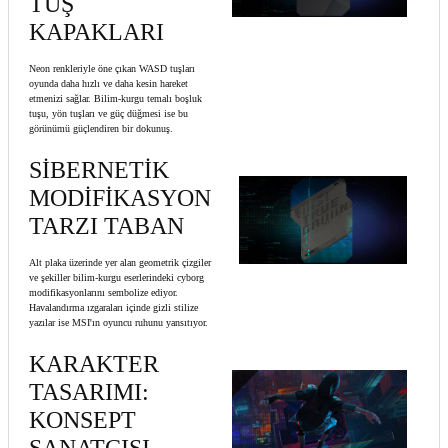
TUŞ
KAPAKLARI
Neon renkleriyle öne çıkan WASD tuşları
oyunda daha hızlı ve daha kesin hareket
etmenizi sağlar. Bilim-kurgu temalı boşluk
tuşu, yön tuşları ve güç düğmesi ise bu
görünümü güçlendiren bir dokunuş.
SİBERNETİK
MODİFİKASYON
TARZI TABAN
Alt plaka üzerinde yer alan geometrik çizgiler
ve şekiller bilim-kurgu eserlerindeki cyborg
modifikasyonlarını sembolize ediyor.
Havalandırma ızgaraları içinde gizli stilize
yazılar ise MSI'ın oyuncu ruhunu yansıtıyor.
KARAKTER
TASARIMI:
KONSEPT