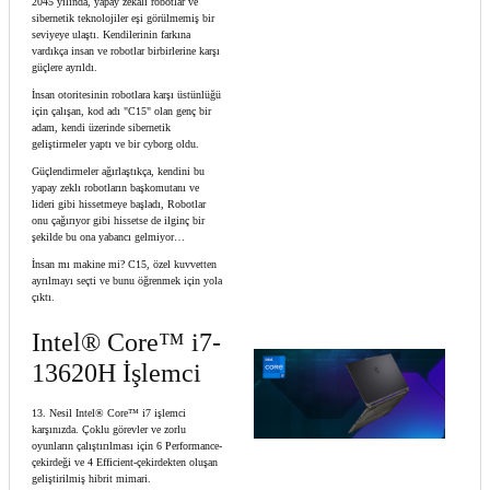
2045 yılında, yapay zekalı robotlar ve
sibernetik teknolojiler eşi görülmemiş bir
seviyeye ulaştı. Kendilerinin farkına
vardıkça insan ve robotlar birbirlerine karşı
güçlere ayrıldı.
İnsan otoritesinin robotlara karşı üstünlüğü
için çalışan, kod adı "C15" olan genç bir
adam, kendi üzerinde sibernetik
geliştirmeler yaptı ve bir cyborg oldu.
Güçlendirmeler ağırlaştıkça, kendini bu
yapay zeklı robotların başkomutanı ve
lideri gibi hissetmeye başladı, Robotlar
onu çağırıyor gibi hissetse de ilginç bir
şekilde bu ona yabancı gelmiyor…
İnsan mı makine mi? C15, özel kuvvetten
ayrılmayı seçti ve bunu öğrenmek için yola
çıktı.
Intel® Core™ i7-
13620H İşlemci
13. Nesil Intel® Core™ i7 işlemci
karşınızda. Çoklu görevler ve zorlu
oyunların çalıştırılması için 6 Performance-
çekirdeği ve 4 Efficient-çekirdekten oluşan
geliştirilmiş hibrit mimari.