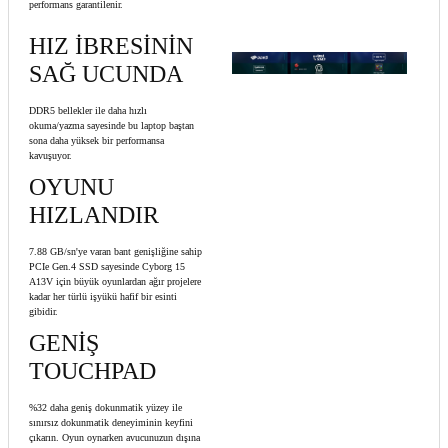
performans garantilenir.
HIZ İBRESİNİN
SAĞ UCUNDA
DDR5 bellekler ile daha hızlı
okuma/yazma sayesinde bu laptop baştan
sona daha yüksek bir performansa
kavuşuyor.
OYUNU
HIZLANDIR
7.88 GB/sn'ye varan bant genişliğine sahip
PCIe Gen.4 SSD sayesinde Cyborg 15
A13V için büyük oyunlardan ağır projelere
kadar her türlü işyükü hafif bir esinti
gibidir.
GENİŞ
TOUCHPAD
%32 daha geniş dokunmatik yüzey ile
sınırsız dokunmatik deneyiminin keyfini
çıkarın. Oyun oynarken avucunuzun dışına