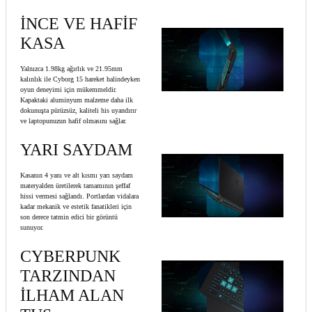
İNCE VE HAFİF
KASA
Yalnızca 1.98kg ağırlık ve 21.95mm
kalınlık ile Cyborg 15 hareket halindeyken
oyun deneyimi için mükemmeldir.
Kapaktaki aluminyum malzeme daha ilk
dokunuşta pürüzsüz, kaliteli his uyandırır
ve laptopunuzun hafif olmasını sağlar.
YARI SAYDAM
Kasanın 4 yanı ve alt kısmı yarı saydam
materyalden üretilerek tamamının şeffaf
hissi vermesi sağlandı. Portlardan vidalara
kadar mekanik ve estetik fanatikleri için
son derece tatmin edici bir görüntü
sunuyor.
CYBERPUNK
TARZINDAN
İLHAM ALAN