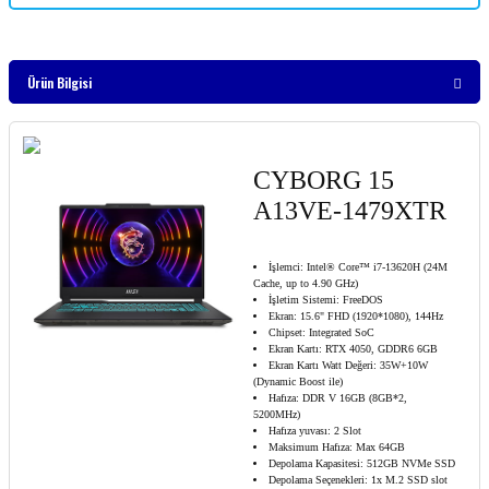
Ürün Bilgisi
CYBORG 15
A13VE-1479XTR
İşlemci: Intel® Core™ i7-13620H (24M
Cache, up to 4.90 GHz)
İşletim Sistemi: FreeDOS
Ekran: 15.6" FHD (1920*1080), 144Hz
Chipset: Integrated SoC
Ekran Kartı: RTX 4050, GDDR6 6GB
Ekran Kartı Watt Değeri: 35W+10W
(Dynamic Boost ile)
Hafıza: DDR V 16GB (8GB*2,
5200MHz)
Hafıza yuvası: 2 Slot
Maksimum Hafıza: Max 64GB
Depolama Kapasitesi: 512GB NVMe SSD
Depolama Seçenekleri: 1x M.2 SSD slot