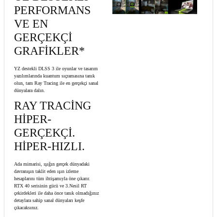
PERFORMANS
VE EN
GERÇEKÇİ
GRAFİKLER*
YZ destekli DLSS 3 ile oyunlar ve tasarım
yazılımlarında kuantum sıçramasına tanık
olun, tam Ray Tracing ile en gerçekçi sanal
dünyalara dalın.
RAY TRACİNG
HİPER-
GERÇEKÇİ.
HİPER-HIZLI.
Ada mimarisi, ışığın gerçek dünyadaki
davranışın taklit eden ışın izleme
hesaplarını tüm ihtişamıyla öne çıkarır.
RTX 40 serisinin gücü ve 3.Nesil RT
çekirdekleri ile daha önce tanık olmadığınız
detaylara sahip sanal dünyaları keşfe
çıkacaksınız.