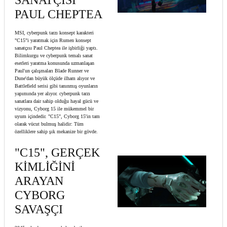
SANATÇISI
PAUL CHEPTEA
MSI, cyberpunk tarzı konsept karakteri
"C15"i yaratmak için Rumen konsept
sanatçısı Paul Cheptea ile işbirliği yaptı.
Bilimkurgu ve cyberpunk temalı sanat
eserleri yaratma konusunda uzmanlaşan
Paul'un çalışmaları Blade Runner ve
Dune'dan büyük ölçüde ilham alıyor ve
Battlefield serisi gibi tanınmış oyunların
yapımında yer alıyor. cyberpunk tarzı
sanatlara dair sahip olduğu hayal gücü ve
vizyonu, Cyborg 15 ile mükemmel bir
uyum içindedir. "C15", Cyborg 15'in tam
olarak vücut bulmuş halidir: Tüm
özelliklere sahip şık mekanize bir gövde.
"C15", GERÇEK
KİMLİĞİNİ
ARAYAN
CYBORG
SAVAŞÇI