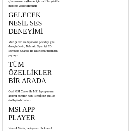
çıkmamasını sağlamak için zarif bir şekilde
merkeze yerleştirilmiştir.
GELECEK
NESİL SES
DENEYİMİ
Müziği tam da duymanız gerektiği gibi
deneyimleyin, Nahimic Oyun içi 3D
Surround Sharing ile Bluetooth üzerinden
paylaşın.
TÜM
ÖZELLİKLER
BİR ARADA
Özel MSI Center ile MSI laptopunuzu
kontrol edebilir, tam istediğiniz şekilde
özelleştirebilirsiniz.
MSI APP
PLAYER
Konsol Modu, laptopunuz ile konsol