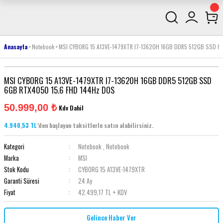
Anasayfa
Notebook
MSI CYBORG 15 A13VE-1479XTR I7-13620H 16GB DDR5 512GB SSD 6
MSI CYBORG 15 A13VE-1479XTR I7-13620H 16GB DDR5 512GB SSD
6GB RTX4050 15.6 FHD 144Hz DOS
50.999,00 ₺
Kdv Dahil
4.940,53 TL
'den başlayan taksitlerle satın alabilirsiniz.
Kategori
Notebook
,
Notebook
Marka
MSI
Stok Kodu
CYBORG 15 A13VE-1479XTR
Garanti Süresi
24 Ay
Fiyat
42.499,17 TL + KDV
Gelince Haber Ver