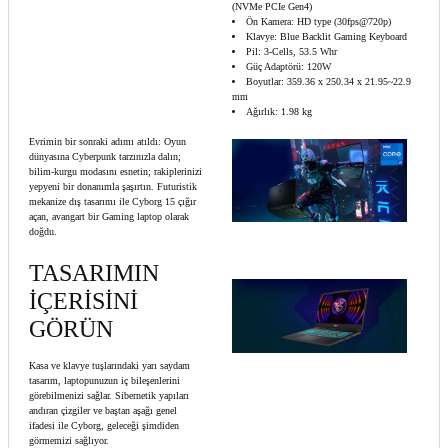
(NVMe PCIe Gen4)
Ön Kamera: HD type (30fps@720p)
Klavye: Blue Backlit Gaming Keyboard
Pil: 3-Cells, 53.5 Whr
Güç Adaptörü: 120W
Boyutlar: 359.36 x 250.34 x 21.95~22.9
mm
Ağırlık: 1.98 kg
Evrimin bir sonraki adımı atıldı: Oyun
dünyasına Cyberpunk tarzınızla dalın;
bilim-kurgu modasını esnetin; rakiplerinizi
yepyeni bir donanımla şaşırtın. Futuristik
mekanize dış tasarımı ile Cyborg 15 çığır
açan, avangart bir Gaming laptop olarak
doğdu.
TASARIMIN
İÇERİSİNİ
GÖRÜN
Kasa ve klavye tuşlarındaki yarı saydam
tasarım, laptopunuzun iç bileşenlerini
görebilmenizi sağlar. Sibernetik yapıları
andıran çizgiler ve baştan aşağı genel
ifadesi ile Cyborg, geleceği şimdiden
görmemizi sağlıyor.