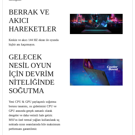
BERRAK VE
AKICI
HAREKETLER
Keskin ve akıcı 144 HZ ekran ile oyunda
hiçbir anı kaçırmayın.
GELECEK
NESİL OYUN
İÇİN DEVRİM
NİTELİĞİNDE
SOĞUTMA
Yeni CPU & GPU paylaşımlı soğutma
borusu tasarımı, ısı giderimini CPU ve
GPU arasında gerçek zamanlı olarak
dengeler ve daha verimli hale getirir.
MSI’ın özel termal yağları kullanılarak uç
noktada oyun seanslarında bile maksimum
performans garantilenir.