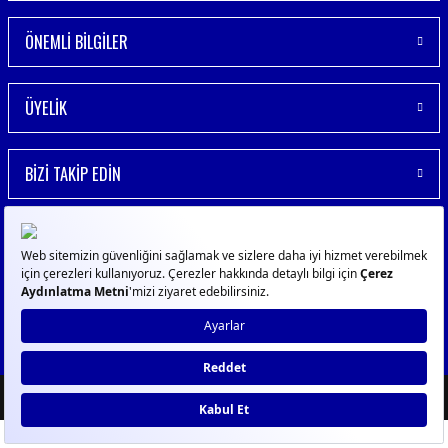
ÖNEMLİ BİLGİLER
ÜYELİK
BİZİ TAKİP EDİN
© 2023
GPN
- Tüm Hakları Saklıdır
ideasoft
ile
e-
hazırlandı.