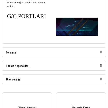
kullanabileceğiniz sezgisel bir tasarıma
sahiptir.
G/Ç PORTLARI
Yorumlar
Taksit Seçenekleri
Bu ürüne ilk yorumu siz yapın!
Önerileriniz
Yorum Yaz
Bu ürünün fiyat bilgisi, resim, ürün açıklamalarında ve diğer konularda yetersiz
gördüğünüz noktaları öneri formunu kullanarak tarafımıza iletebilirsiniz.
Görüş ve önerileriniz için teşekkür ederiz.
Güvenli Alışveriş
Ücretsiz Kargo