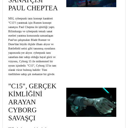
SANATÇISI
PAUL CHEPTEA
MSI, cyberpunk tarzı konsept karakteri
"C15"i yaratmak için Rumen konsept
sanatçısı Paul Cheptea ile işbirliği yaptı.
Bilimkurgu ve cyberpunk temalı sanat
eserleri yaratma konusunda uzmanlaşan
Paul'un çalışmaları Blade Runner ve
Dune'dan büyük ölçüde ilham alıyor ve
Battlefield serisi gibi tanınmış oyunların
yapımında yer alıyor. cyberpunk tarzı
sanatlara dair sahip olduğu hayal gücü ve
vizyonu, Cyborg 15 ile mükemmel bir
uyum içindedir. "C15", Cyborg 15'in tam
olarak vücut bulmuş halidir: Tüm
özelliklere sahip şık mekanize bir gövde.
"C15", GERÇEK
KİMLİĞİNİ
ARAYAN
CYBORG
SAVAŞÇI