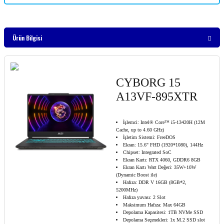
Ürün Bilgisi
CYBORG 15
A13VF-895XTR
İşlemci: Intel® Core™ i5-13420H (12M
Cache, up to 4.60 GHz)
İşletim Sistemi: FreeDOS
Ekran: 15.6" FHD (1920*1080), 144Hz
Chipset: Integrated SoC
Ekran Kartı: RTX 4060, GDDR6 8GB
Ekran Kartı Watt Değeri: 35W+10W
(Dynamic Boost ile)
Hafıza: DDR V 16GB (8GB*2,
5200MHz)
Hafıza yuvası: 2 Slot
Maksimum Hafıza: Max 64GB
Depolama Kapasitesi: 1TB NVMe SSD
Depolama Seçenekleri: 1x M.2 SSD slot