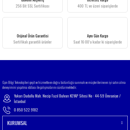
256 Bit SSL Sertifikası
400 TL ve üzeri siparişlerde
Ürün resmi kalitesiz, bozuk veya görüntülenemiyor.
Ürün açıklamasında eksik bilgiler bulunuyor.
Ürün bilgilerinde hatalar bulunuyor.
Ürün fiyatı diğer sitelerden daha pahalı.
Orijinal Ürün Garantisi
Aynı Gün Kargo
Bu ürüne benzer farklı alternatifler olmalı.
Sertifikalı garantili ürünler
Saat 16:00’a kadar ki siparişlerde
Gönder
Gpn Bilgi Teknolojileri çeşit ve hizmette en doğru bütünlüğü sunmak ve müşterilerine en iyi satın alma
deneyimini yaşatma iddiası ile çalışmalarını sürdürmektedir.
Yukarı Dudullu Mah. Necip Fazıl Bulvarı KEYAP Sitesi No : 44-59 Ümraniye /
İstanbul
0 850 522 9182
KURUMSAL