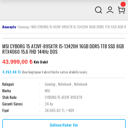
Anasayfa
Gaming
MSI CYBORG 15 A13VF-895XTR I5-13420H 16GB DDR5 1TB SSD 8GB R
MSI CYBORG 15 A13VF-895XTR I5-13420H 16GB DDR5 1TB SSD 8GB
RTX4060 15.6 FHD 144Hz DOS
43.999,00 ₺
Kdv Dahil
4.262,40 TL
'den başlayan taksitlerle satın alabilirsiniz.
Kategori
Gaming
,
Notebook
,
Notebook
Marka
MSI
Stok Kodu
CYBORG 15 A13VF-895XTR
Garanti Süresi
24 Ay
Fiyat
36.665,83 TL + KDV
Gelince Haber Ver