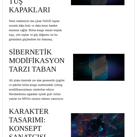
TUŞ
KAPAKLARI
Neon renkleriyle öne çıkan WASD tuşları
oyunda daha hızlı ve daha kesin hareket
etmenizi sağlar. Bilim-kurgu temalı boşluk
tuşu, yön tuşları ve güç düğmesi ise bu
görünümü güçlendiren bir dokunuş.
SİBERNETİK
MODİFİKASYON
TARZI TABAN
Alt plaka üzerinde yer alan geometrik çizgiler
ve şekiller bilim-kurgu eserlerindeki cyborg
modifikasyonlarını sembolize ediyor.
Havalandırma ızgaraları içinde gizli stilize
yazılar ise MSI'ın oyuncu ruhunu yansıtıyor.
KARAKTER
TASARIMI:
KONSEPT