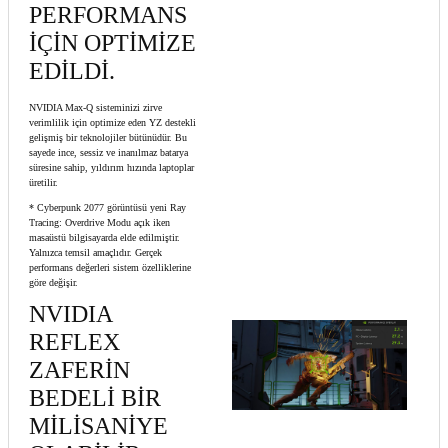
PERFORMANS
İÇİN OPTİMİZE
EDİLDİ.
NVIDIA Max-Q sisteminizi zirve
verimlilik için optimize eden YZ destekli
gelişmiş bir teknolojiler bütünüdür. Bu
sayede ince, sessiz ve inanılmaz batarya
süresine sahip, yıldırım hızında laptoplar
üretilir.
* Cyberpunk 2077 görüntüsü yeni Ray
Tracing: Overdrive Modu açık iken
masaüstü bilgisayarda elde edilmiştir.
Yalnızca temsil amaçlıdır. Gerçek
performans değerleri sistem özelliklerine
göre değişir.
NVIDIA
REFLEX
ZAFERİN
BEDELİ BİR
MİLİSANİYE