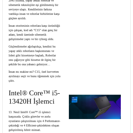
2045 yılında, yapay zekalı robotlar ve
sibernetik teknolojiler eşi görülmemiş bir
seviyeye ulaştı. Kendilerinin farkına
vardıkça insan ve robotlar birbirlerine karşı
güçlere ayrıldı.
İnsan otoritesinin robotlara karşı üstünlüğü
için çalışan, kod adı "C15" olan genç bir
adam, kendi üzerinde sibernetik
geliştirmeler yaptı ve bir cyborg oldu.
Güçlendirmeler ağırlaştıkça, kendini bu
yapay zeklı robotların başkomutanı ve
lideri gibi hissetmeye başladı, Robotlar
onu çağırıyor gibi hissetse de ilginç bir
şekilde bu ona yabancı gelmiyor…
İnsan mı makine mi? C15, özel kuvvetten
ayrılmayı seçti ve bunu öğrenmek için yola
çıktı.
Intel® Core™ i5-
13420H İşlemci
13. Nesil Intel® Core™ i5 işlemci
karşınızda. Çoklu görevler ve zorlu
oyunların çalıştırılması için 4 Performance-
çekirdeği ve 4 Efficient-çekirdekten oluşan
geliştirilmiş hibrit mimari.