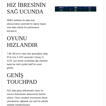
HIZ İBRESİNİN
SAĞ UCUNDA
DDR5 bellekler ile daha hızlı
okuma/yazma sayesinde bu laptop baştan
sona daha yüksek bir performansa
kavuşuyor.
OYUNU
HIZLANDIR
7.88 GB/sn'ye varan bant genişliğine sahip
PCIe Gen.4 SSD sayesinde Cyborg 15
A13V için büyük oyunlardan ağır projelere
kadar her türlü işyükü hafif bir esinti
gibidir.
GENİŞ
TOUCHPAD
%32 daha geniş dokunmatik yüzey ile
sınırsız dokunmatik deneyiminin keyfini
çıkarın. Oyun oynarken avucunuzun dışına
çıkmamasını sağlamak için zarif bir şekilde
merkeze yerleştirilmiştir.