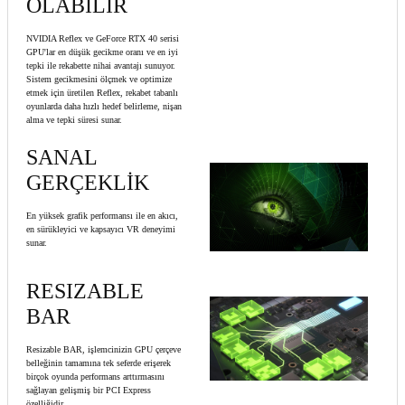
OLABİLİR
NVIDIA Reflex ve GeForce RTX 40 serisi
GPU'lar en düşük gecikme oranı ve en iyi
tepki ile rekabette nihai avantajı sunuyor.
Sistem gecikmesini ölçmek ve optimize
etmek için üretilen Reflex, rekabet tabanlı
oyunlarda daha hızlı hedef belirleme, nişan
alma ve tepki süresi sunar.
SANAL
GERÇEKLİK
En yüksek grafik performansı ile en akıcı,
en sürükleyici ve kapsayıcı VR deneyimi
sunar.
RESIZABLE
BAR
Resizable BAR, işlemcinizin GPU çerçeve
belleğinin tamamına tek seferde erişerek
birçok oyunda performans arttırmasını
sağlayan gelişmiş bir PCI Express
özelliğidir.