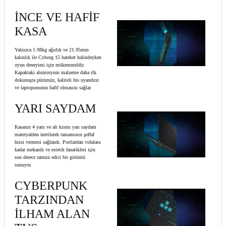
İNCE VE HAFİF
KASA
Yalnızca 1.98kg ağırlık ve 21.95mm
kalınlık ile Cyborg 15 hareket halindeyken
oyun deneyimi için mükemmeldir.
Kapaktaki aluminyum malzeme daha ilk
dokunuşta pürüzsüz, kaliteli his uyandırır
ve laptopunuzun hafif olmasını sağlar.
YARI SAYDAM
Kasanın 4 yanı ve alt kısmı yarı saydam
materyalden üretilerek tamamının şeffaf
hissi vermesi sağlandı. Portlardan vidalara
kadar mekanik ve estetik fanatikleri için
son derece tatmin edici bir görüntü
sunuyor.
CYBERPUNK
TARZINDAN
İLHAM ALAN