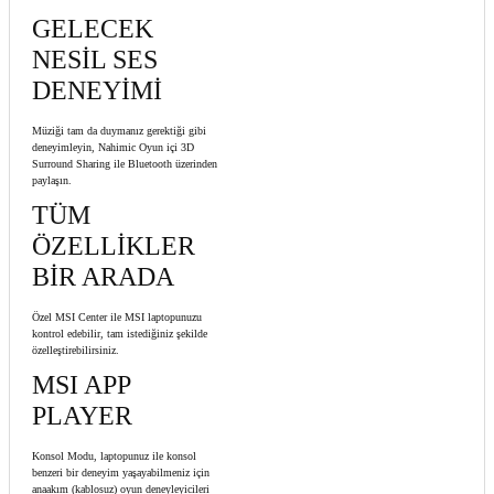
GELECEK
NESİL SES
DENEYİMİ
Müziği tam da duymanız gerektiği gibi
deneyimleyin, Nahimic Oyun içi 3D
Surround Sharing ile Bluetooth üzerinden
paylaşın.
TÜM
ÖZELLİKLER
BİR ARADA
Özel MSI Center ile MSI laptopunuzu
kontrol edebilir, tam istediğiniz şekilde
özelleştirebilirsiniz.
MSI APP
PLAYER
Konsol Modu, laptopunuz ile konsol
benzeri bir deneyim yaşayabilmeniz için
anaakım (kablosuz) oyun deneyleyicileri