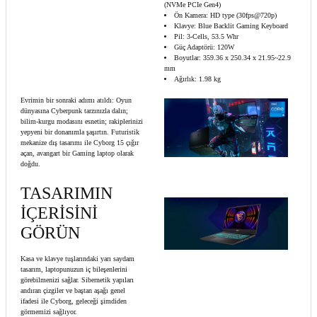
(NVMe PCIe Gen4)
Ön Kamera: HD type (30fps@720p)
Klavye: Blue Backlit Gaming Keyboard
Pil: 3-Cells, 53.5 Whr
Güç Adaptörü: 120W
Boyutlar: 359.36 x 250.34 x 21.95~22.9
mm
Ağırlık: 1.98 kg
Evrimin bir sonraki adımı atıldı: Oyun
dünyasına Cyberpunk tarzınızla dalın;
bilim-kurgu modasını esnetin; rakiplerinizi
yepyeni bir donanımla şaşırtın. Futuristik
mekanize dış tasarımı ile Cyborg 15 çığır
açan, avangart bir Gaming laptop olarak
doğdu.
TASARIMIN
İÇERİSİNİ
GÖRÜN
Kasa ve klavye tuşlarındaki yarı saydam
tasarım, laptopunuzun iç bileşenlerini
görebilmenizi sağlar. Sibernetik yapıları
andıran çizgiler ve baştan aşağı genel
ifadesi ile Cyborg, geleceği şimdiden
görmemizi sağlıyor.