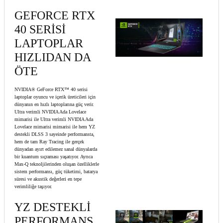
GEFORCE RTX
40 SERİSİ
LAPTOPLAR
HIZLIDAN DA
ÖTE
NVIDIA® GeForce RTX™ 40 serisi
laptoplar oyuncu ve içerik üreticileri için
dünyanın en hızlı laptoplarına güç verir.
Ultra verimli NVIDIA Ada Lovelace
mimarisi ile Ultra verimli NVIDIA Ada
Lovelace mimarisi mimarisi ile hem YZ
destekli DLSS 3 sayeinde performansta,
hem de tam Ray Tracing ile gerçek
dünyadan ayırt edilemez sanal dünyalarda
bir kuantum sıçraması yaşatıyor. Ayrıca
Max-Q teknoljilerinden oluşan özelliklerle
sistem performansı, güç tüketimi, batarya
süresi ve akustik değerleri en tepe
verimliliğe taşıyor.
YZ DESTEKLİ
PERFORMANS