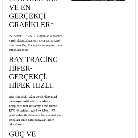
VE EN
GERÇEKÇİ
GRAFİKLER*
YZ destekli DLSS 3 ile oyunlar ve tasarım
yazılımlarında kuantum sıçramasına tanık
olun, tam Ray Tracing ile en gerçekçi sanal
dünyalara dalın.
RAY TRACİNG
HİPER-
GERÇEKÇİ.
HİPER-HIZLI.
Ada mimarisi, ışığın gerçek dünyadaki
davranışın taklit eden ışın izleme
hesaplarını tüm ihtişamıyla öne çıkarır.
RTX 40 serisinin gücü ve 3.Nesil RT
çekirdekleri ile daha önce tanık olmadığınız
detaylara sahip sanal dünyaları keşfe
çıkacaksınız.
GÜÇ VE