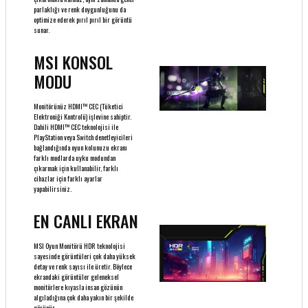
parlaklığı ve renk doygunluğunu da
optimize ederek pırıl pırıl bir görüntü
sunar.
MSI KONSOL
MODU
Monitörünüz HDMI™ CEC (Tüketici
Elektroniği Kontrolü) işlevine sahiptir.
Dahili HDMI™ CEC teknolojisi ile
PlayStation veya Switch denetleyicileri
bağlandığında oyun kolunuzu ekranı
farklı modlarda uyku modundan
çıkarmak için kullanabilir, farklı
cihazlar için farklı ayarlar
yapabilirsiniz.
EN CANLI EKRAN
MSI Oyun Monitörü HDR teknolojisi
sayesinde görüntüleri çok daha yüksek
detay ve renk sayısı ile üretir. Böylece
ekrandaki görüntüler geleneksel
monitörlere kıyasla insan gözünün
algıladığına çok daha yakın bir şekilde
görünür.