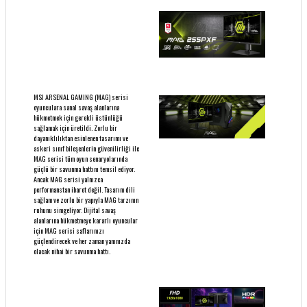
MSI ARSENAL GAMING (MAG) serisi
oyunculara sanal savaş alanlarına
hükmetmek için gerekli üstünlüğü
sağlamak için üretildi. Zorlu bir
dayanıklılıktan esinlenen tasarımı ve
askeri sınıf bileşenlerin güvenilirliği ile
MAG serisi tüm oyun senaryolarında
güçlü bir savunma hattını temsil ediyor.
Ancak MAG serisi yalnızca
performanstan ibaret değil. Tasarım dili
sağlam ve zorlu bir yapıyla MAG tarzının
ruhunu simgeliyor. Dijital savaş
alanlarına hükmetmeye kararlı oyuncular
için MAG serisi saflarınızı
güçlendirecek ve her zaman yanınızda
olacak nihai bir savunma hattı.