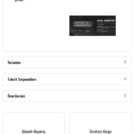
Yorumlar
Taksit Seçenekleri
Bu ürüne ilk yorumu siz yapın!
Önerileriniz
Yorum Yaz
Bu ürünün fiyat bilgisi, resim, ürün açıklamalarında ve diğer konularda yetersiz
gördüğünüz noktaları öneri formunu kullanarak tarafımıza iletebilirsiniz.
Görüş ve önerileriniz için teşekkür ederiz.
Güvenli Alışveriş
Ücretsiz Kargo