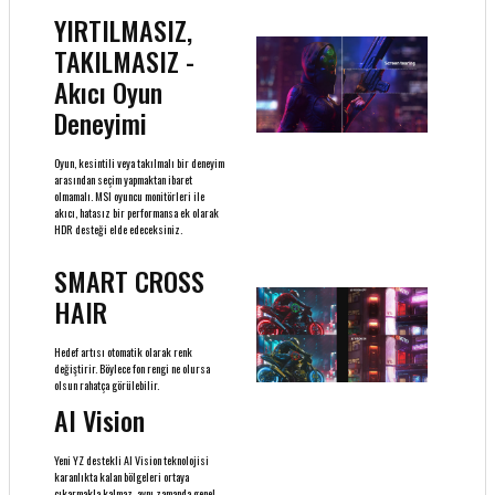
YIRTILMASIZ,
TAKILMASIZ -
Akıcı Oyun
Deneyimi
Oyun, kesintili veya takılmalı bir deneyim
arasından seçim yapmaktan ibaret
olmamalı. MSI oyuncu monitörleri ile
akıcı, hatasız bir performansa ek olarak
HDR desteği elde edeceksiniz.
SMART CROSS
HAIR
Hedef artısı otomatik olarak renk
değiştirir. Böylece fon rengi ne olursa
olsun rahatça görülebilir.
AI Vision
Yeni YZ destekli AI Vision teknolojisi
karanlıkta kalan bölgeleri ortaya
çıkarmakla kalmaz, aynı zamanda genel