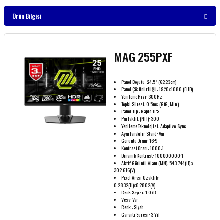
Ürün Bilgisi
MAG 255PXF
Panel Boyutu: 24.5" (62.23cm)
Panel Çözünürlüğü: 1920x1080 (FHD)
Yenileme Hızı: 300Hz
Tepki Süresi: 0.5ms (GtG, Min.)
Panel Tipi: Rapid IPS
Parlaklık (NIT): 300
Yenileme Teknolojisi: Adaptive-Sync
Ayarlanabilir Stand: Var
Görüntü Oranı: 16:9
Kontrast Oranı: 1000:1
Dinamik Kontrast: 100000000:1
Aktif Görüntü Alanı (MM): 543.744(H) x
302.616(V)
Pixel Arası Uzaklık:
0.2832(H)x0.2802(V)
Renk Sayısı: 1.07B
Vesa: Var
Renk : Siyah
Garanti Süresi: 3 Yıl