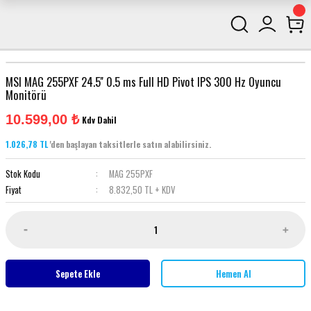
MSI MAG 255PXF 24.5'' 0.5 ms Full HD Pivot IPS 300 Hz Oyuncu
Monitörü
10.599,00 ₺
Kdv Dahil
1.026,78 TL
'den başlayan taksitlerle satın alabilirsiniz.
Stok Kodu
MAG 255PXF
Fiyat
8.832,50 TL + KDV
Sepete Ekle
Hemen Al