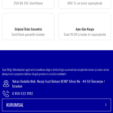
256 Bit SSL Sertifikası
400 TL ve üzeri siparişlerde
Ürün resmi kalitesiz, bozuk veya görüntülenemiyor.
Ürün açıklamasında eksik bilgiler bulunuyor.
Ürün bilgilerinde hatalar bulunuyor.
Ürün fiyatı diğer sitelerden daha pahalı.
Orijinal Ürün Garantisi
Aynı Gün Kargo
Bu ürüne benzer farklı alternatifler olmalı.
Sertifikalı garantili ürünler
Saat 16:00’a kadar ki siparişlerde
Gönder
Gpn Bilgi Teknolojileri çeşit ve hizmette en doğru bütünlüğü sunmak ve müşterilerine en iyi satın alma
deneyimini yaşatma iddiası ile çalışmalarını sürdürmektedir.
Yukarı Dudullu Mah. Necip Fazıl Bulvarı KEYAP Sitesi No : 44-59 Ümraniye /
İstanbul
0 850 522 9182
KURUMSAL