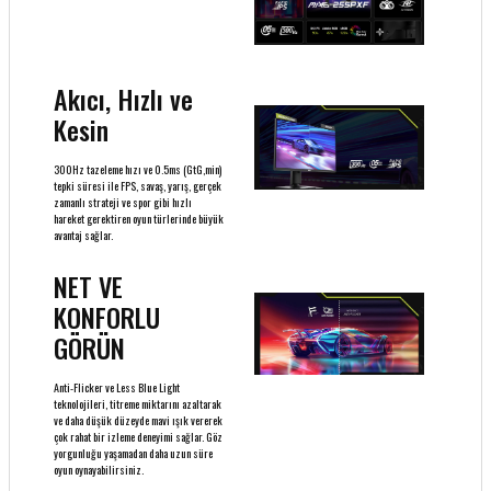
Akıcı, Hızlı ve
Kesin
300Hz tazeleme hızı ve 0.5ms (GtG,min)
tepki süresi ile FPS, savaş, yarış, gerçek
zamanlı strateji ve spor gibi hızlı
hareket gerektiren oyun türlerinde büyük
avantaj sağlar.
NET VE
KONFORLU
GÖRÜN
Anti-Flicker ve Less Blue Light
teknolojileri, titreme miktarını azaltarak
ve daha düşük düzeyde mavi ışık vererek
çok rahat bir izleme deneyimi sağlar. Göz
yorgunluğu yaşamadan daha uzun süre
oyun oynayabilirsiniz.