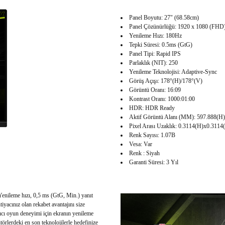
Panel Boyutu: 27" (68.58cm)
Panel Çözünürlüğü: 1920 x 1080 (FHD
Yenileme Hızı: 180Hz
Tepki Süresi: 0.5ms (GtG)
Panel Tipi: Rapid IPS
Parlaklık (NIT): 250
Yenileme Teknolojisi: Adaptive-Sync
Görüş Açışı: 178°(H)/178°(V)
Görüntü Oranı: 16:09
Kontrast Oranı: 1000:01:00
HDR: HDR Ready
Aktif Görüntü Alanı (MM): 597.888(H
Pixel Arası Uzaklık: 0.3114(H)x0.3114
Renk Sayısı: 1.07B
Vesa: Var
Renk : Siyah
Garanti Süresi: 3 Yıl
nileme hızı, 0,5 ms (GtG, Min.) yanıt
iyacınız olan rekabet avantajını size
ıcı oyun deneyimi için ekranın yenileme
örlerdeki en son teknolojilerle hedefinize