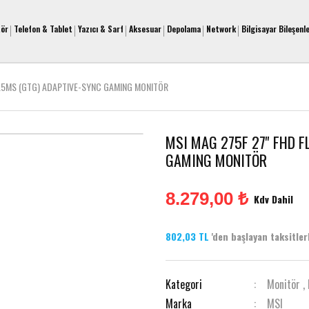
tör
Telefon & Tablet
Yazıcı & Sarf
Aksesuar
Depolama
Network
Bilgisayar Bileşenle
 0.5MS (GTG) ADAPTIVE-SYNC GAMING MONITÖR
MSI MAG 275F 27'' FHD 
GAMING MONITÖR
8.279,00 ₺
Kdv Dahil
802,03 TL
'den başlayan taksitlerl
Kategori
Monitör
,
Marka
MSI