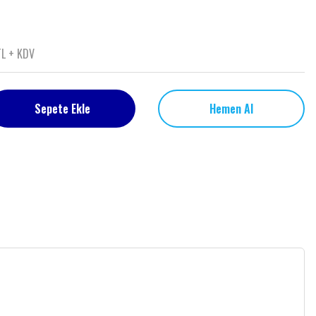
TL + KDV
Sepete Ekle
Hemen Al