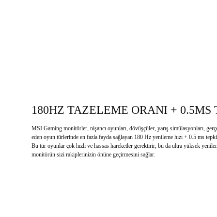
180HZ TAZELEME ORANI + 0.5MS 
MSI Gaming monitörler, nişancı oyunları, dövüşçüler, yarış simülasyonları, gerçek
eden oyun türlerinde en fazla fayda sağlayan 180 Hz yenileme hızı + 0.5 ms tepki 
Bu tür oyunlar çok hızlı ve hassas hareketler gerektirir, bu da ultra yüksek yenilem
monitörün sizi rakiplerinizin önüne geçirmesini sağlar.