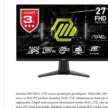
Zaferinizi MSI MAG 275F oyuncu monitörüyle görselleştirin. 1920x1080, 180 Ye
süresi ve Hızlı IPS paneliyle donatılmış MAG 275F, rakiplerinizi alt etmek için iht
sağlayacaktır. Adaptif senkronizasyon teknolojisiyle üretilen MAG 275F, ultra ak
hızını GPU'nuzla eşleştirebilir. Rekabetçi oyunlar için yerleşik MSI Gaming monit