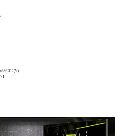
)
)x336.312(V)
(V)