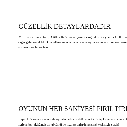
GÜZELLİK DETAYLARDADIR
MSI oyuncu monitörü, 3840x2160'a kadar çözünürlüğü destekleyen bir UHD panel
diğer geleneksel FHD panellere kıyasla daha büyük oyun sahnelerini incelemesin
sunmasına olanak tanır.
OYUNUN HER SANİYESİ PIRIL PIR
Rapid IPS ekranı sayesinde oyunları ultra hızlı 0.5 ms GTG tepki süresi ile monitö
Kristal berraklığında bir görüntü ile hızlı oyunlarda avantaj kesinlikle sizde!