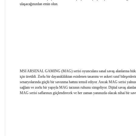
ulaşacağınızdan emin olun.
MSI ARSENAL GAMING (MAG) serisi oyunculara sanal savaş alanlarına hükme
için üretildi. Zorlu bir dayanıklılıktan esinlenen tasarımı ve askeri sınıf bileşenl
senaryolarında güçlü bir savunma hattını temsil ediyor. Ancak MAG serisi yalnızc
sağlam ve zorlu bir yapıyla MAG tarzının ruhunu simgeliyor. Dijital savaş alanla
MAG serisi saflarınızı güçlendirecek ve her zaman yanınızda olacak nihai bir sav