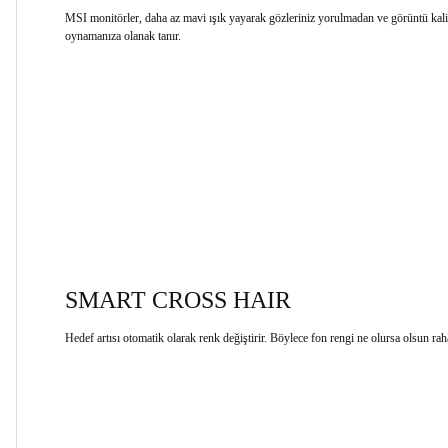
MSI monitörler, daha az mavi ışık yayarak gözleriniz yorulmadan ve görüntü ka
oynamanıza olanak tanır.
SMART CROSS HAIR
Hedef artısı otomatik olarak renk değiştirir. Böylece fon rengi ne olursa olsun raha