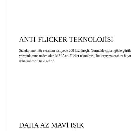
ANTI-FLICKER TEKNOLOJİSİ
Standart monitör ekranları saniyede 200 kez titreşir. Normalde çıplak gözle gör
yorgunluğuna neden olur. MSI Anti-Flicker teknolojisi, bu kırpışma oranını büyü
daha konforlu hale getirir.
DAHA AZ MAVİ IŞIK