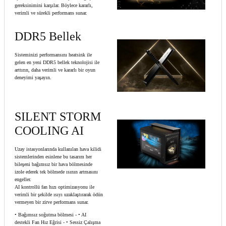
gereksinimini karşılar. Böylece kararlı,
verimli ve sürekli performans sunar.
DDR5 Bellek
Sisteminizi performansını heatsink ile
gelen en yeni DDR5 bellek teknolojisi ile
arttırın, daha verimli ve kararlı bir oyun
deneyimi yaşayın.
SILENT STORM
COOLING AI
Uzay istasyonlarında kullanılan hava kilidi
sistemlerinden esinlene bu tasarım her
bileşeni bağımsız bir hava bölmesinde
izole ederek tek bölmede ısının artmasını
engeller.
AI kontrollü fan hızı optimizasyonu ile
verimli bir şekilde ısıyı uzaklaştırarak ödün
vermeyen bir zirve performans sunar.
• Bağımsız soğutma bölmesi - • AI
destekli Fan Hız Eğrisi - • Sessiz Çalışma