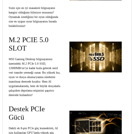
Sizin için en iyi masaüstü bilgisayarın
hangisi olduğunu bilmiyor musunuz?
Oynamak istediğiniz bir oyun olduğunda
size en uygun oyun bilgisayarını burada
bulabilirsiniz!
M.2 PCIE 5.0
SLOT
MSI Gaming Desktop bilgisayarınız
üzerindeki M.2 PCIe 5.0 SSD,
12000MB/sn’ye kadar hızla gelecek nesil
veri transfer yeteneği sunar. Bu yüksek hız,
oyun ve dosya okuma/yazma sürelerini
inanılmaz derecede kısaltır. Hem AI
uygulamalarında, hem de büyük dosyalarla
çalışırken depolama erişimini şaşırtıcı
derecede hızlandırır!
Destek PCIe
Gücü
Dahili ek 8-pin PCle güç konnektörü, AI
için kullanılan GPU’larda yüksek güç