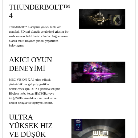
THUNDERBOLT™
4
Thunderbolt™ 4 arayüzü yüksek hızlı veri
transferi, PD şarj olanağı ve görüntü çıkışını bir
arada sunarak farklı harici cihazları bağlamanıza
olanak tanır. Böylece günlük yaşamınızı
kolaylaştırır.
AKICI OYUN
DENEYİMİ
MEG VISION X AI, ultra yüksek
çözünürlükl ve gelişmiş grafikleri
desteklemek için DP 2.1 portuna sahiptir.
Böylece nefes kesen 8K@60Hz veya
4K@240Hz akıcılıkta, canlı renkler ve
keskin detaylar ile oynayabilirsiniz.
ULTRA
YÜKSEK HIZ
VE DÜŞÜK