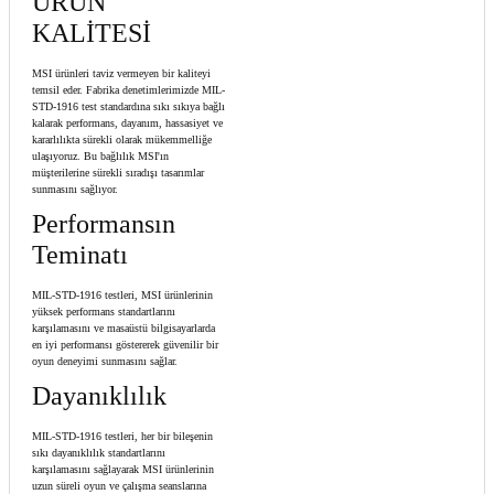
ÜRÜN
KALİTESİ
MSI ürünleri taviz vermeyen bir kaliteyi
temsil eder. Fabrika denetimlerimizde MIL-
STD-1916 test standardına sıkı sıkıya bağlı
kalarak performans, dayanım, hassasiyet ve
kararlılıkta sürekli olarak mükemmelliğe
ulaşıyoruz. Bu bağlılık MSI'ın
müşterilerine sürekli sıradışı tasarımlar
sunmasını sağlıyor.
Performansın
Teminatı
MIL-STD-1916 testleri, MSI ürünlerinin
yüksek performans standartlarını
karşılamasını ve masaüstü bilgisayarlarda
en iyi performansı göstererek güvenilir bir
oyun deneyimi sunmasını sağlar.
Dayanıklılık
MIL-STD-1916 testleri, her bir bileşenin
sıkı dayanıklılık standartlarını
karşılamasını sağlayarak MSI ürünlerinin
uzun süreli oyun ve çalışma seanslarına