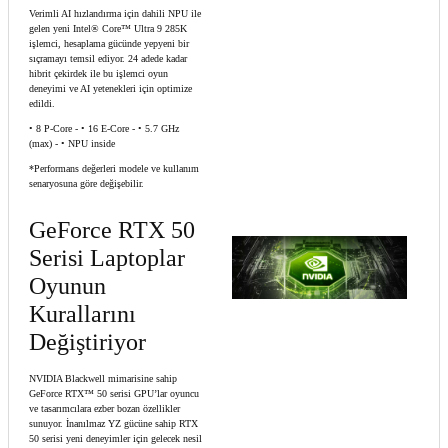
Verimli AI hızlandırma için dahili NPU ile
gelen yeni Intel® Core™ Ultra 9 285K
işlemci, hesaplama gücünde yepyeni bir
sıçramayı temsil ediyor. 24 adede kadar
hibrit çekirdek ile bu işlemci oyun
deneyimi ve AI yetenekleri için optimize
edildi.
• 8 P-Core - • 16 E-Core - • 5.7 GHz
(max) - • NPU inside
*Performans değerleri modele ve kullanım
senaryosuna göre değişebilir.
GeForce RTX 50
Serisi Laptoplar
Oyunun
Kurallarını
Değiştiriyor
NVIDIA Blackwell mimarisine sahip
GeForce RTX™ 50 serisi GPU’lar oyuncu
ve tasarımcılara ezber bozan özellikler
sunuyor. İnanılmaz YZ gücüne sahip RTX
50 serisi yeni deneyimler için gelecek nesil