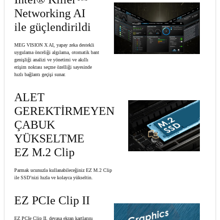
Networking AI
ile güçlendirildi
MEG VISION X AI, yapay zeka destekli
uygulama önceliği algılama, otomatik bant
genişliği analizi ve yönetimi ve akıllı
erişim noktası seçme özelliği sayesinde
hızlı bağlantı geçişi sunar.
ALET
GEREKTİRMEYEN
ÇABUK
YÜKSELTME
EZ M.2 Clip
Parmak ucunuzla kullanabileceğiniz EZ M.2 Clip
ile SSD’nizi hızla ve kolayca yükseltin.
EZ PCIe Clip II
EZ PCIe Clip II, devasa ekran kartlarını