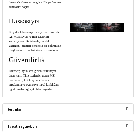
dayanıklı olmasını ve güvenilir performans
sunmasını sağlar.
Hassasiyet
En yüksek hassasiyet seviyesine ulaşmak
için otomasyon ve ileri teknoloji
kullanıyoruz. Bu teknoloji odaklı
yaklaşım, ürünleri benzersiz bir doğrulukla
oluşturmamızı ve test etmemizi sağlıyor.
Güvenilirlik
Rekabetçi oyunlarda güvenilirlik hayati
önem taşır. Titiz testlerden geçen MSI
ürünlerinin, kritik oyun anlarında
arızalanma ve oyuncuyu hayal kırıklığına
uğratma olasılığı çok daha düşüktür.
Yorumlar
Taksit Seçenekleri