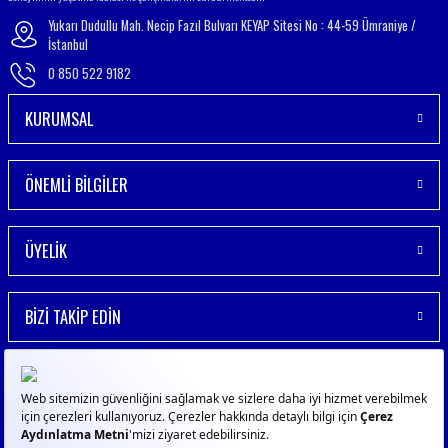
Yukarı Dudullu Mah. Necip Fazıl Bulvarı KEYAP Sitesi No : 44-59 Ümraniye /
İstanbul
0 850 522 9182
KURUMSAL
ÖNEMLİ BİLGİLER
ÜYELİK
BİZİ TAKİP EDİN