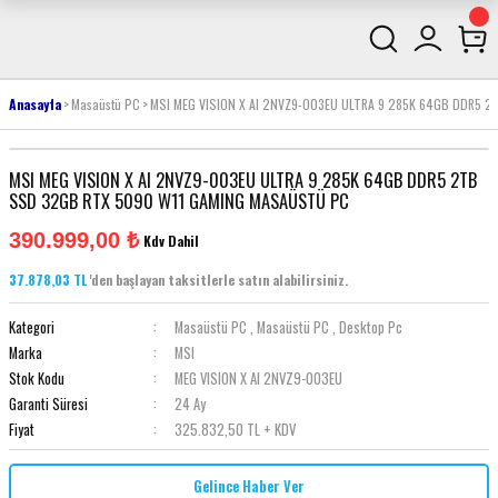
Anasayfa
Masaüstü PC
MSI MEG VISION X AI 2NVZ9-003EU ULTRA 9 285K 64GB DDR5 
MSI MEG VISION X AI 2NVZ9-003EU ULTRA 9 285K 64GB DDR5 2TB
SSD 32GB RTX 5090 W11 GAMING MASAÜSTÜ PC
390.999,00 ₺
Kdv Dahil
37.878,03 TL
'den başlayan taksitlerle satın alabilirsiniz.
Kategori
Masaüstü PC
,
Masaüstü PC
,
Desktop Pc
Marka
MSI
Stok Kodu
MEG VISION X AI 2NVZ9-003EU
Garanti Süresi
24 Ay
Fiyat
325.832,50 TL + KDV
Gelince Haber Ver