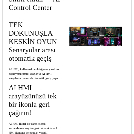
Control Center
TEK
DOKUNUŞLA
KESKİN OYUN
Senaryolar arası
otomatik geçiş
AI HMI, kullanmakta olduğunuz yazılımı
algılayarak pratik araçlar ve AI HMI
arkaplanları arasında otomatik geçiş yapar.
AI HMI
arayüzünüzü tek
bir ikonla geri
çağırın!
AI HMI ikinci bir ekran olarak
kullanılırken arayüze geri dönmek için AI
HMI ikonuna dokunmak yeterli!