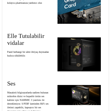
kolayca çıkartmanıza yardımcı olur.
Elle Tutulabilir
vidalar
Panel herhangi bir alete ihtiyaç duymadan
hızlıca sökülebilir.
Ses
Masaüstü bilgisayarlarda nadiren bulunan
mikrofon dizisi ve hoparlör üstün ses
kalitesi için NAHIMIC 3 yazılımı ile
destekleniyor. S/PDIF üzerinden HiFi ses
iletimi yapabilir, kapsayıcı bir ses