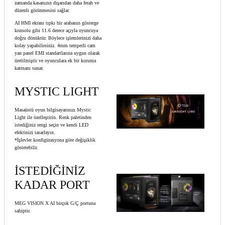
zamanda kasanızın dışarıdan daha ferah ve
düzenli görünmesini sağlar.
AI HMI ekranı tıpkı bir arabanın gösterge
konsolu gibi 11.6 derece açıyla oyuncuya
doğru dönüktür. Böylece işlemlerinizi daha
kolay yapabilirsiniz. 4mm temperli cam
yan panel EMI standartlarına uygun olarak
üretilmiştir ve oyunculara ek bir koruma
katmanı sunar.
MYSTIC LIGHT
Masaüstü oyun bilgisayarınızı Mystic
Light ile özelleştirin. Renk paletinden
istediğiniz rengi seçin ve kendi LED
efektinizi tasarlayın.
*İşlevler konfigürasyona göre değişiklik
gösterebilir.
İSTEDİĞİNİZ
KADAR PORT
MEG VISION X AI birçok G/Ç portuna
sahiptir.