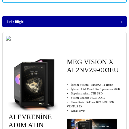
Ürün Bilgisi
MEG VISION X
AI 2NVZ9-003EU
İşletim Sistemi: Windows 11 Home
İşlemci: Intel Core Ultra 9 processor 285K
Depolama Alanı: 2TB SSD
Sistem Belleği: 64GB DDR5
Ekran Kartı: GeForce RTX 5090 32G
VENTUS 3X
Renk: Siyah
AI EVRENİNE
ADIM ATIN