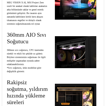
MEG VISION X AI, MSI Project Zero
sınıfı bir anakart olarak kabloları anakartın
arka bölümünde saklar ve genel estetik
görünümü geliştirir. Bu tasarım aynı
zamanda kabloların kritik hava akışını
tıkamasını engeller ve dolaylı olarak
sistemin soğutulmasında rol oynar.
360mm AIO Sıvı
Soğutucu
360mm sıvı soğutucu, CPU üzerinden
sürekli ve etkili bir şekilde ısı giderir.
Böylece sisteminizin soğutması ile ilgili
endişeler yaşamadan oyunda zafere
odaklanabilirsiniz.
*Sıvı soğutucu, ürün modeline göre
değişiklik gösterir.
Rakipsiz
soğutma, yıldırım
hızında yükleme
süreleri