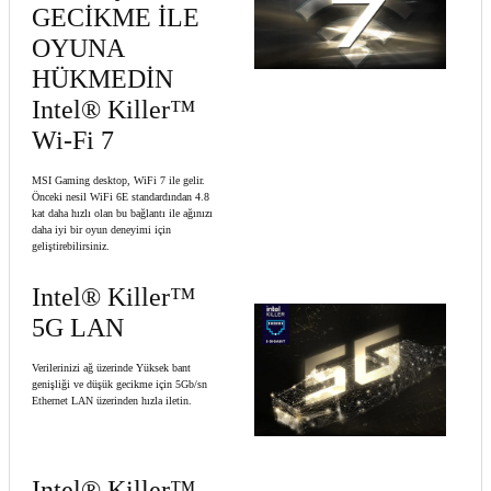
GECİKME İLE
OYUNA
HÜKMEDİN
Intel® Killer™
Wi-Fi 7
MSI Gaming desktop, WiFi 7 ile gelir.
Önceki nesil WiFi 6E standardından 4.8
kat daha hızlı olan bu bağlantı ile ağınızı
daha iyi bir oyun deneyimi için
geliştirebilirsiniz.
Intel® Killer™
5G LAN
Verilerinizi ağ üzerinde Yüksek bant
genişliği ve düşük gecikme için 5Gb/sn
Ethernet LAN üzerinden hızla iletin.
Intel® Killer™