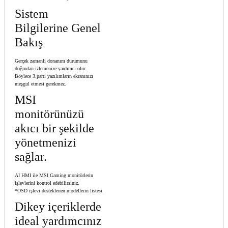
Sistem
Bilgilerine Genel
Bakış
Gerçek zamanlı donanım durumunu
doğrudan izlemenize yardımcı olur.
Böylece 3.parti yazılımların ekranınızı
meşgul etmesi gerekmez.
MSI
monitörünüzü
akıcı bir şekilde
yönetmenizi
sağlar.
AI HMI ile MSI Gaming monitörlerin
işlevlerini kontrol edebilirsiniz.
*OSD işlevi desteklenen modellerin listesi
Dikey içeriklerde
ideal yardımcınız