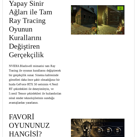
Yapay Sinir
Ağları ile Tam
Ray Tracing
Oyunun
Kurallarını
Değiştiren
Gerçekçilik
NVIDIA Blackwell mimarisi tam Ray
Tracing ile oyunun kurallarını değiştirecek
bir gerçekçilik sunar. Sinema kalitesinde
görselleri daha önce şahit olmadığınız bir
hızda GeForce RTX 50 serisinin 4.Nesil
RT çekirdekleri ile deneyimleyin, ve
5.nesil Tensor çekirdekleri ile hızlandırılan
nöral render teknolojilerinin sunduğu
avantajlardan yararlanın.
FAVORİ
OYUNUNUZ
HANGİSİ?