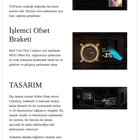
SSD'nizin sıcaklığı doğrudan fan hızını
kontrol eder. Böylece zirve performans için
hızlı soğutma gerçekleşir.
İşlemci Ofset
Braketi
Intel Core Ultra 2 işlemci için tasarlanan
MSI's Offset Kit, soğuyucuyu işlemcinin
en sıcak noktasına hizalayarak üstün bir ısı
giderimi ve gelişmiş performans sunar.
TASARIM
Dış tasarım mimari dilden ilham alıyor.
Uzatılmış, kademeli ve katmanlı keskin
hatlar dinamik bir his uyandırarak buluta
ve AI teknolojisine bağlantıyı simgeler. Bu
tasarım insanlı ve teknolojinin mükemmel
bir uyumla, her ikisinin de ruhunu
taşıyarak bir arada olabileceğine dair
anlayışımızı yansıtıyor.
Anakartın arkadan bağlantılı tasarımı aynı