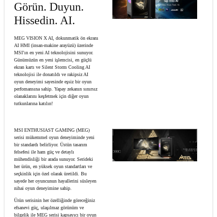
Görün. Duyun.
Hissedin. AI.
MEG VISION X AI, dokunmatik ön ekranı
AI HMI (insan-makine arayüzü) üzerinde
MSI’ın en yeni AI teknolojisini sunuyor.
Günümüzün en yeni işlemcisi, en güçlü
ekran kartı ve Silent Storm Cooling AI
teknolojisi ile donatıldı ve rakipsiz AI
oyun deneyimi sayesinde eşsiz bir oyun
perfomansına sahip. Yapay zekanın sınırsız
olanaklarını keşfetmek için diğer oyun
tutkunlarına katılın!
MSI ENTHUSIAST GAMING (MEG)
serisi mükemmel oyun deneyiminde yeni
bir standardı belirliyor. Üstün tasarım
felsefesi ile ham güç ve detaylı
mühendisliği bir arada sunuyor. Serideki
her ürün, en yüksek oyun standartları ve
seçkinlik için özel olarak üretildi. Bu
sayede her oyuncunun hayallerini süsleyen
nihai oyun deneyimine sahip.
Ürün serisinin her özelliğinde göreceğiniz
efsanevi güç, ulaşılmaz görünüm ve
bilgelik ile MEG serisi kapsayıcı bir oyun