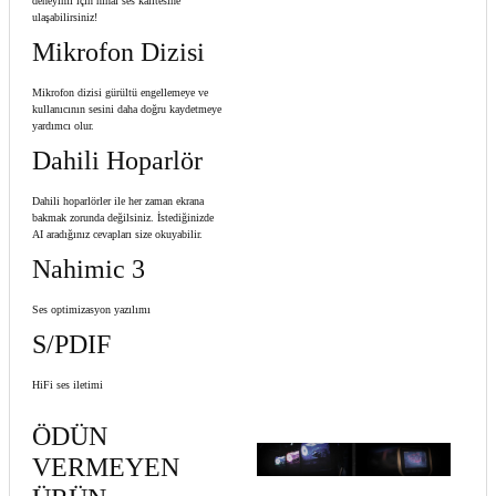
deneyimi için nihai ses kalitesine
ulaşabilirsiniz!
Mikrofon Dizisi
Mikrofon dizisi gürültü engellemeye ve
kullanıcının sesini daha doğru kaydetmeye
yardımcı olur.
Dahili Hoparlör
Dahili hoparlörler ile her zaman ekrana
bakmak zorunda değilsiniz. İstediğinizde
AI aradığınız cevapları size okuyabilir.
Nahimic 3
Ses optimizasyon yazılımı
S/PDIF
HiFi ses iletimi
ÖDÜN
VERMEYEN