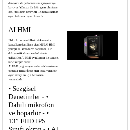
deneyimi ile performansını açıkça ortaya
koyuyor. Yalnızca bir ürün gamı olmaktan
öte, lüks oyun deneyimi ile dünya çapında
oyun tutkunları için ilk tercih.
AI HMI
Elektrikli otomobillerin dokunmatik
konsollarından ilham alan MSI AI HMI,
yerleşik mikrofonu ve hoparlörü, 13”
dokunmatik ekranı ve özel olarak
geliştirilen AI HMI uygulaması ile sezgisel
bir etkileşim sunar.
AI HMI, yoğun oyun anlarında konstantre
olmanız gerektiğinde hızlı tepki veren bir
oyun deneyimi için her zaman
yanınızdadır!
• Sezgisel
Denetimler - •
Dahili mikrofon
ve hoparlör - •
13” FHD IPS
Sınıfı ekran - • AI