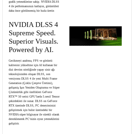
grafik yeteneklerine sahip. NVIDIA DLSS
4 ile performansınızı katlayın, görüntüleri
daha önce görülmemiş bir hızla üretin
NVIDIA DLSS 4
Supreme Speed.
Superior Visuals.
Powered by AI.
Gecikmeyi azaltma, FPS ve görüntü
kalitesini yükseltme için AI kullanan bir
dizi devrim niteliğinde yapay sinir ağı
teknolojisinden oluşan DLSS, son
versiyonu DLSS 4 ile yeni Multi Frame
Generation (Çoklu Çerçeve Üretimi),
gelişmiş Işın Yeniden Oluşturma ve Süper
Çözünürlük gibi özellikleri GeForce
RTX™ 50 serisi GPU’larda 5.nesil Tensor
çekirdekleri ile sunar. DLSS on GeForce
RTX üzerinde DLSS, PC deneyiminizi
geliştirmek için bulut üzerindeki bir
NVIDIA süper bilgisayar ile sürekli olarak
desteklenerek PC’nizin oyun yeteneklerini
geliştirir.