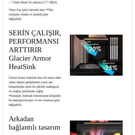
- • Silent Mode ile yalnızca 17.7 dB(A)
*Zero Fan işlevi devrede iken **Test
sonuçları ortama ve ayarlara göre
değişebilir.
SERİN ÇALIŞIR,
PERFORMANSI
ARTTIRIR
Glacier Armor
HeatSink
Glacier Armor heatsink hava ile temas eden
yüzey alanını genişleterek ısının ana
bileşenlerden etkin bir şekilde uzaklaştırır
ve sıradışı performans sağlar.
*Sonuçlar, heatsink bulunmayan bileşenler
ile karşılaştırılmıştır ve test ortamına göre
değişebilir.
Arkadan
bağlantılı tasarım