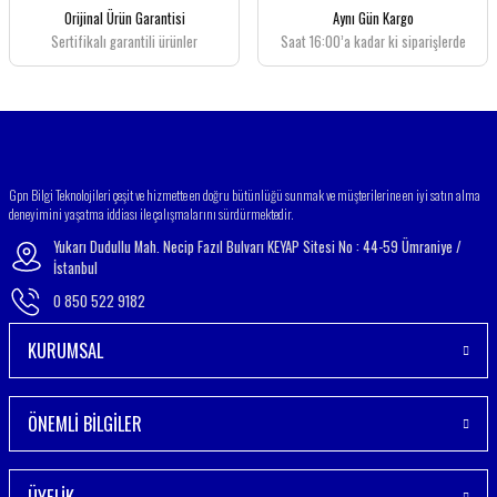
Ürün fiyatı diğer sitelerden daha pahalı.
Orijinal Ürün Garantisi
Aynı Gün Kargo
Bu ürüne benzer farklı alternatifler olmalı.
Sertifikalı garantili ürünler
Saat 16:00’a kadar ki siparişlerde
Gönder
Gpn Bilgi Teknolojileri çeşit ve hizmette en doğru bütünlüğü sunmak ve müşterilerine en iyi satın alma
deneyimini yaşatma iddiası ile çalışmalarını sürdürmektedir.
Yukarı Dudullu Mah. Necip Fazıl Bulvarı KEYAP Sitesi No : 44-59 Ümraniye /
İstanbul
0 850 522 9182
KURUMSAL
ÖNEMLİ BİLGİLER
ÜYELİK