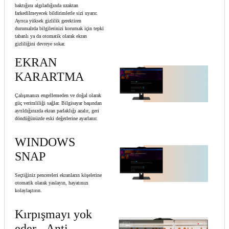
baktığını algıladığında uzaktan
farkedilmeyecek bildirimlerle sizi uyarır.
Ayrıca yüksek gizlilik gerektiren
durumalrda bilgilerinizi korumak için tepki
tabanlı ya da otomatik olarak ekran
gizliliğini devreye sokar.
EKRAN
KARARTMA
Çalışmanızı engellemeden ve doğal olarak
güç verimliliği sağlar. Bilgisayar başından
ayrıldığınızda ekran parlaklığı azalır, geri
döndüğünüzde eski değerlerine ayarlanır.
WINDOWS
SNAP
Seçtiğiniz pencereleri ekranların köşelerine
otomatik olarak yaslayın, hayatınızı
kolaylaştırın.
Kırpışmayı yok
eder - Anti-