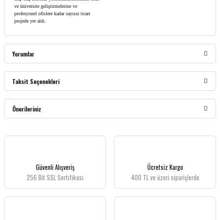
ve üniversite geliştirmelerine ve
profesyonel ofislere kadar sayısız ticari
projede yer aldı.
Yorumlar
Taksit Seçenekleri
Bu ürüne ilk yorumu siz yapın!
Önerileriniz
Yorum Yaz
Bu ürünün fiyat bilgisi, resim, ürün açıklamalarında ve diğer konularda yetersiz
gördüğünüz noktaları öneri formunu kullanarak tarafımıza iletebilirsiniz.
Görüş ve önerileriniz için teşekkür ederiz.
Güvenli Alışveriş
Ücretsiz Kargo
256 Bit SSL Sertifikası
400 TL ve üzeri siparişlerde
Ürün resmi kalitesiz, bozuk veya görüntülenemiyor.
Ürün açıklamasında eksik bilgiler bulunuyor.
Ürün bilgilerinde hatalar bulunuyor.