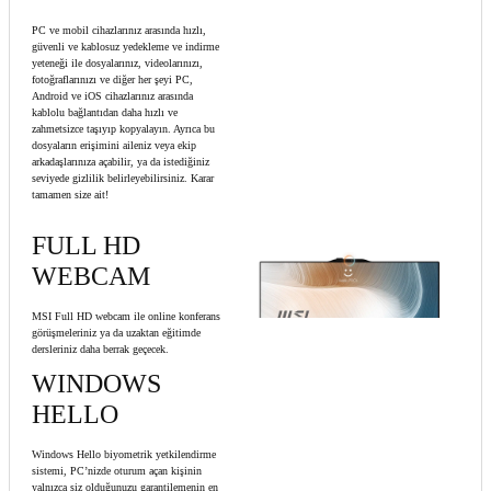
PC ve mobil cihazlarınız arasında hızlı,
güvenli ve kablosuz yedekleme ve indirme
yeteneği ile dosyalarınız, videolarınızı,
fotoğraflarınızı ve diğer her şeyi PC,
Android ve iOS cihazlarınız arasında
kablolu bağlantıdan daha hızlı ve
zahmetsizce taşıyıp kopyalayın. Ayrıca bu
dosyaların erişimini aileniz veya ekip
arkadaşlarınıza açabilir, ya da istediğiniz
seviyede gizlilik belirleyebilirsiniz. Karar
tamamen size ait!
FULL HD
WEBCAM
MSI Full HD webcam ile online konferans
görüşmeleriniz ya da uzaktan eğitimde
dersleriniz daha berrak geçecek.
WINDOWS
HELLO
Windows Hello biyometrik yetkilendirme
sistemi, PC’nizde oturum açan kişinin
yalnızca siz olduğunuzu garantilemenin en