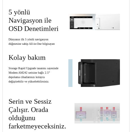
5 yönlü
Navigasyon ile
OSD Denetimleri
Dünyanın ilk 5 yönlü navigasyon
düğmesine sahip All-in-One bilgisayarı
Kolay bakım
Storage Rapid Upgrade tasarımı sayesinde
Modern AM242 serisine bağlı 2.5”
depolama cihazlarınızı kolayca
değiştirebilir ve yükseltebilirsiniz.
Serin ve Sessiz
Çalışır. Orada
olduğunu
farketmeyeceksiniz.