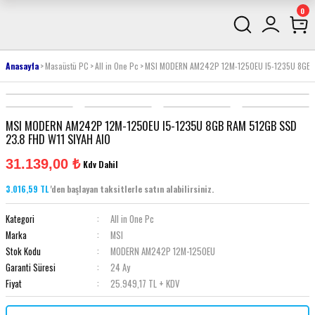
0
Anasayfa
Masaüstü PC
All in One Pc
MSI MODERN AM242P 12M-1250EU I5-1235U 8GB R
MSI MODERN AM242P 12M-1250EU I5-1235U 8GB RAM 512GB SSD
23.8 FHD W11 SIYAH AIO
31.139,00 ₺
Kdv Dahil
3.016,59 TL
'den başlayan taksitlerle satın alabilirsiniz.
Kategori
All in One Pc
Marka
MSI
Stok Kodu
MODERN AM242P 12M-1250EU
Garanti Süresi
24 Ay
Fiyat
25.949,17 TL + KDV