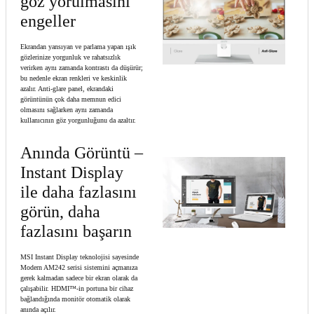
göz yorulmasını
engeller
Ekrandan yansıyan ve parlama yapan ışık
gözlerinize yorgunluk ve rahatsızlık
verirken aynı zamanda kontrastı da düşürür;
bu nedenle ekran renkleri ve keskinlik
azalır. Anti-glare panel, ekrandaki
görüntünün çok daha memnun edici
olmasını sağlarken aynı zamanda
kullanıcının göz yorgunluğunu da azaltır.
Anında Görüntü –
Instant Display
ile daha fazlasını
görün, daha
fazlasını başarın
MSI Instant Display teknolojisi sayesinde
Modern AM242 serisi sistemini açmanıza
gerek kalmadan sadece bir ekran olarak da
çalışabilir. HDMI™-in portuna bir cihaz
bağlandığında monitör otomatik olarak
anında açılır.