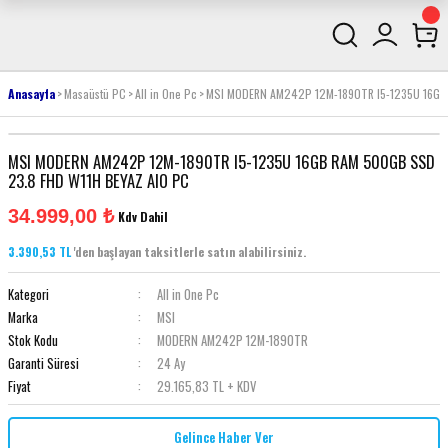
Anasayfa
Masaüstü PC
All in One Pc
MSI MODERN AM242P 12M-1890TR I5-1235U 16GB 
MSI MODERN AM242P 12M-1890TR I5-1235U 16GB RAM 500GB SSD
23.8 FHD W11H BEYAZ AIO PC
34.999,00 ₺
Kdv Dahil
3.390,53 TL
'den başlayan taksitlerle satın alabilirsiniz.
Kategori
All in One Pc
Marka
MSI
Stok Kodu
MODERN AM242P 12M-1890TR
Garanti Süresi
24 Ay
Fiyat
29.165,83 TL + KDV
Gelince Haber Ver