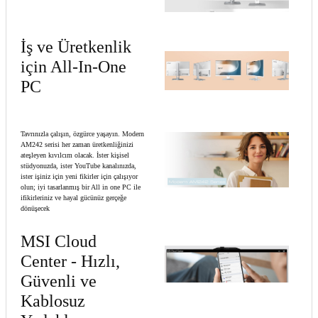
İş ve Üretkenlik
için All-In-One
PC
Tavrınızla çalışın, özgürce yaşayın. Modern
AM242 serisi her zaman üretkenliğinizi
ateşleyen kıvılcım olacak. İster kişisel
stüdyonuzda, ister YouTube kanalınızda,
ister işiniz için yeni fikirler için çalışıyor
olun; iyi tasarlanmış bir All in one PC ile
ifikirleriniz ve hayal gücünüz gerçeğe
dönüşecek
MSI Cloud
Center - Hızlı,
Güvenli ve
Kablosuz