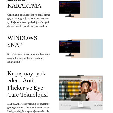
KARARTMA
Çalışmanızı engellemeden ve doğal olarak
güç verimliliği sağlar. Bilgisayar başından
ayrıldığınızda ekran parlaklığı azalır, geri
döndüğünüzde eski değerlerine ayarlanır.
WINDOWS
SNAP
Seçtiğiniz pencereleri ekranların köşelerine
otomatik olarak yaslayın, hayatınızı
kolaylaştırın.
Kırpışmayı yok
eder - Anti-
Flicker ve Eye-
Care Teknolojisi
MSI’ın Anti-Flicker teknolojisi sayesinde
gözle görülmeyen fakat uzun süreler maruz
kaldığınızda göz yorgunluğuna neden olan