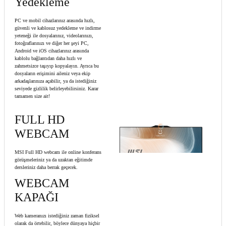
Yedekleme
PC ve mobil cihazlarınız arasında hızlı,
güvenli ve kablosuz yedekleme ve indirme
yeteneği ile dosyalarınız, videolarınızı,
fotoğraflarınızı ve diğer her şeyi PC,
Android ve iOS cihazlarınız arasında
kablolu bağlantıdan daha hızlı ve
zahmetsizce taşıyıp kopyalayın. Ayrıca bu
dosyaların erişimini aileniz veya ekip
arkadaşlarınıza açabilir, ya da istediğiniz
seviyede gizlilik belirleyebilirsiniz. Karar
tamamen size ait!
FULL HD
WEBCAM
MSI Full HD webcam ile online konferans
görüşmeleriniz ya da uzaktan eğitimde
dersleriniz daha berrak geçecek.
WEBCAM
KAPAĞI
Web kameranızı istediğiniz zaman fiziksel
olarak da örtebilir, böylece dünyaya hiçbir