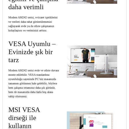
daha verimli
Modern AM242 serisi, e-ticaret içeriklerini
ve verileri daha rahat görüntülemenizi
sağlayarak evde ya da ofiste çalışmanızı
kolaylaştırır ve veriminizi arttırır.
VESA Uyumlu –
Evinizde şık bir
tarz
Modern AM242 serisi evde ve ofiste duvara
monte edilebilir. VESA standardına
uyumluluğu sayesinde PC’niz masanızda
tamamen görünmez hale gelebilir; böylece
hem çalışma ortamınız daha şık görünür,
hem de masanızda daha fazla boş alana
sahip olursunuz.
MSI VESA
dirseği ile
kullanın