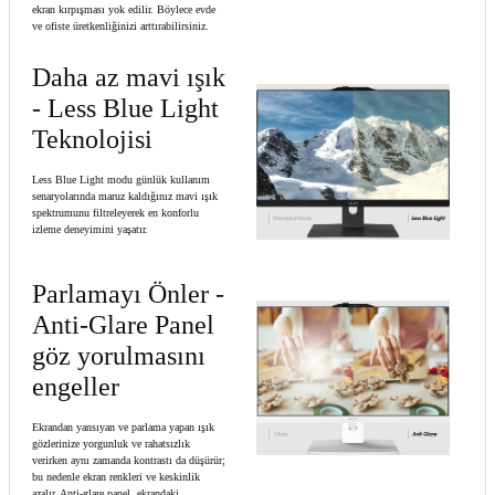
ekran kırpışması yok edilir. Böylece evde
ve ofiste üretkenliğinizi arttırabilirsiniz.
Daha az mavi ışık
- Less Blue Light
Teknolojisi
Less Blue Light modu günlük kullanım
senaryolarında maruz kaldığınız mavi ışık
spektrumunu filtreleyerek en konforlu
izleme deneyimini yaşatır.
Parlamayı Önler -
Anti-Glare Panel
göz yorulmasını
engeller
Ekrandan yansıyan ve parlama yapan ışık
gözlerinize yorgunluk ve rahatsızlık
verirken aynı zamanda kontrastı da düşürür;
bu nedenle ekran renkleri ve keskinlik
azalır. Anti-glare panel, ekrandaki