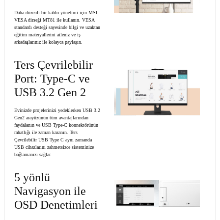
Daha düzenli bir kablo yönetimi için MSI
VESA dirseği MT81 ile kullanın. VESA
standardı desteği sayesinde bilgi ve uzaktan
eğitim materyallerini aileniz ve iş
arkadaşlarınız ile kolayca paylaşın.
Ters Çevrilebilir
Port: Type-C ve
USB 3.2 Gen 2
Evinizde projelerinizi yedeklerken USB 3.2
Gen2 arayüzünün tüm avantajlarından
faydalanın ve USB Type-C konnektörünün
rahatlığı ile zaman kazanın. Ters
Çevrilebilir USB Type C aynı zamanda
USB cihazlarını zahmetsizce sisteminize
bağlamanızı sağlar.
5 yönlü
Navigasyon ile
OSD Denetimleri