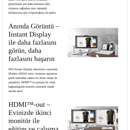
görüntünün çok daha memnun edici
olmasını sağlarken aynı zamanda
kullanıcının göz yorgunluğunu da azaltır.
Anında Görüntü –
Instant Display
ile daha fazlasını
görün, daha
fazlasını başarın
MSI Instant Display teknolojisi sayesinde
Modern AM242 serisi sistemini açmanıza
gerek kalmadan sadece bir ekran olarak da
çalışabilir. HDMI™-in portuna bir cihaz
bağlandığında monitör otomatik olarak
anında açılır.
HDMI™-out –
Evinizde ikinci
monitör ile
eğitim ve çalışma