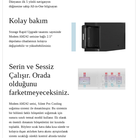
Dünyanın ilk 5 yönlü navigasyon
düğmesine sahip All-in-One bilgisayarı
Kolay bakım
Storage Rapid Upgrade tasarımı sayesinde
Modern AM242 serisine bağlı 2.5”
depolama cihazlarınızı kolayca
değiştirebilir ve yükseltebilirsiniz.
Serin ve Sessiz
Çalışır. Orada
olduğunu
farketmeyeceksiniz.
Modern AM242 serisi, Silent Pro Cooling
soğutma sistemi ile donatılmıştır. Bu sistemin
bir bölümü farklı bileşenleri soğutmak için
sunucu sınıfı termal modül kullanır. Ek olarak
en önemli donanım bileşenlerini üst kısımda
topladık. Böylece sıcak hava daha kısa sürede ve
kolayca dışarı atılırken hava akımı ayrıştırılarak
sistem sıcaklığı sürekli kontrol altında tutulur