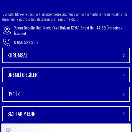
Gönder
Gpn Bilgi Teknolojileri çeşit ve hizmette en doğru bütünlüğü sunmak ve müşterilerine en iyi satın alma
deneyimini yaşatma iddiası ile çalışmalarını sürdürmektedir.
Yukarı Dudullu Mah. Necip Fazıl Bulvarı KEYAP Sitesi No : 44-59 Ümraniye /
İstanbul
0 850 522 9182
KURUMSAL
ÖNEMLİ BİLGİLER
ÜYELİK
BİZİ TAKİP EDİN