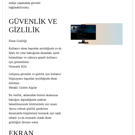
endişe yaşamadan güvenle
bağlanabilirsiniz.
GÜVENLİK VE
GİZLİLİK
Ekran Gizliliği
Kullanıcı ekran başından ayrıldığında ya da
farklı bir yöne baktığında ekrandaki içerik
bulanıklaşır ve yalnızca geçerli kullanıcı
için görüntülenir.
Otomatik Kilit
Gelişmiş güvenlik ve gizlilik için kullanıcı
bilgisayarın başından ayrıldığında ekran
kilitlenir.
Meraklı Gözleri Algılar
Bu özellik, arkanızdan birinin ekranınıza
baktığını algıladığında uzaktan
farkedilmeyecek bildirimlerle sizi uyarır.
Ayrıca yüksek gizlilik gerektiren
durumalrda bilgilerinizi korumak için tepki
tabanlı ya da otomatik olarak ekran
gizliliğini devreye sokar.
EKRAN