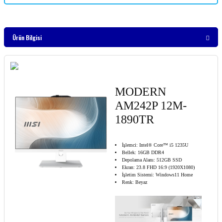
Ürün Bilgisi
MODERN
AM242P 12M-
1890TR
İşlemci: Intel® Core™ i5 1235U
Bellek: 16GB DDR4
Depolama Alanı: 512GB SSD
Ekran: 23.8 FHD 16:9 (1920X1080)
İşletim Sistemi: Windows11 Home
Renk: Beyaz