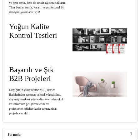
ve hem serin, hem de sessiz çalışma sağlanır.
Tüm bunlar sessiz, kararlı ve profestonel bir
deneyim yaşamanız için!
Yoğun Kalite
Kontrol Testleri
Başarılı ve Şık
B2B Projeleri
Geçtiğimiz yıllar içinde MSI, devlet
ihalelerinden restoran ve otel yönetimine,
alışveriş merkezi yönlendirmelerinden okul
ve üniversite geliştirmelerine ve
profesyonel ofislere kadar sayısız ticari
projede yer aldı.
Yorumlar