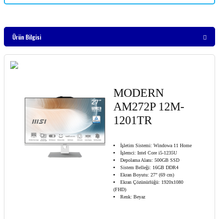
Ürün Bilgisi
MODERN
AM272P 12M-
1201TR
İşletim Sistemi: Windowa 11 Home
İşlemci: Intel Core i5-1235U
Depolama Alanı: 500GB SSD
Sistem Belleği: 16GB DDR4
Ekran Boyutu: 27" (69 cm)
Ekran Çözünürlüğü: 1920x1080
(FHD)
Renk: Beyaz