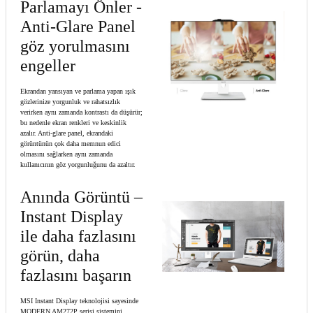
Parlamayı Önler -
Anti-Glare Panel
göz yorulmasını
engeller
Ekrandan yansıyan ve parlama yapan ışık
gözlerinize yorgunluk ve rahatsızlık
verirken aynı zamanda kontrastı da düşürür;
bu nedenle ekran renkleri ve keskinlik
azalır. Anti-glare panel, ekrandaki
görüntünün çok daha memnun edici
olmasını sağlarken aynı zamanda
kullanıcının göz yorgunluğunu da azaltır.
Anında Görüntü –
Instant Display
ile daha fazlasını
görün, daha
fazlasını başarın
MSI Instant Display teknolojisi sayesinde
MODERN AM272P serisi sistemini