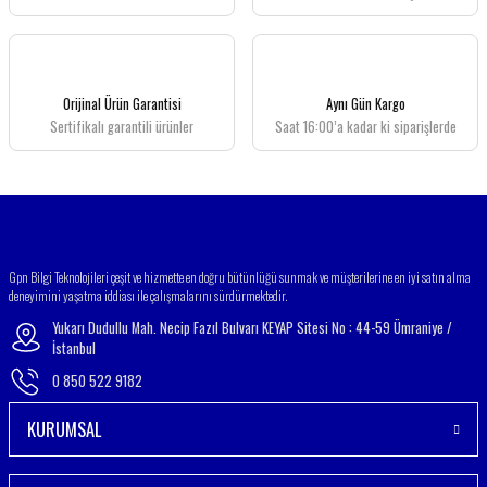
Ürün açıklamasında eksik bilgiler bulunuyor.
Ürün bilgilerinde hatalar bulunuyor.
Ürün fiyatı diğer sitelerden daha pahalı.
Orijinal Ürün Garantisi
Aynı Gün Kargo
Bu ürüne benzer farklı alternatifler olmalı.
Sertifikalı garantili ürünler
Saat 16:00’a kadar ki siparişlerde
Gönder
Gpn Bilgi Teknolojileri çeşit ve hizmette en doğru bütünlüğü sunmak ve müşterilerine en iyi satın alma
deneyimini yaşatma iddiası ile çalışmalarını sürdürmektedir.
Yukarı Dudullu Mah. Necip Fazıl Bulvarı KEYAP Sitesi No : 44-59 Ümraniye /
İstanbul
0 850 522 9182
KURUMSAL