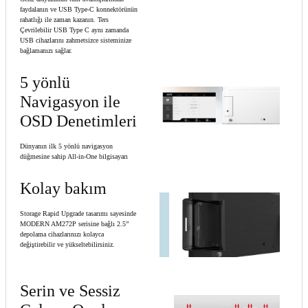
faydalanın ve USB Type-C konnektörünün
rahatlığı ile zaman kazanın. Ters
Çevrilebilir USB Type C aynı zamanda
USB cihazlarını zahmetsizce sisteminize
bağlamanızı sağlar.
5 yönlü
Navigasyon ile
OSD Denetimleri
Dünyanın ilk 5 yönlü navigasyon
düğmesine sahip All-in-One bilgisayarı
Kolay bakım
Storage Rapid Upgrade tasarımı sayesinde
MODERN AM272P serisine bağlı 2.5”
depolama cihazlarınızı kolayca
değiştirebilir ve yükseltebilirsiniz.
Serin ve Sessiz