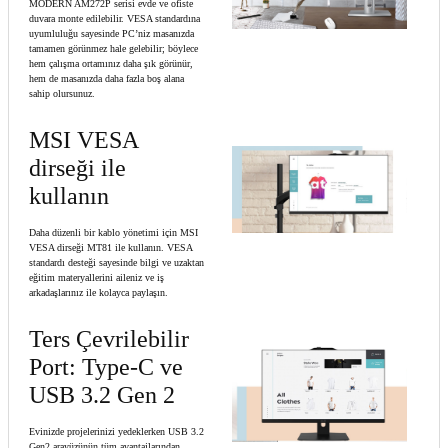
MODERN AM272P serisi evde ve ofiste
duvara monte edilebilir. VESA standardına
uyumluluğu sayesinde PC’niz masanızda
tamamen görünmez hale gelebilir; böylece
hem çalışma ortamınız daha şık görünür,
hem de masanızda daha fazla boş alana
sahip olursunuz.
MSI VESA
dirseği ile
kullanın
Daha düzenli bir kablo yönetimi için MSI
VESA dirseği MT81 ile kullanın. VESA
standardı desteği sayesinde bilgi ve uzaktan
eğitim materyallerini aileniz ve iş
arkadaşlarınız ile kolayca paylaşın.
Ters Çevrilebilir
Port: Type-C ve
USB 3.2 Gen 2
Evinizde projelerinizi yedeklerken USB 3.2
Gen2 arayüzünün tüm avantajlarından