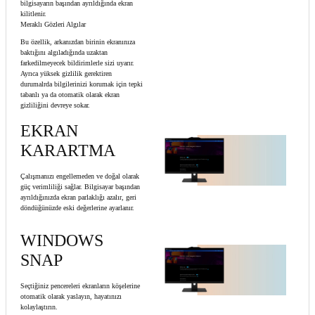
bilgisayarın başından ayrıldığında ekran
kilitlenir.
Meraklı Gözleri Algılar
Bu özellik, arkanızdan birinin ekranınıza
baktığını algıladığında uzaktan
farkedilmeyecek bildirimlerle sizi uyarır.
Ayrıca yüksek gizlilik gerektiren
durumalrda bilgilerinizi korumak için tepki
tabanlı ya da otomatik olarak ekran
gizliliğini devreye sokar.
EKRAN
KARARTMA
Çalışmanızı engellemeden ve doğal olarak
güç verimliliği sağlar. Bilgisayar başından
ayrıldığınızda ekran parlaklığı azalır, geri
döndüğünüzde eski değerlerine ayarlanır.
WINDOWS
SNAP
Seçtiğiniz pencereleri ekranların köşelerine
otomatik olarak yaslayın, hayatınızı
kolaylaştırın.