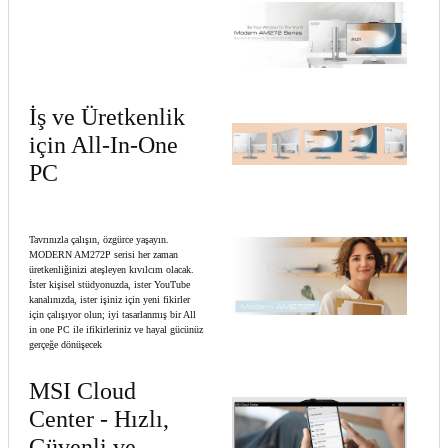
İş ve Üretkenlik
için All-In-One
PC
Tavrınızla çalışın, özgürce yaşayın.
MODERN AM272P serisi her zaman
üretkenliğinizi ateşleyen kıvılcım olacak.
İster kişisel stüdyonuzda, ister YouTube
kanalınızda, ister işiniz için yeni fikirler
için çalışıyor olun; iyi tasarlanmış bir All
in one PC ile ifikirleriniz ve hayal gücünüz
gerçeğe dönüşecek
MSI Cloud
Center - Hızlı,
Güvenli ve