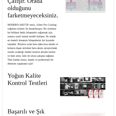
Çalışır. Orada
olduğunu
farketmeyeceksiniz.
MODERN AM272P serisi, Silent Pro Cooling
soğutma sistemi ile donatılmıştır. Bu sistemin
bir bölümü farklı bileşenleri soğutmak için
sunucu sınıfı termal modül kullanır. Ek olarak
en önemli donanım bileşenlerini üst kısımda
topladık. Böylece sıcak hava daha kısa sürede ve
kolayca dışarı atılırken hava akımı ayrıştırılarak
sistem sıcaklığı sürekli kontrol altında tutulur
ve hem serin, hem de sessiz çalışma sağlanır.
Tüm bunlar sessiz, kararlı ve profestonel bir
deneyim yaşamanız için!
Yoğun Kalite
Kontrol Testleri
Başarılı ve Şık