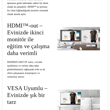
açmanıza gerek kalmadan sadece bir ekran
olarak da çalışabilir. HDMI™-in portuna
bir cihaz bağlandığında monitör otomatik
olarak anında açılır.
HDMI™-out –
Evinizde ikinci
monitör ile
eğitim ve çalışma
daha verimli
MODERN AM272P serisi, e-ticaret
içeriklerini ve verileri daha rahat
görüntülemenizi sağlayarak evde ya da
ofiste çalışmanızı kolaylaştırır ve
veriminizi arttırır.
VESA Uyumlu –
Evinizde şık bir
tarz