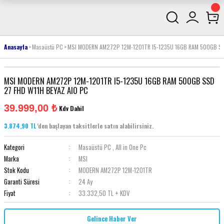
Anasayfa
Masaüstü PC
MSI MODERN AM272P 12M-1201TR I5-1235U 16GB RAM 500GB SS
MSI MODERN AM272P 12M-1201TR I5-1235U 16GB RAM 500GB SSD
27 FHD W11H BEYAZ AIO PC
39.999,00 ₺
Kdv Dahil
3.874,90 TL
'den başlayan taksitlerle satın alabilirsiniz.
Kategori
Masaüstü PC
,
All in One Pc
Marka
MSI
Stok Kodu
MODERN AM272P 12M-1201TR
Garanti Süresi
24 Ay
Fiyat
33.332,50 TL + KDV
Gelince Haber Ver