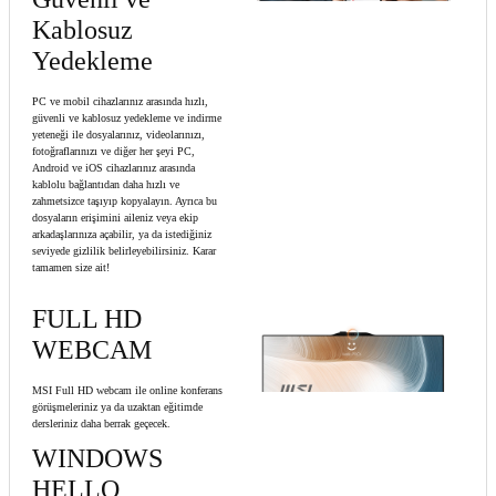
Kablosuz
Yedekleme
PC ve mobil cihazlarınız arasında hızlı,
güvenli ve kablosuz yedekleme ve indirme
yeteneği ile dosyalarınız, videolarınızı,
fotoğraflarınızı ve diğer her şeyi PC,
Android ve iOS cihazlarınız arasında
kablolu bağlantıdan daha hızlı ve
zahmetsizce taşıyıp kopyalayın. Ayrıca bu
dosyaların erişimini aileniz veya ekip
arkadaşlarınıza açabilir, ya da istediğiniz
seviyede gizlilik belirleyebilirsiniz. Karar
tamamen size ait!
FULL HD
WEBCAM
MSI Full HD webcam ile online konferans
görüşmeleriniz ya da uzaktan eğitimde
dersleriniz daha berrak geçecek.
WINDOWS
HELLO