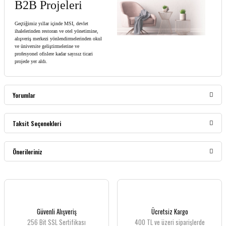
B2B Projeleri
Geçtiğimiz yıllar içinde MSI, devlet
ihalelerinden restoran ve otel yönetimine,
alışveriş merkezi yönlendirmelerinden okul
ve üniversite geliştirmelerine ve
profesyonel ofislere kadar sayısız ticari
projede yer aldı.
Yorumlar
Taksit Seçenekleri
Bu ürüne ilk yorumu siz yapın!
Önerileriniz
Yorum Yaz
Bu ürünün fiyat bilgisi, resim, ürün açıklamalarında ve diğer konularda yetersiz
gördüğünüz noktaları öneri formunu kullanarak tarafımıza iletebilirsiniz.
Görüş ve önerileriniz için teşekkür ederiz.
Güvenli Alışveriş
Ücretsiz Kargo
256 Bit SSL Sertifikası
400 TL ve üzeri siparişlerde
Ürün resmi kalitesiz, bozuk veya görüntülenemiyor.