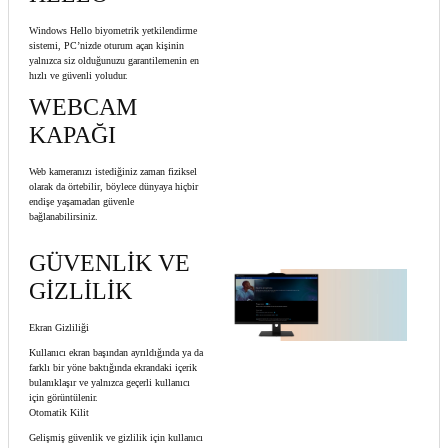
Windows Hello biyometrik yetkilendirme
sistemi, PC’nizde oturum açan kişinin
yalnızca siz olduğunuzu garantilemenin en
hızlı ve güvenli yoludur.
WEBCAM
KAPAĞI
Web kameranızı istediğiniz zaman fiziksel
olarak da örtebilir, böylece dünyaya hiçbir
endişe yaşamadan güvenle
bağlanabilirsiniz.
GÜVENLİK VE
GİZLİLİK
Ekran Gizliliği
Kullanıcı ekran başından ayrıldığında ya da
farklı bir yöne baktığında ekrandaki içerik
bulanıklaşır ve yalnızca geçerli kullanıcı
için görüntülenir.
Otomatik Kilit
Gelişmiş güvenlik ve gizlilik için kullanıcı