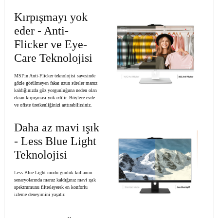
Kırpışmayı yok
eder - Anti-
Flicker ve Eye-
Care Teknolojisi
MSI’ın Anti-Flicker teknolojisi sayesinde
gözle görülmeyen fakat uzun süreler maruz
kaldığınızda göz yorgunluğuna neden olan
ekran kırpışması yok edilir. Böylece evde
ve ofiste üretkenliğinizi arttırabilirsiniz.
Daha az mavi ışık
- Less Blue Light
Teknolojisi
Less Blue Light modu günlük kullanım
senaryolarında maruz kaldığınız mavi ışık
spektrumunu filtreleyerek en konforlu
izleme deneyimini yaşatır.