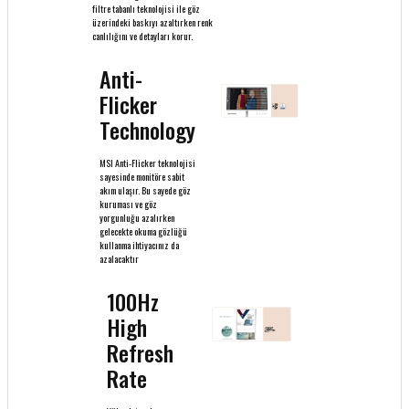
filtre tabanlı teknolojisi ile göz
üzerindeki baskıyı azaltırken renk
canlılığını ve detayları korur.
Anti-
Flicker
Technology
MSI Anti-Flicker teknolojisi
sayesinde monitöre sabit
akım ulaşır. Bu sayede göz
kuruması ve göz
yorgunluğu azalırken
gelecekte okuma gözlüğü
kullanma ihtiyacınız da
azalacaktır
100Hz
High
Refresh
Rate