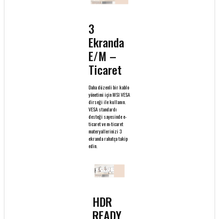
3
Ekranda
E/M –
Ticaret
Daha düzenli bir kablo
yönetimi için MSI VESA
dirseği ile kullanın.
VESA standardı
desteği sayesinde e-
ticaret ve m-ticaret
materyallerinizi 3
ekranda rahatça takip
edin.
HDR
READY