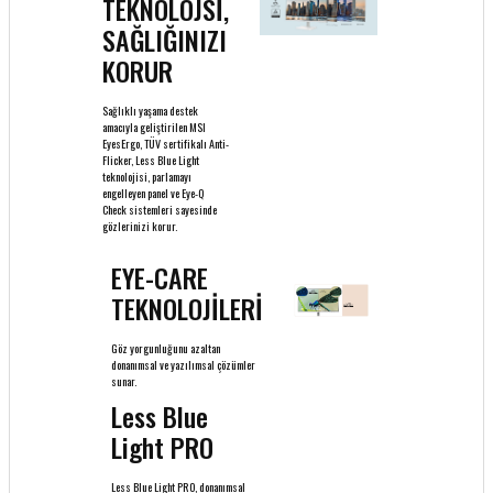
TEKNOLOJSİ,
SAĞLIĞINIZI
KORUR
Sağlıklı yaşama destek
amacıyla geliştirilen MSI
EyesErgo, TÜV sertifikalı Anti-
Flicker, Less Blue Light
teknolojisi, parlamayı
engelleyen panel ve Eye-Q
Check sistemleri sayesinde
gözlerinizi korur.
EYE-CARE
TEKNOLOJİLERİ
Göz yorgunluğunu azaltan
donanımsal ve yazılımsal çözümler
sunar.
Less Blue
Light PRO
Less Blue Light PRO, donanımsal