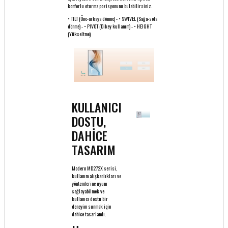
konforlu oturma pozisyonunu bulabilirsiniz.
• TILT (Öne-arkaya dönme) - • SWIVEL (Sağa-sola
dönme) - • PIVOT (Dikey kullanım) - • HEIGHT
(Yükseltme)
KULLANICI
DOSTU,
DAHİCE
TASARIM
Modern MD272X serisi,
kullanım alışkanlıkları ve
yöntemlerine uyum
sağlayabilmek ve
kullanıcı dostu bir
deneyim sunmak için
dahice tasarlandı.