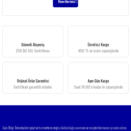
yorumu siz
Önerileriniz
yapın!
Bu ürünün
fiyat bilgisi,
Yorum Yaz
resim, ürün
açıklamalarında
ve diğer
Güvenli Alışveriş
Ücretsiz Kargo
konularda
256 Bit SSL Sertifikası
400 TL ve üzeri siparişlerde
yetersiz
gördüğünüz
noktaları
öneri
formunu
kullanarak
Orijinal Ürün Garantisi
Aynı Gün Kargo
tarafımıza
Sertifikalı garantili ürünler
Saat 16:00’a kadar ki siparişlerde
iletebilirsiniz.
Görüş ve
önerileriniz
için
teşekkür
ederiz.
Gpn Bilgi Teknolojileri çeşit ve hizmette en doğru bütünlüğü sunmak ve müşterilerine en iyi satın alma