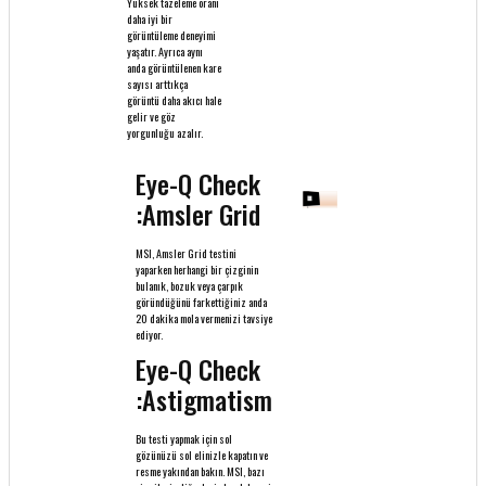
Yüksek tazeleme oranı
daha iyi bir
görüntüleme deneyimi
yaşatır. Ayrıca aynı
anda görüntülenen kare
sayısı arttıkça
görüntü daha akıcı hale
gelir ve göz
yorgunluğu azalır.
Eye-Q Check
:Amsler Grid
MSI, Amsler Grid testini
yaparken herhangi bir çizginin
bulanık, bozuk veya çarpık
göründüğünü farkettiğiniz anda
20 dakika mola vermenizi tavsiye
ediyor.
Eye-Q Check
:Astigmatism
Bu testi yapmak için sol
gözünüzü sol elinizle kapatın ve
resme yakından bakın. MSI, bazı