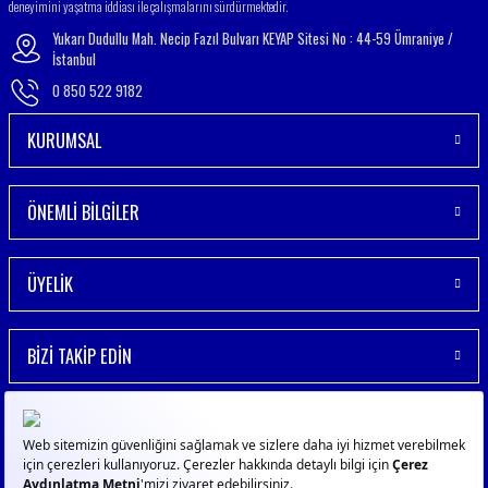
deneyimini yaşatma iddiası ile çalışmalarını sürdürmektedir.
Ürün resmi
kalitesiz, bozuk
Yukarı Dudullu Mah. Necip Fazıl Bulvarı KEYAP Sitesi No : 44-59 Ümraniye /
veya
İstanbul
görüntülenemiyor.
0 850 522 9182
Ürün
açıklamasında
KURUMSAL
eksik bilgiler
bulunuyor.
Ürün
bilgilerinde
ÖNEMLİ BİLGİLER
hatalar
bulunuyor.
Ürün
ÜYELİK
fiyatı
diğer
sitelerden
BİZİ TAKİP EDİN
daha
pahalı.
Bu ürüne
benzer
farklı
alternatifler
olmalı.