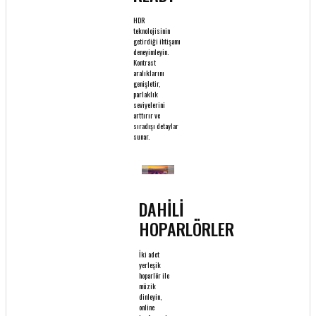
HDR
teknolojisinin
getirdiği ihtişamı
deneyimleyin.
Kontrast
aralıklarını
genişletir,
parlaklık
seviyelerini
arttırır ve
sıradışı detaylar
sunar.
DAHİLİ
HOPARLÖRLER
İki adet
yerleşik
hoparlör ile
müzik
dinleyin,
online