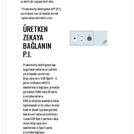
ve akıllı bir yaşama terfi edin.
* Productivity Intelligence APP (P.I.)
yazılımının son sürümünü destek
sayfasından indirebilirsiniz
ÜRETKEN
ZEKAYA
BAĞLANIN
P.I.
Productivity Intelligence App
uygulamasından en iyi şekilde
yararlanmak için birinci
bilgisayarınızı USB Type B ~ A
portu ile Modern MD272
monitörünüze bağlayın, ardından
görüntüyü HDMI veya DP portu
üzerinden aktarın.
KVM özelliğinin avantajlarından
faydalanmak ve iki cihazı birden
kontrol etmek için hem görüntü
hem de veri aktarım özellikleri
sunan USB Type-C portuna sahip
ikinci bilgisayarınızı
monitörünüze Type-C portu
üzerinden bağlayın.