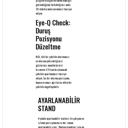
çizgilerin diğerlerinden daha gri
göründüğünü farkettiğiniz anda
20 dakika mola vermenizi tavsiye
ediyor.
Eye-Q Check:
Duruş
Pozisyonu
Düzeltme
MSI, dik bir şekilde oturmanızı
ve oturma yüksekliğinizi
gözleriniz monitörün üst
kısmının 1/9’una hizalanacak
şekilde ayarlamanızı tavsiye
ediyor. İyi bir oturma pozisyonu,
boyun ve omuz ağrılarını etkin bir
şekilde engelleyebilir.
AYARLANABİLİR
STAND
4 yönde ayarlanabilir kaidesi ile çalışma ve
izleme pozisyonunuzu her zaman
ayarlayabilirsiniz. Böylece kendiniz için en