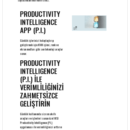
sayfasından indirebilirsiniz.
PRODUCTIVITY
INTELLIGENCE
APP (P.I.)
Günlük işlerinizi kolaylaştırıp
geliştirmek için KVM işlevi, renk ve
ekran modları gibi son teknoloji araçlar
sunar.
PRODUCTIVITY
INTELLIGENCE
(P.I.) İLE
VERİMLİLİĞİNİZİ
ZAHMETSİZCE
GELİŞTİRİN
Günlük kullanımda size en akıllı
araçları ve işlevleri sunan özel MSI
Productivity Intelligence (P.I.)
uygulaması ile verimliliğinizi arttırın