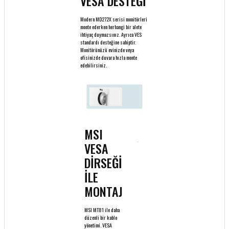
VESA DESTEĞİ
Modern MD272X serisi monitörleri
monte ederken herhangi bir alete
ihtiyaç duymazsınız. Ayrıca VES
standardı desteğine sahiptir.
Monitörünüzü evinizde veya
ofisinizde duvara hızla monte
edebilirsiniz.
MSI
VESA
DİRSEĞİ
İLE
MONTAJ
MSI MT81 ile daha
düzenli bir kablo
yönetimi. VESA