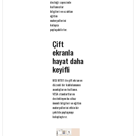
desteği sayesinde
kullanıcılar
bilgileri ve uzaktan
eğitim
materyallerini
kolayca
paylaşabilirler.
Çift
ekranla
hayat daha
keyifli
MSI MT81 ile çift ekran ve
düzenli bir kablolamanın
avantajlarını kullanın.
VESA standartlarını
destekleyen bu cihaz
önemli bilgileri ve eğitim
materyallerini etkin bir
şekilde paylaşmayı
kolaylaştırır.