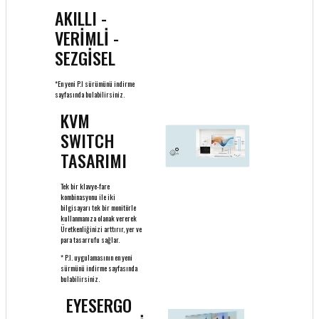
AKILLI -
VERİMLİ -
SEZGİSEL
*En yeni P.I sürümünü indirme
sayfasında bulabilirsiniz.
KVM
SWITCH
TASARIMI
Tek bir klavye-fare
kombinasyonu ile iki
bilgisayarı tek bir monitörle
kullanmanıza olanak vererek
Üretkenliğinizi arttırır, yer ve
para tasarrufu sağlar.
* P.I. uygulamasının en yeni
sürmünü indirme sayfasında
bulabilirsiniz.
EYESERGO