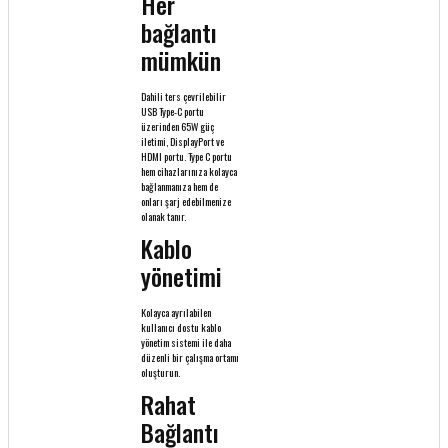
Her
bağlantı
mümkün
Dahili ters çevrilebilir
USB Type-C portu
üzerinden 65W güç
iletimi, DisplayPort ve
HDMI portu. Type C portu
hem cihazlarınıza kolayca
bağlanmanıza hem de
onları şarj edebilmenize
olanak tanır.
Kablo
yönetimi
Kolayca ayrılabilen
kullanıcı dostu kablo
yönetim sistemi ile daha
düzenli bir çalışma ortamı
oluşturun.
Rahat
Bağlantı