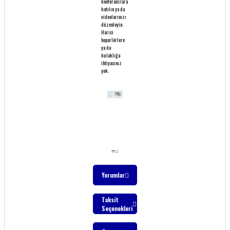
konferanslara
katılın ya da
videolarınızı
düzenleyin.
Harici
hoparlörlere
ya da
kulaklığa
ihtiyacınız
yok.
Yorumlar
Taksit
Seçenekleri
Bu ürüne ilk