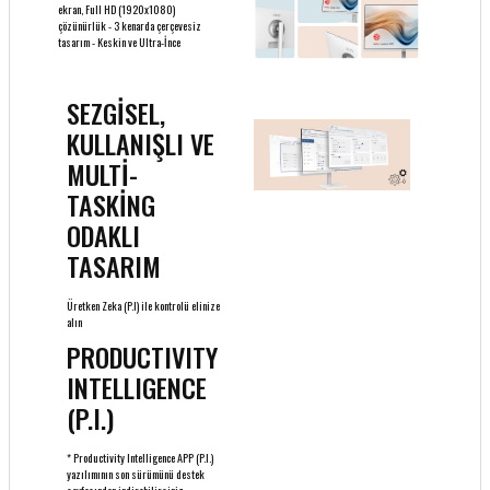
ekran, Full HD (1920x1080)
çözünürlük - 3 kenarda çerçevesiz
tasarım - Keskin ve Ultra-İnce
SEZGİSEL,
KULLANIŞLI VE
MULTİ-
TASKİNG
ODAKLI
TASARIM
Üretken Zeka (P.I) ile kontrolü elinize
alın
PRODUCTIVITY
INTELLIGENCE
(P.I.)
* Productivity Intelligence APP (P.I.)
yazılımının son sürümünü destek