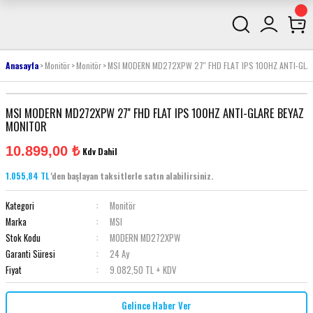
Anasayfa
Monitör
Monitör
MSI MODERN MD272XPW 27'' FHD FLAT IPS 100HZ ANTI-GLA
MSI MODERN MD272XPW 27'' FHD FLAT IPS 100HZ ANTI-GLARE BEYAZ
MONITOR
10.899,00 ₺
Kdv Dahil
1.055,84 TL
'den başlayan taksitlerle satın alabilirsiniz.
Kategori
Monitör
Marka
MSI
Stok Kodu
MODERN MD272XPW
Garanti Süresi
24 Ay
Fiyat
9.082,50 TL + KDV
Gelince Haber Ver