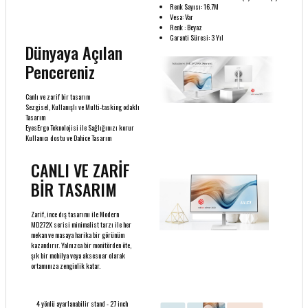
Renk Sayısı: 16.7M
Vesa: Var
Renk : Beyaz
Garanti Süresi: 3 Yıl
Dünyaya Açılan
Pencereniz
Canlı ve zarif bir tasarım
Sezgisel, Kullanışlı ve Multi-tasking odaklı
Tasarım
EyesErgo Teknolojisi ile Sağlığınızı korur
Kullanıcı dostu ve Dahice Tasarım
CANLI VE ZARİF
BİR TASARIM
Zarif, ince dış tasarımı ile Modern
MD272X serisi minimalist tarzı ile her
mekan ve masaya harika bir görünüm
kazandırır. Yalnızca bir monitörden öte,
şık bir mobilya veya aksesuar olarak
ortamınıza zenginlik katar.
4 yönlü ayarlanabilir stand - 27 inch