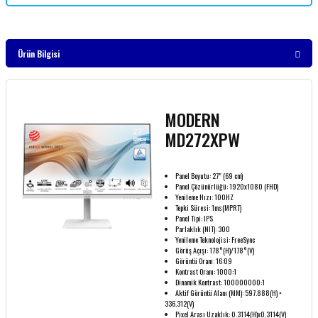
Ürün Bilgisi
MODERN
MD272XPW
Panel Boyutu: 27" (69 cm)
Panel Çözünürlüğü: 1920x1080 (FHD)
Yenileme Hızı: 100HZ
Tepki Süresi: 1ms(MPRT)
Panel Tipi: IPS
Parlaklık (NIT): 300
Yenileme Teknolojisi: FreeSync
Görüş Açışı: 178°(H)/178°(V)
Görüntü Oranı: 16:09
Kontrast Oranı: 1000:1
Dinamik Kontrast: 100000000:1
Aktif Görüntü Alanı (MM): 597.888(H) ×
336.312(V)
Pixel Arası Uzaklık: 0.3114(H)x0.3114(V)