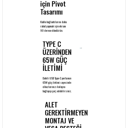
için Pivot
Tasarımı
Kablo bağlantılarını daha
rahat yapmak için ekranı
90 derece döndürün.
TYPE C
ÜZERİNDEN
65W GÜÇ
İLETİMİ
Dahili USB Type-C portunun
65W güç iletimi sayesinde
cihazlarınızı kolayca
bağlayıp şarj edebilirsiniz.
ALET
GEREKTİRMEYEN
MONTAJ VE