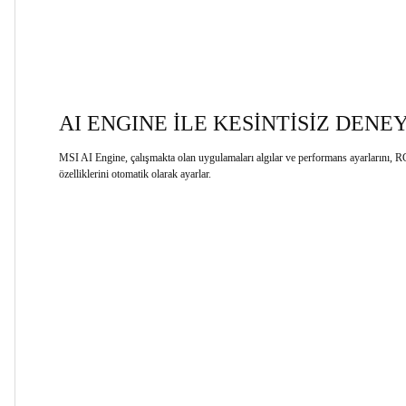
AI ENGINE İLE KESİNTİSİZ DENE
MSI AI Engine, çalışmakta olan uygulamaları algılar ve performans ayarlarını, RG
özelliklerini otomatik olarak ayarlar.