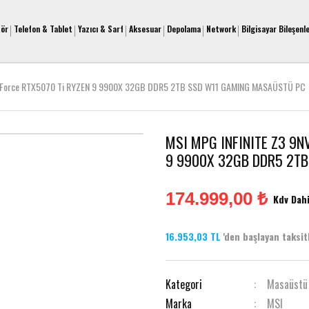
tör
Telefon & Tablet
Yazıcı & Sarf
Aksesuar
Depolama
Network
Bilgisayar Bileşenle
GeForce RTX5070 Ti RYZEN 9 9900X 32GB DDR5 2TB SSD W11 GAMING MASAÜSTÜ PC
MSI MPG INFINITE Z3 9N
9 9900X 32GB DDR5 2T
174.999,00 ₺
Kdv Dahi
16.953,03 TL
'den başlayan taksitl
Kategori
Masaüstü
Marka
MSI