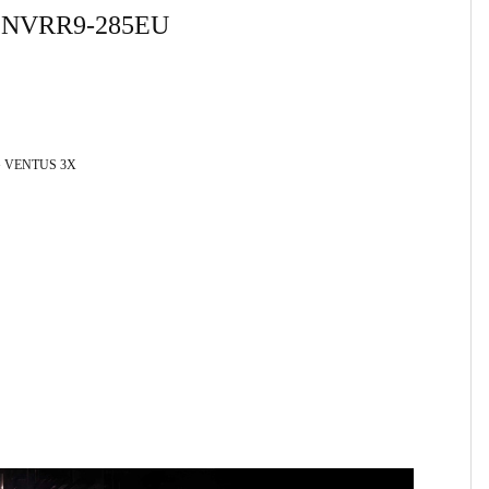
9NVRR9-285EU
16G VENTUS 3X