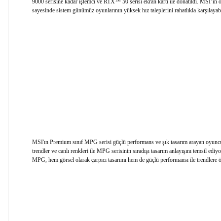
9000 serisine kadar işlemci ve RTX™ 50 serisi ekran kartı ile donatıldı. MSI’ın ö
sayesinde sistem günümüz oyunlarının yüksek hız taleplerini rahatlıkla karşılayabi
MSI'ın Premium sınıf MPG serisi güçlü performans ve şık tasarım arayan oyuncular
trendler ve canlı renkleri ile MPG serisinin sıradışı tasarım anlayışını temsil edi
MPG, hem görsel olarak çarpıcı tasarımı hem de güçlü performansı ile trendlere