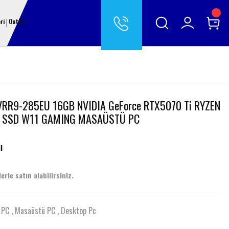
ri
Outlet
VRR9-285EU 16GB NVIDIA GeForce RTX5070 Ti RYZEN
B SSD W11 GAMING MASAÜSTÜ PC
l
erle satın alabilirsiniz.
 PC
,
Masaüstü PC
,
Desktop Pc