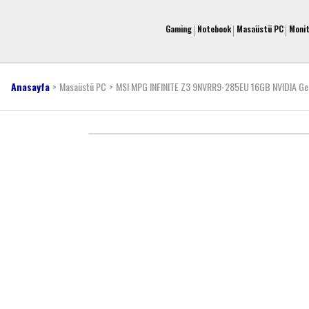
Gaming
Notebook
Masaüstü PC
Moni
Anasayfa
Masaüstü PC
MSI MPG INFINITE Z3 9NVRR9-285EU 16GB NVIDIA 