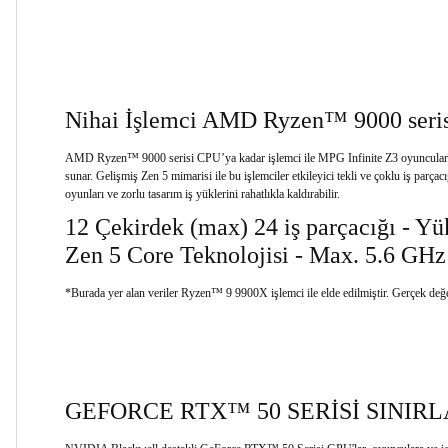
Nihai İşlemci AMD Ryzen™ 9000 seris
AMD Ryzen™ 9000 serisi CPU’ya kadar işlemci ile MPG Infinite Z3 oyuncular ve i
sunar. Gelişmiş Zen 5 mimarisi ile bu işlemciler etkileyici tekli ve çoklu iş parça
oyunları ve zorlu tasarım iş yüklerini rahatlıkla kaldırabilir.
12 Çekirdek (max) 24 iş parçacığı - Yü
Zen 5 Core Teknolojisi - Max. 5.6 GHz
*Burada yer alan veriler Ryzen™ 9 9900X işlemci ile elde edilmiştir. Gerçek değe
GEFORCE RTX™ 50 SERİSİ SINIRL