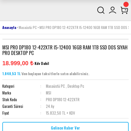
Anasayfa
Masaüstü PC
MSI PRO DP180 12-422XTR I5-12400 16GB RAM 1TB SSD DOS S
MSI PRO DP180 12-422XTR I5-12400 16GB RAM 1TB SSD DOS SIYAH
PRO DESKTOP PC
18.999,00 ₺
Kdv Dahil
1.840,53 TL
'den başlayan taksitlerle satın alabilirsiniz.
Kategori
Masaüstü PC
,
Desktop Pc
Marka
MSI
Stok Kodu
PRO DP180 12-422XTR
Garanti Süresi
24 Ay
Fiyat
15.832,50 TL + KDV
Gelince Haber Ver