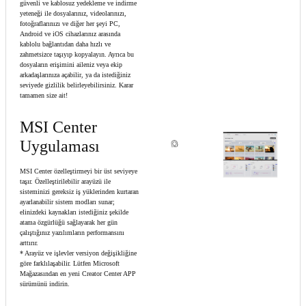
güvenli ve kablosuz yedekleme ve indirme
yeteneği ile dosyalarınız, videolarınızı,
fotoğraflarınızı ve diğer her şeyi PC,
Android ve iOS cihazlarınız arasında
kablolu bağlantıdan daha hızlı ve
zahmetsizce taşıyıp kopyalayın. Ayrıca bu
dosyaların erişimini aileniz veya ekip
arkadaşlarınıza açabilir, ya da istediğiniz
seviyede gizlilik belirleyebilirsiniz. Karar
tamamen size ait!
MSI Center
Uygulaması
MSI Center özelleştirmeyi bir üst seviyeye
taşır. Özelleştirilebilir arayüzü ile
sisteminizi gereksiz iş yüklerinden kurtaran
ayarlanabilir sistem modları sunar;
elinizdeki kaynakları istediğiniz şekilde
atama özgürlüğü sağlayarak her gün
çalıştığınız yazılımların performansını
arttırır.
* Arayüz ve işlevler versiyon değişikliğine
göre farklılaşabilir. Lütfen Microsoft
Mağazasından en yeni Creator Center APP
sürümünü indirin.