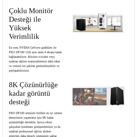
Çoklu Monitör
Desteği ile
Yüksek
Verimlilik
En yeni NVIDIA GeForce grafikleri ile
PRO DP180 12th aynı anda 4 ekrana kadar
bağlanabiliyor. Böylece e-ticaret veya
uzaktan eğitim materyallerinizi daha rahat
ve verimli bir şekilde görüntüleyebilir ve
paylaşabilirsiniz.
8K Çözünürlüğe
kadar görüntü
desteği
PRO DP180 ailenizle birlikte en iyi izleme
deneyimini yaşamanız için 8K kadar
çözünürlüğü destekler. Ayrıca ofiste
çalışırken konferans görüşmelerinizi ya da
uzaktan profesyonel eğitim alırken
görevleri daha detaylı izlemenizi sağlar.