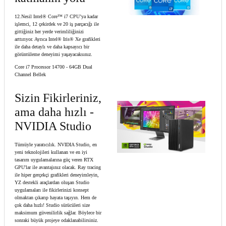
12.Nesil Intel® Core™ i7 CPU’ya kadar
işlemci, 12 çekirdek ve 20 iş parçacığı ile
gittiğiniz her yerde verimliliğinizi
arttırıyor. Ayrıca Intel® Iris® Xe grafikleri
ile daha detaylı ve daha kapsayıcı bir
görüntüleme deneyimi yaşayacaksınız.
Core i7 Processor 14700 - 64GB Dual
Channel Bellek
Sizin Fikirleriniz,
ama daha hızlı -
NVIDIA Studio
Tümüyle yaratıcılık. NVIDIA Studio, en
yeni teknolojileri kullanan ve en iyi
tasarım uygulamalarına güç veren RTX
GPU'lar ile avantajınız olacak. Ray tracing
ile hiper gerçekçi grafikleri deneyimleyin,
YZ destekli araçlardan oluşan Studio
uygulamaları ile fikirlerinizi konsept
olmaktan çıkarıp hayata taşıyın. Hem de
çok daha hızlı! Studio sürücüleri size
maksimum güvenilirlik sağlar. Böylece bir
sonraki büyük projeye odaklanabilirsiniz.