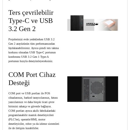
Ters çevrilebilir
Type-C ve USB
3.2 Gen 2
Projelerinizi evde yedeklerken USB 3.2
Gen 2 arayüzünün tüm performansından
faydalanabilirsiniz. Ayrıca şimdi ters takma
korkusu olmadan USB Type-C portunun
konforunu USB 3.2 Gen 1 Type-A
portunun hızıyla deneyimleyeceksiniz.
COM Port Cihaz
Desteği
COM port ve USB portları ile POS
cihazlarınızı, barkod tarayıcılarınızı, fatura
yazıcılarınızı ve daha birçok ticari çevre
birimini rahatça ve güvenle bağlayın.
COM portları ayrıca akıllı fabrikalardaki
programlanabilir mantık denetleyicileri
(PLC'ler), operatör/HMI, motor
denetleyiciler, robot ya da izleme sistemleri
ile de iletişim kurabilirler.