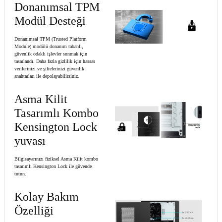
Donanımsal TPM
Modül Desteği
Donanımsal TPM (Trusted Platform
Module) modülü donanım tabanlı,
güvenlik odaklı işlevler sunmak için
tasarlandı. Daha fazla gizlilik için hassas
verilerinizi ve şifrelerinizi güvenlik
anahtarları ile depolayabilirsiniz.
Asma Kilit
Tasarımlı Kombo
Kensington Lock
yuvası
Bilgisayarınızı fiziksel Asma Kilit kombo
tasarımlı Kensington Lock ile güvende
tutun.
Kolay Bakım
Özelliği