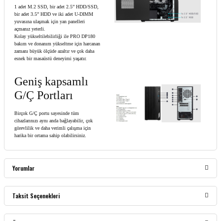
1 adet M.2 SSD, bir adet 2.5” HDD/SSD,
bir adet 3.5” HDD ve iki adet U-DIMM
yuvasına ulaşmak için yan panelleri
açmanız yeterli.
Kolay yükseltilebilirliği ile PRO DP180
bakım ve donanım yükseltme için harcanan
zamanı büyük ölçüde azaltır ve çok daha
esnek bir masaüstü deneyimi yaşatır.
Geniş kapsamlı
G/Ç Portları
Birçok G/Ç portu sayesinde tüm
cihazlarınızı aynı anda bağlayabilir, çok
görevlilik ve daha verimli çalışma için
harika bir ortama sahip olabilirsiniz.
Yorumlar
Taksit Seçenekleri
Bu ürüne ilk yorumu siz yapın!