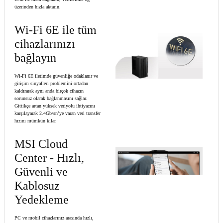
üzerinden hızla aktarın.
Wi-Fi 6E ile tüm
cihazlarınızı
bağlayın
Wi-Fi 6E iletimde güvenliğe odaklanır ve
girişim sinyalleri problemini ortadan
kaldırarak aynı anda birçok cihazın
sorunsuz olarak bağlanmasını sağlar.
Gittikçe artan yüksek veriyolu ihtiyacını
karşılayarak 2.4Gb/sn’ye varan veri transfer
hızını mümkün kılar.
MSI Cloud
Center - Hızlı,
Güvenli ve
Kablosuz
Yedekleme
PC ve mobil cihazlarınız arasında hızlı,