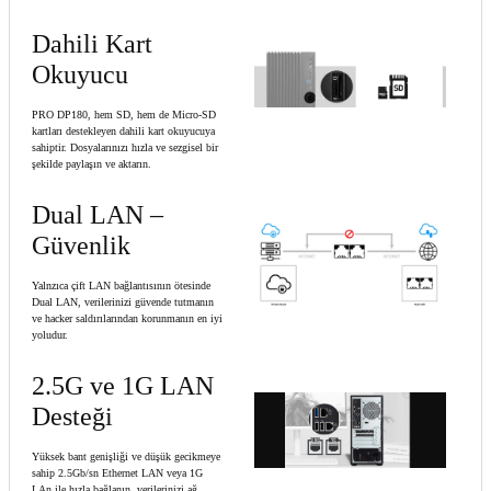
Dahili Kart
Okuyucu
PRO DP180, hem SD, hem de Micro-SD
kartları destekleyen dahili kart okuyucuya
sahiptir. Dosyalarınızı hızla ve sezgisel bir
şekilde paylaşın ve aktarın.
Dual LAN –
Güvenlik
Yalnzıca çift LAN bağlantısının ötesinde
Dual LAN, verilerinizi güvende tutmanın
ve hacker saldırılarından korunmanın en iyi
yoludur.
2.5G ve 1G LAN
Desteği
Yüksek bant genişliği ve düşük gecikmeye
sahip 2.5Gb/sn Ethernet LAN veya 1G
LAn ile hızla bağlanın, verilerinizi ağ