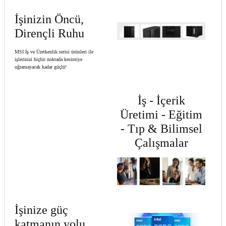
İşinizin Öncü,
Dirençli Ruhu
MSI İş ve Üretkenlik serisi ürünleri ile
işlerinizi hiçbir noktada kesintiye
uğramayacak kadar güçlü!
İş - İçerik
Üretimi - Eğitim
- Tıp & Bilimsel
Çalışmalar
İşinize güç
katmanın yolu