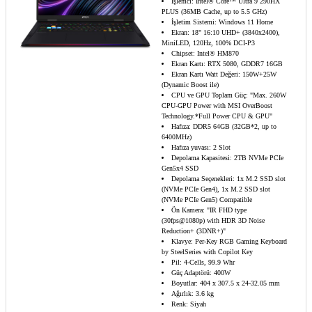
İşlemci: Intel® Core™ Ultra 9 290HX
PLUS (36MB Cache, up to 5.5 GHz)
İşletim Sistemi: Windows 11 Home
Ekran: 18" 16:10 UHD+ (3840x2400),
MiniLED, 120Hz, 100% DCI-P3
Chipset: Intel® HM870
Ekran Kartı: RTX 5080, GDDR7 16GB
Ekran Kartı Watt Değeri: 150W+25W
(Dynamic Boost ile)
CPU ve GPU Toplam Güç: "Max. 260W
CPU-GPU Power with MSI OverBoost
Technology.*Full Power CPU & GPU"
Hafıza: DDR5 64GB (32GB*2, up to
6400MHz)
Hafıza yuvası: 2 Slot
Depolama Kapasitesi: 2TB NVMe PCIe
Gen5x4 SSD
Depolama Seçenekleri: 1x M.2 SSD slot
(NVMe PCIe Gen4), 1x M.2 SSD slot
(NVMe PCIe Gen5) Compatible
Ön Kamera: "IR FHD type
(30fps@1080p) with HDR 3D Noise
Reduction+ (3DNR+)"
Klavye: Per-Key RGB Gaming Keyboard
by SteelSeries with Copilot Key
Pil: 4-Cells, 99.9 Whr
Güç Adaptörü: 400W
Boyutlar: 404 x 307.5 x 24-32.05 mm
Ağırlık: 3.6 kg
Renk: Siyah