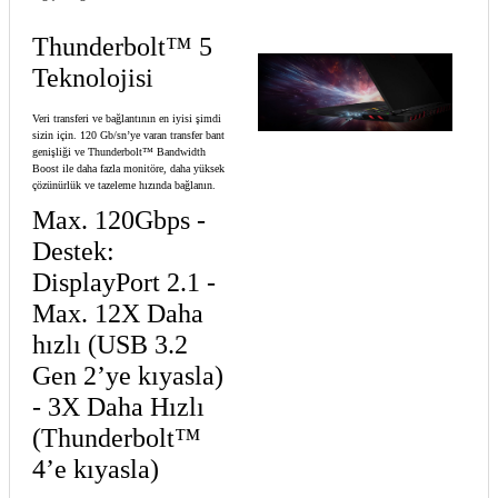
Thunderbolt™ 5
Teknolojisi
Veri transferi ve bağlantının en iyisi şimdi
sizin için. 120 Gb/sn’ye varan transfer bant
genişliği ve Thunderbolt™ Bandwidth
Boost ile daha fazla monitöre, daha yüksek
çözünürlük ve tazeleme hızında bağlanın.
Max. 120Gbps -
Destek:
DisplayPort 2.1 -
Max. 12X Daha
hızlı (USB 3.2
Gen 2’ye kıyasla)
- 3X Daha Hızlı
(Thunderbolt™
4’e kıyasla)