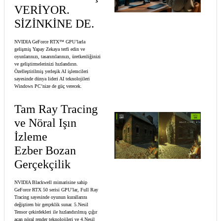
VERİYOR.
SİZİNKİNE DE.
NVIDIA GeForce RTX™ GPU’larla
gelişmiş Yapay Zekaya terfi edin ve
oyunlarınızı, tasarımlarınızı, üretkenliğinizi
ve geliştirmelerinizi hızlandırın.
Özelleştirilmiş yerleşik AI işlemcileri
sayesinde dünya lideri AI teknolojileri
Windows PC’nize de güç verecek.
Tam Ray Tracing
ve Nöral Işın
İzleme
Ezber Bozan
Gerçekçilik
NVIDIA Blackwell mimarisine sahip
GeForce RTX 50 serisi GPU’lar, Full Ray
Tracing sayesinde oyunun kurallarını
değiştiren bir gerçeklik sunar. 5.Nesil
Tensor çekirdekleri ile hızlandırılmış çığır
açan nöral render teknolojileri ve 4.Nesil