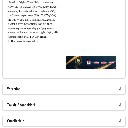
Standby Düşük Güçte Bekleme modu)
65W (20V@3.25A) ile 140W (28V@5A)
arasında, Hazırda bekleme modunda (S4)
ve Sistem kapalıyken (S5) 15W(5V@3A)
ile 140W(28V@5A) arasında değişebilir.
Genel sistem performansı şarj akımına
uyum sağlamak için değişir. Şarj süresi
sistem ve batarya durumuna göre değişiklik
gösterecektir. MSI PD Şarj cihazı
kullanılması tavsiye edilir.
Yorumlar
Taksit Seçenekleri
Bu ürüne ilk yorumu siz yapın!
Önerileriniz