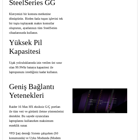
SteelSeries GG
Klavyenizi bir komuta merkezine
dönüştürün. Birden fazla tuşun işlevini tek
bir tuşta toplayarak makro komutlar
oluşturun, ayarlarınızı tüm SteelSeries
cihazlarınızda kullanın.
Yüksek Pil
Kapasitesi
Uçak yolculuklarında izin verilen üst sınır
olan 99.9Whr batarya kapasitesi ile
laptopunuzu istediğiniz kadar kullanın.
Geniş Bağlantı
Yetenekleri
Raider 16 Max HX eksiksiz G/Ç portları
ile tüm veri ve görüntü iletme yöntemlerini
destekler. Bu sayede oyunculara
laptoplarını kullanırken maksimum
esneklik sunar.
*PD Şarj desteği Sistem çalışırken (S0
konumunda) ve Uyku Modunda (Modern