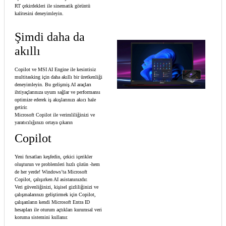
RT çekirdekleri ile sinematik görüntü
kalitesini deneyimleyin.
Şimdi daha da
akıllı
Copilot ve MSI AI Engine ile kesintisiz
multitasking için daha akıllı bir üretkenliği
deneyimleyin. Bu gelişmiş AI araçları
ihtiyaçlarınıza uyum sağlar ve performansı
optimize ederek iş akışlarınızı akıcı hale
getirir.
Microsoft Copilot ile verimliliğinizi ve
yaratıcılığınızı ortaya çıkarın
Copilot
Yeni fırsatları keşfedin, çekici içerikler
oluşturun ve problemleri hızlı çözün -hem
de her yerde! Windows’ta Microsoft
Copilot, çalışırken AI asistanınızdır.
Veri güvenliğinizi, kişisel gizliliğinizi ve
çalışmalarınızı geliştirmek için Copilot,
çalışanların kendi Microsoft Entra ID
hesapları ile oturum açtıkları kurumsal veri
koruma sistemini kullanır.