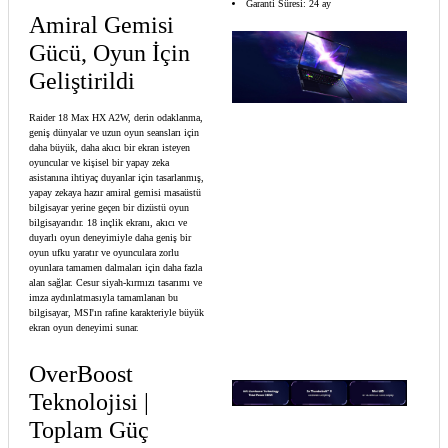
Garanti Süresi: 24 ay
Amiral Gemisi
Gücü, Oyun İçin
Geliştirildi
Raider 18 Max HX A2W, derin odaklanma,
geniş dünyalar ve uzun oyun seansları için
daha büyük, daha akıcı bir ekran isteyen
oyuncular ve kişisel bir yapay zeka
asistanına ihtiyaç duyanlar için tasarlanmış,
yapay zekaya hazır amiral gemisi masaüstü
bilgisayar yerine geçen bir dizüstü oyun
bilgisayarıdır. 18 inçlik ekranı, akıcı ve
duyarlı oyun deneyimiyle daha geniş bir
oyun ufku yaratır ve oyunculara zorlu
oyunlara tamamen dalmaları için daha fazla
alan sağlar. Cesur siyah-kırmızı tasarımı ve
imza aydınlatmasıyla tamamlanan bu
bilgisayar, MSI'ın rafine karakteriyle büyük
ekran oyun deneyimi sunar.
OverBoost
Teknolojisi |
Toplam Güç