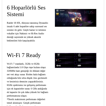
6 Hoparlörlü Ses
Sistemi
Raider 18 HX, dünyaca tanınmış Dynaudio
imzalı 6 adet hoparlöre sahip surround ses
sistemi ile gelir. Güçlü baslar ve tertemiz
vokaller için Nahimic ve Hi-Res Audio
desteği sayesinde en yüksek akustik
beklentileri bile karşılayabilir.
Wi-Fi 7 Ready
Wi-Fi 7 standardı, 5GHz ve 6GHz
bağlantılarda 5.8 Gbps tepe hızlara ulaşır.
320MHz bant genişliği ile dikkate değer
net veri akışı sunar. Birden fazla bağlantı
olduğunda bile ultra düşük 2ms gecikmeli
ve kesintisiz deneyim yaşayabilirsiniz.
6GHz spektrumu ise gelişmiş performans
için ek kapasiteler sunar. 6 GHz aralığında
ek kapasite ile çok daha yüksek bir bağlantı
performansına ulaşın.
*Teorik maksimum performans değerleri
temel alınmıştır. Gerçek performans