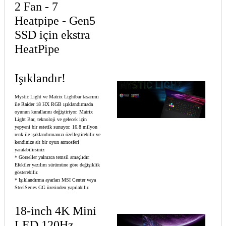
2 Fan - 7
Heatpipe - Gen5
SSD için ekstra
HeatPipe
Işıklandır!
Mystic Light ve Matrix Lightbar tasarımı
ile Raider 18 HX RGB ışıklandırmada
oyunun kurallarını değiştiriyor. Matrix
Light Bar, teknoloji ve gelecek için
yepyeni bir estetik sunuyor. 16.8 milyon
renk ile ışıklandırmanızı özelleştirebilir ve
kendinize ait bir oyun atmosferi
yaratabilirsiniz
* Görseller yalnızca temsil amaçlıdır.
Efektler yazılım sürümüne göre değişiklik
gösterebilir.
* Işıklandırma ayarları MSI Center veya
SteelSeries GG üzerinden yapılabilir.
18-inch 4K Mini
LED 120Hz