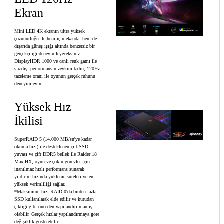
Ekran
Mini LED 4K ekranın ultra yüksek
çözünürlüğü ile hem iç mekanda, hem de
dışarıda güneş ışığı altında benzersiz bir
gerçekçiliği deneyimleyeceksiniz.
DisplayHDR 1000 ve canlı renk gamı ile
sıradışı performansın zevkini tadın; 120Hz
tazeleme oranı ile oyunun gerçek ruhunu
deneyimleyin.
Yüksek Hız
İkilisi
SuperRAID 5 (14.000 MB/sn'ye kadar
okuma hızı) ile desteklenen çift SSD
yuvası ve çift DDR5 bellek ile Raider 18
Max HX, oyun ve çoklu görevler için
inanılmaz hızlı performans sunarak
yıldırım hızında yükleme süreleri ve en
yüksek verimliliği sağlar.
*Maksimum hız, RAID 0'da birden fazla
SSD kullanılarak elde edilir ve kutudan
çıktığı gibi önceden yapılandırılmamış
olabilir. Gerçek hızlar yapılandırmaya göre
değişiklik gösterebilir.