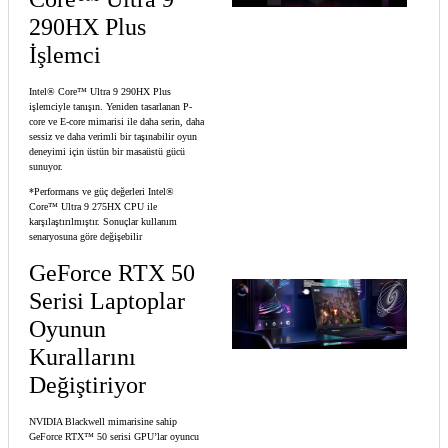
290HX Plus
İşlemci
Intel® Core™ Ultra 9 290HX Plus
işlemciyle tanışın. Yeniden tasarlanan P-
core ve E-core mimarisi ile daha serin, daha
sessiz ve daha verimli bir taşınabilir oyun
deneyimi için üstün bir masaüstü gücü
sunuyor.
*Performans ve güç değerleri Intel®
Core™ Ultra 9 275HX CPU ile
karşılaştırılmıştır. Sonuçlar kullanım
senaryosuna göre değişebilir
GeForce RTX 50
Serisi Laptoplar
Oyunun
Kurallarını
Değiştiriyor
NVIDIA Blackwell mimarisine sahip
GeForce RTX™ 50 serisi GPU’lar oyuncu