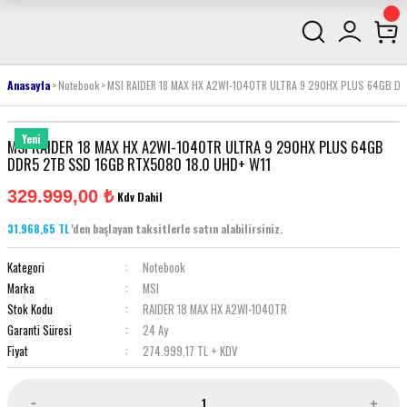
Anasayfa
Notebook
MSI RAIDER 18 MAX HX A2WI-1040TR ULTRA 9 290HX PLUS 64GB D
Yeni
MSI RAIDER 18 MAX HX A2WI-1040TR ULTRA 9 290HX PLUS 64GB
DDR5 2TB SSD 16GB RTX5080 18.0 UHD+ W11
329.999,00 ₺
Kdv Dahil
31.968,65 TL
'den başlayan taksitlerle satın alabilirsiniz.
Kategori
Notebook
Marka
MSI
Stok Kodu
RAIDER 18 MAX HX A2WI-1040TR
Garanti Süresi
24 Ay
Fiyat
274.999,17 TL + KDV