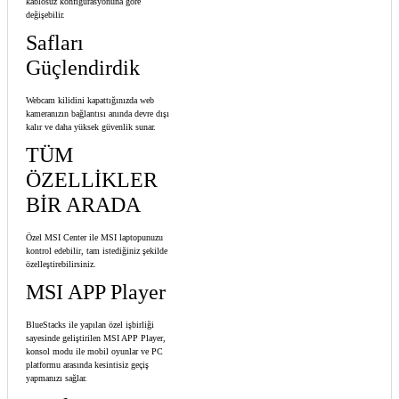
kablosuz konfigürasyonuna göre
değişebilir.
Safları
Güçlendirdik
Webcam kilidini kapattığınızda web
kameranızın bağlantısı anında devre dışı
kalır ve daha yüksek güvenlik sunar.
TÜM
ÖZELLİKLER
BİR ARADA
Özel MSI Center ile MSI laptopunuzu
kontrol edebilir, tam istediğiniz şekilde
özelleştirebilirsiniz.
MSI APP Player
BlueStacks ile yapılan özel işbirliği
sayesinde geliştirilen MSI APP Player,
konsol modu ile mobil oyunlar ve PC
platformu arasında kesintisiz geçiş
yapmanızı sağlar.