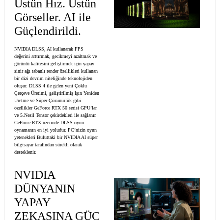
Üstün Hız. Üstün
Görseller. AI ile
Güçlendirildi.
NVIDIA DLSS, AI kullanarak FPS
değerini arttırmak, gecikmeyi azaltmak ve
görüntü kalitesini geliştirmek için yapay
sinir ağı tabanlı render özellikleri kullanan
bir dizi devrim niteliğinde teknolojiden
oluşur. DLSS 4 ile gelen yeni Çoklu
Çerçeve Üretimi, geliştirilmiş Işın Yeniden
Üretme ve Süper Çözünürlük gibi
özellikler GeForce RTX 50 serisi GPU’lar
ve 5.Nesil Tensor çekirdekleri ile sağlanır.
GeForce RTX üzerinde DLSS oyun
oynamanın en iyi yoludur. PC’nizin oyun
yetenekleri Buluttaki bir NVIDIA AI süper
bilgisayar tarafından sürekli olarak
desteklenir.
NVIDIA
DÜNYANIN
YAPAY
ZEKASINA GÜÇ