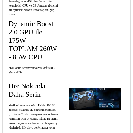
duyulduğunda MSI OverBoost Ultra
teknolojisi CPU ve GPU’nuzun güçlerini
birleştirerek 260W'a kadar toplam güç
sunar.
Dynamic Boost
2.0 GPU ile
175W -
TOPLAM 260W
- 85W CPU
*Kullanım senaryosuna göre değişiklik
gösterebilir.
Her Noktada
Daha Serin
Yenilikçi tasarıma sahip Raider 18 HX
üzerinde bulunan 3D soğutma standları,
çift fan ve 7 bakır boruya ek olarak termal
verimlilik için ek destek sağlar. Bu akıllı
tasarım sayesinde cihazınız en talepkar iş
yüklerinde bile zirve performansı korur.