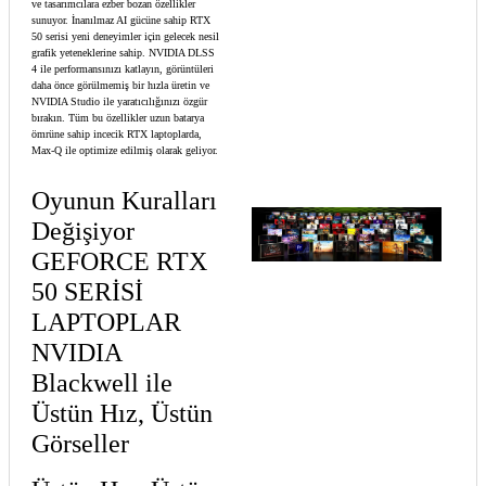
ve tasarımcılara ezber bozan özellikler
sunuyor. İnanılmaz AI gücüne sahip RTX
50 serisi yeni deneyimler için gelecek nesil
grafik yeteneklerine sahip. NVIDIA DLSS
4 ile performansınızı katlayın, görüntüleri
daha önce görülmemiş bir hızla üretin ve
NVIDIA Studio ile yaratıcılığınızı özgür
bırakın. Tüm bu özellikler uzun batarya
ömrüne sahip incecik RTX laptoplarda,
Max-Q ile optimize edilmiş olarak geliyor.
Oyunun Kuralları
Değişiyor
GEFORCE RTX
50 SERİSİ
LAPTOPLAR
NVIDIA
Blackwell ile
Üstün Hız, Üstün
Görseller