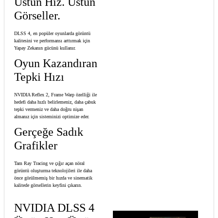
Üstün Hız. Üstün
Görseller.
DLSS 4, en popüler oyunlarda görüntü
kalitesini ve performansı arttırmak için
Yapay Zekanın gücünü kullanır.
Oyun Kazandıran
Tepki Hızı
NVIDIA Reflex 2, Frame Warp özelliği ile
hedefi daha hızlı belirlemeniz, daha çabuk
tepki vermeniz ve daha doğru nişan
almanız için sisteminizi optimize eder.
Gerçeğe Sadık
Grafikler
Tam Ray Tracing ve çığır açan nöral
görüntü oluşturma teknolojileri ile daha
önce görülmemiş bir hızda ve sinematik
kalitede görsellerin keyfini çıkarın.
NVIDIA DLSS 4