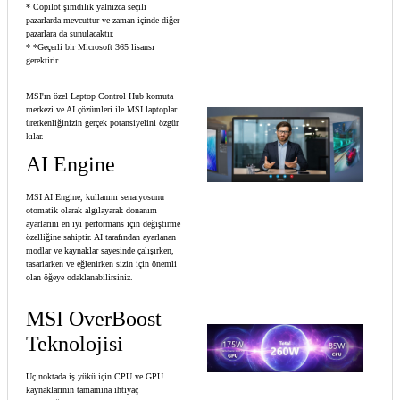
* Copilot şimdilik yalnızca seçili
pazarlarda mevcuttur ve zaman içinde diğer
pazarlara da sunulacaktır.
* *Geçerli bir Microsoft 365 lisansı
gerektirir.
MSI'ın özel Laptop Control Hub komuta
merkezi ve AI çözümleri ile MSI laptoplar
üretkenliğinizin gerçek potansiyelini özgür
kılar.
AI Engine
MSI AI Engine, kullanım senaryosunu
otomatik olarak algılayarak donanım
ayarlarını en iyi performans için değiştirme
özelliğine sahiptir. AI tarafından ayarlanan
modlar ve kaynaklar sayesinde çalışırken,
tasarlarken ve eğlenirken sizin için önemli
olan öğeye odaklanabilirsiniz.
MSI OverBoost
Teknolojisi
Uç noktada iş yükü için CPU ve GPU
kaynaklarının tamamına ihtiyaç