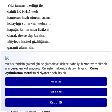
Yüz tanıma özelliği ile
dahili IR FHD web
kamerası hızlı oturum açma
kolaylığı sunarken webcam
kapağı, kameranızı fiziksel
olarak devre dışı bırakır.
Böylece kişisel gizliliğinizi
garanti altına alır.
Kusursuz
Toplantı
Deneyimi
3D Gürültü
Azaltma +
Kamera
3D gürültü azaltma özelliği