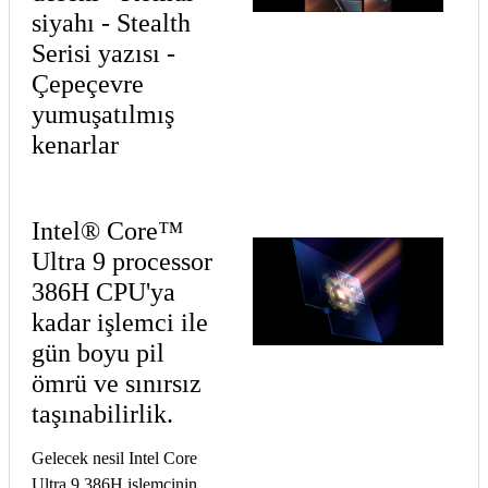
siyahı - Stealth
Serisi yazısı -
Çepeçevre
yumuşatılmış
kenarlar
Intel® Core™
Ultra 9 processor
386H CPU'ya
kadar işlemci ile
gün boyu pil
ömrü ve sınırsız
taşınabilirlik.
Gelecek nesil Intel Core
Ultra 9 386H işlemcinin