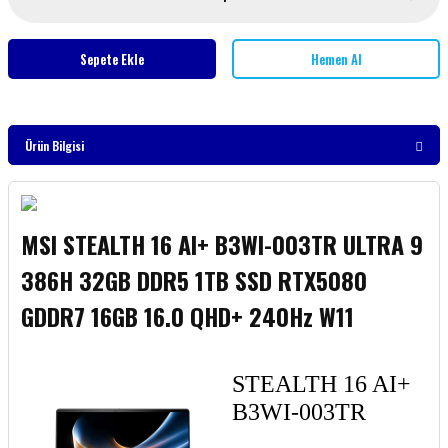
Sepete Ekle
Hemen Al
Ürün Bilgisi
MSI STEALTH 16 AI+ B3WI-003TR ULTRA 9
386H 32GB DDR5 1TB SSD RTX5080
GDDR7 16GB 16.0 QHD+ 240Hz W11
STEALTH 16 AI+
B3WI-003TR