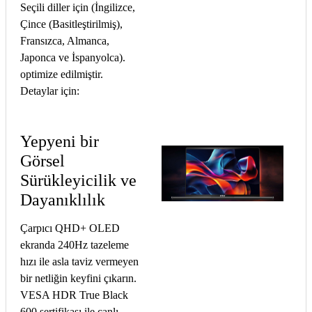
Seçili diller için (İngilizce,
Çince (Basitleştirilmiş),
Fransızca, Almanca,
Japonca ve İspanyolca).
optimize edilmiştir.
Detaylar için:
Yepyeni bir
Görsel
Sürükleyicilik ve
Dayanıklılık
Çarpıcı QHD+ OLED
ekranda 240Hz tazeleme
hızı ile asla taviz vermeyen
bir netliğin keyfini çıkarın.
VESA HDR True Black
600 sertifikası ile canlı