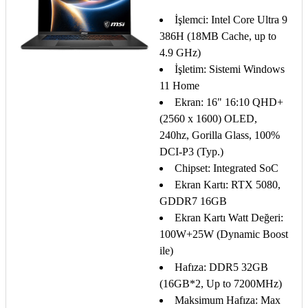
İşlemci: Intel Core Ultra 9
386H (18MB Cache, up to
4.9 GHz)
İşletim: Sistemi Windows
11 Home
Ekran: 16" 16:10 QHD+
(2560 x 1600) OLED,
240hz, Gorilla Glass, 100%
DCI-P3 (Typ.)
Chipset: Integrated SoC
Ekran Kartı: RTX 5080,
GDDR7 16GB
Ekran Kartı Watt Değeri:
100W+25W (Dynamic Boost
ile)
Hafıza: DDR5 32GB
(16GB*2, Up to 7200MHz)
Maksimum Hafıza: Max