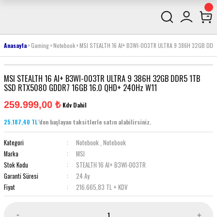
Anasayfa
Gaming
Notebook
MSI STEALTH 16 AI+ B3WI-003TR ULTRA 9 386H 32GB DD
MSI STEALTH 16 AI+ B3WI-003TR ULTRA 9 386H 32GB DDR5 1TB
SSD RTX5080 GDDR7 16GB 16.0 QHD+ 240Hz W11
259.999,00 ₺
Kdv Dahil
25.187,40 TL
'den başlayan taksitlerle satın alabilirsiniz.
Kategori
Notebook
,
Notebook
Marka
MSI
Stok Kodu
STEALTH 16 AI+ B3WI-003TR
Garanti Süresi
24 Ay
Fiyat
216.665,83 TL + KDV