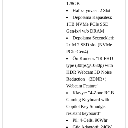
128GB
Hafıza yuvası: 2 Slot
Depolama Kapasitesi:
1TB NVMe PCIe SSD
Gen4x4 w/o DRAM
Depolama Seçenekleri:
2x M.2 SSD slot (NVMe
PCIe Gen4)
Ön Kamera: "IR FHD
type (30fps@1080p) with
HDR Webcam 3D Noise
Reduction+ (3DNR+)
Webcam Feature"
Klavye: "4-Zone RGB
Gaming Keyboard with
Copilot Key Smudge-
resistant keyboard"
Pil: 4-Cells, 90Whr
Güç Adaptörü: 240W