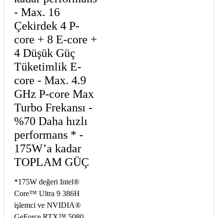
- Max. 16
Çekirdek 4 P-
core + 8 E-core +
4 Düşük Güç
Tüketimlik E-
core - Max. 4.9
GHz P-core Max
Turbo Frekansı -
%70 Daha hızlı
performans * -
175W’a kadar
TOPLAM GÜÇ
*175W değeri Intel®
Core™ Ultra 9 386H
işlemci ve NVIDIA®
GeForce RTX™ 5080