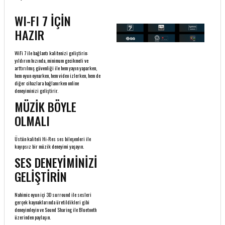
WI-FI 7 İÇİN
HAZIR
WiFi 7 ile bağlantı kalitenizi geliştirin:
yıldırım hızında, minimum gecikmeli ve
arttırılmış güvenliği ile hem yayın yaparken,
hem oyun oynarken, hem video izlerken, hem de
diğer cihazlara bağlanırken online
deneyiminizi geliştirir.
MÜZİK BÖYLE
OLMALI
Üstün kaliteli Hi-Res ses bileşenleri ile
kayıpsız bir müzik deneyimi yaşayın.
SES DENEYİMİNİZİ
GELİŞTİRİN
Nahimic oyun içi 3D surround ile sesleri
gerçek kaynaklarında üretildikleri gibi
deneyimleyin ve Sound Sharing ile Bluetooth
üzerinden paylaşın.