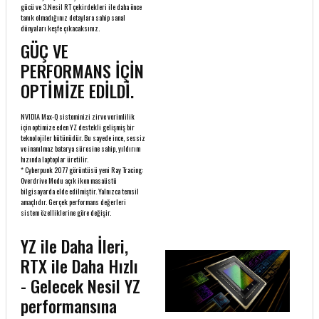
gücü ve 3.Nesil RT çekirdekleri ile daha önce
tanık olmadığınız detaylara sahip sanal
dünyaları keşfe çıkacaksınız.
GÜÇ VE
PERFORMANS İÇİN
OPTİMİZE EDİLDİ.
NVIDIA Max-Q sisteminizi zirve verimlilik
için optimize eden YZ destekli gelişmiş bir
teknolojiler bütünüdür. Bu sayede ince, sessiz
ve inanılmaz batarya süresine sahip, yıldırım
hızında laptoplar üretilir.
* Cyberpunk 2077 görüntüsü yeni Ray Tracing:
Overdrive Modu açık iken masaüstü
bilgisayarda elde edilmiştir. Yalnızca temsil
amaçlıdır. Gerçek performans değerleri
sistem özelliklerine göre değişir.
YZ ile Daha İleri,
RTX ile Daha Hızlı
- Gelecek Nesil YZ
performansına