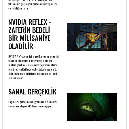
tıklama ile güçlü oyun performansı ve yüksek
verimliliğe ulaşın.
NVIDIA REFLEX -
ZAFERİN BEDELİ
BİR MİLİSANİYE
OLABİLİR
NVIDIA Reflex en düşük gecikme oranı ve en iyi
tepki ile rekabette nihai avantajı sunuyor.
Sistem gecikmesini ölçmek ve optimize etmek
için üretilen Reflex, rekabet tabanlı oyunlarda
daha hızlı hedef belirleme, nişan alma ve tepki
süresi sunar.
SANAL GERÇEKLİK
En yüksek performanslı grafikler ile en akıcı
ve en sürükleyici VR deneyimini yaşayın.