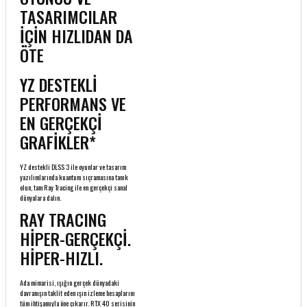
TASARIMCILAR
İÇİN HIZLIDAN DA
ÖTE
YZ DESTEKLİ
PERFORMANS VE
EN GERÇEKÇİ
GRAFİKLER*
YZ destekli DLSS 3 ile oyunlar ve tasarım
yazılımlarında kuantum sıçramasına tanık
olun, tam Ray Tracing ile en gerçekçi sanal
dünyalara dalın.
RAY TRACING
HİPER-GERÇEKÇİ.
HİPER-HIZLI.
Ada mimarisi, ışığın gerçek dünyadaki
davranışın taklit eden ışın izleme hesaplarını
tüm ihtişamıyla öne çıkarır. RTX 40 serisinin