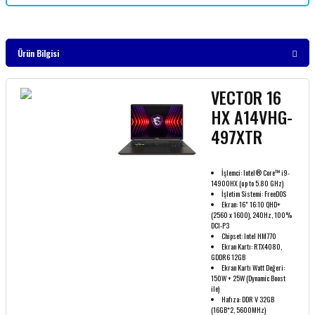
Ürün Bilgisi
VECTOR 16
HX A14VHG-
497XTR
İşlemci: Intel® Core™ i9-
14900HX (up to 5.80 GHz)
İşletim Sistemi: FreeDOS
Ekran: 16" 16:10 QHD+
(2560 x 1600), 240Hz, 100%
DCI-P3
Chipset: Intel HM770
Ekran Kartı: RTX4080,
GDDR6 12GB
Ekran Kartı Watt Değeri:
150W + 25W (Dynamic Boost
ile)
Hafıza: DDR V 32GB
(16GB*2, 5600MHz)