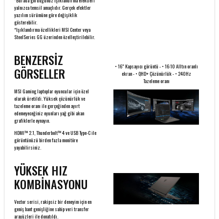
*Burada gördüğünüz ışıklandırma efektleri
yalnızca temsil amaçlıdır. Gerçek efektler
yazılım sürümüne göre değişiklik
gösterebilir.
*Işıklandırma özellikleri MSI Center veya
SteelSeries GG üzerinden özelleştirilebilir.
BENZERSİZ
• 16" Kapsayıcı görüntü - • 16:10 Alltın oranlı
GÖRSELLER
ekran - • QHD+ Çözünürlük - • 240Hz
Tazeleme oranı
MSI Gaming laptoplar oyuncular için özel
olarak üretildi. Yüksek çözünürlük ve
tazeleme oranı ile gerçeğinden ayırt
edemeyeceğiniz oyunları yağ gibi akan
grafiklerle oynayın.
HDMI™ 2.1, Thunderbolt™ 4 ve USB Type-C ile
görüntünüzü birden fazla monitöre
yayabilirsiniz.
YÜKSEK HIZ
KOMBİNASYONU
Vector serisi, rakipsiz bir deneyim için en
geniş bant genişliğine sahip veri transfer
arayüzleri ile donatıldı.