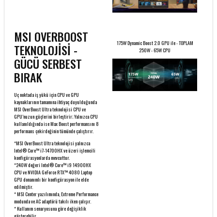
MSI OVERBOOST
175W Dynamic Boost 2.0 GPU ile - TOPLAM
TEKNOLOJİSİ -
250W - 65W CPU
GÜCÜ SERBEST
BIRAK
Uç noktada iş yükü için CPU ve GPU
kaynaklarının tamamına ihtiyaç duyulduğunda
MSI OverBoost Ultra teknolojisi CPU ve
GPU’nuzun güçlerini birleştirir; Yalnızca CPU
kullanıldığında ise Max Boost performansını 8
performans çekirdeğinin tümünde çalıştırır.
*MSI OverBoost Ultra teknolojisi yalnızca
Intel® Core™ i7-14700HX ve üzeri işlemcili
konfigürasyonlarda mevcuttur.
*240W değeri Intel® Core™ i9 14900HX
CPU ve NVIDIA GeForce RTX™ 4080 Laptop
GPU donanımlı bir konfigürasyon ile elde
edilmiştir.
* MSI Center yazılımında, Extreme Performance
modunda ve AC adaptörü takılı iken çalışır.
* Kullanım senaryosuna göre değişiklik
gösterebilir.