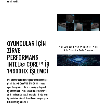
en iyi tercih.
OYUNCULAR İÇİN
• 24 Çekirdek 8 P-Core + 16 E-Core - • 5.8
ZİRVE
GHz P-core Max Turbo Frekansı
PERFORMANS
INTEL® CORE™ İ9
14900HX İŞLEMCİ
Oyun performansının güç merkezi ile tanışın –
güçlü Intel® Core™ i9 14900HX işlemci,
oyun deneyiminizi bir üst seviyeye taşımak
için tasarlandı. Yüksek çekirdek sayısı ve
yıldırım hızında saat frekansları ile bu oyun
işlemcisi en yüksek tepki hızını arayan oyun
tutkunları için üretildi.