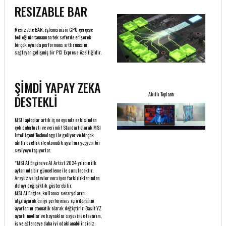
RESIZABLE BAR
Resizable BAR, işlemcinizin GPU çerçeve
belleğinin tamamına tek seferde erişerek
birçok oyunda performans arttırmasını
sağlayan gelişmiş bir PCI Express özelliğidir.
ŞİMDİ YAPAY ZEKA
Akıllı Toplantı
DESTEKLİ
MSI laptoplar artık iş ve oyunda eskisinden
çok daha hızlı ve verimli! Standart olarak MSI
Intelligent Technology ile geliyor ve birçok
akıllı özellik ile otomatik ayarları yepyeni bir
seviyeye taşıyorlar.
*MSI AI Engine ve AI Artist 2024 yılının ilk
aylarında bir güncelleme ile sunulacaktır.
Arayüz ve işlevler versiyon farklılıklarından
dolayı değişiklik gösterebilir.
MSI AI Engine, kullanıcı senaryolarını
algılayarak en iyi performans için donanım
ayarlarını otomatik olarak değiştirir. Basit YZ
ayarlı modlar ve kaynaklar sayesinde tasarım,
iş ve eğlenceye daha iyi odaklanabilirsiniz.