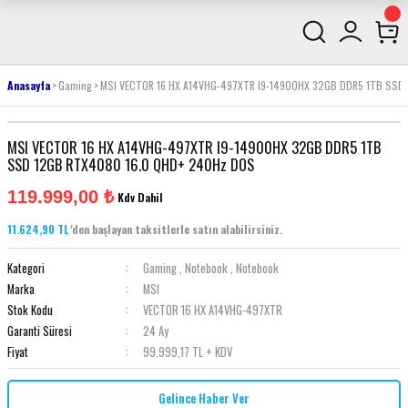
Anasayfa
Gaming
MSI VECTOR 16 HX A14VHG-497XTR I9-14900HX 32GB DDR5 1TB SSD
MSI VECTOR 16 HX A14VHG-497XTR I9-14900HX 32GB DDR5 1TB
SSD 12GB RTX4080 16.0 QHD+ 240Hz DOS
119.999,00 ₺
Kdv Dahil
11.624,90 TL
'den başlayan taksitlerle satın alabilirsiniz.
Kategori
Gaming
,
Notebook
,
Notebook
Marka
MSI
Stok Kodu
VECTOR 16 HX A14VHG-497XTR
Garanti Süresi
24 Ay
Fiyat
99.999,17 TL + KDV
Gelince Haber Ver