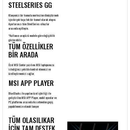
STEELSERIES GG
Klavyenizi bir komuta merkezine dönüştürmek
için birçok tuşu tek bir komut olarak atayın;
Ayarlarınızı tüm SteelSeries cihazlar
arasında eşitleyin.
*Kullanıcı arayüzü modele göre değişiklik
gösterebilir.
TÜM ÖZELLİKLER
BİR ARADA
Özel MSI Center yazılımı MSI laptopunuzu
istediğiniz şekilde kontrol etmenizi ve
özelleştirmenizi sağlar.
MSI APP PLAYER
BlueStacks ile yapılan özel işbirliği ile
geliştirilen MSI APP Player, mobil oyunlar ve
PC platformu arasında hissetmeden geçiş
yapabilmenize olanak tanıyor
TÜM OLASILIKAR
İÇİN TAM DESTEK