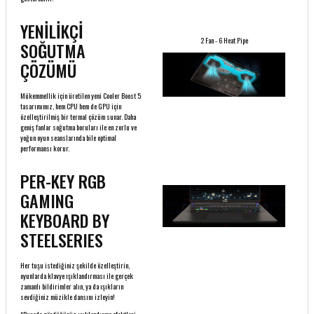
YENİLİKÇİ
2 Fan - 6 Heat Pipe
SOĞUTMA
ÇÖZÜMÜ
Mükemmellik için üretilen yeni Cooler Boost 5
tasarımımız, hem CPU hem de GPU için
özelleştirilmiş bir termal çözüm sunar. Daha
geniş fanlar soğutma boruları ile en zorlu ve
yoğun oyun seanslarında bile optimal
performansı korur.
PER-KEY RGB
GAMING
KEYBOARD BY
STEELSERIES
Her tuşu istediğiniz şekilde özelleştirin,
oyunlarda klavye ışıklandırması ile gerçek
zamanlı bildirimler alın, ya da ışıkların
sevdiğiniz müzikle dansını izleyin!