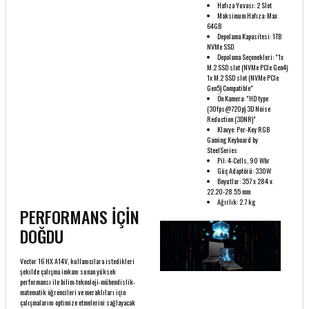
Hafıza Yuvası: 2 Slot
Maksimum Hafıza: Max
64GB
Depolama Kapasitesi: 1TB
NVMe SSD
Depolama Seçenekleri: "1x
M.2 SSD slot (NVMe PCIe Gen4)
1x M.2 SSD slot (NVMe PCIe
Gen5) Compatible"
Ön Kamera: "HD type
(30fps@720p) 3D Noise
Reduction (3DNR)"
Klavye: Per-Key RGB
Gaming Keyboard by
SteelSeries
Pil: 4-Cells, 90 Whr
Güç Adaptörü: 330W
Boyutlar: 357 x 284 x
22.20-28.55 mm
Ağırlık: 2.7 kg
PERFORMANS İÇİN
DOĞDU
Vector 16 HX A14V, kullanıcılara istedikleri
şekilde çalışma imkanı sunan yüksek
performansı ile bilim-teknoloji-mühendislik-
matematik öğrencileri ve meraklıları için
çalışmalarını optimize etmelerini sağlayacak