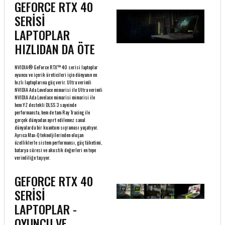
GEFORCE RTX 40
SERİSİ
LAPTOPLAR
HIZLIDAN DA ÖTE
NVIDIA® GeForce RTX™ 40 serisi laptoplar
oyuncu ve içerik üreticileri için dünyanın en
hızlı laptoplarına güç verir. Ultra verimli
NVIDIA Ada Lovelace mimarisi ile Ultra verimli
NVIDIA Ada Lovelace mimarisi mimarisi ile
hem YZ destekli DLSS 3 sayeinde
performansta, hem de tam Ray Tracing ile
gerçek dünyadan ayırt edilemez sanal
dünyalarda bir kuantum sıçraması yaşatıyor.
Ayrıca Max-Q teknoljilerinden oluşan
özelliklerle sistem performansı, güç tüketimi,
batarya süresi ve akustik değerleri en tepe
verimliliğe taşıyor.
GEFORCE RTX 40
SERİSİ
LAPTOPLAR -
OYUNCU VE