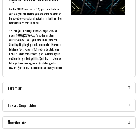
Vector 16 HX eksiksiz G/Ç portları ile tüm
veri ve görüntü iletme yöntemlerini destekler.
Bu sayede oyunculara laptoplarını kullanırken
maksimum esneklik sunar.
* Hızlı Şarj özelliği 65W(20V@3.25A) ve
üzeri 100W(20V@5A) ’a kadar sistem
çalışırken (S0) ve Uyku Modunda (Modern
Standby düşük güçte bekleme modu), Hazırda
bekleme (S4), Kapalı (S5) modda desteklenir.
Genel sistem performansı şarj akımına uyum
sağlamak için değişebilir. Şarj hızı sistem ve
batarya durumuna göre değişiklik gösterir.
MSI PD Şarj cihazı kullanılması tavsiye edilir.
Yorumlar
Taksit Seçenekleri
Bu ürüne ilk yorumu siz yapın!
Önerileriniz
Yorum Yaz