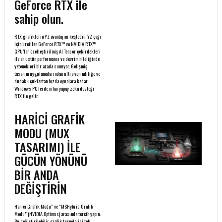
GeForce RTX ile
sahip olun.
RTX grafiklerin YZ avantajını keşfedin. YZ çağı
için üretilen GeForce RTX™ ve NVIDIA RTX™
GPU’lar özelleştirilmiş AI Tensor çekirdekleri
ile en üstün performansı ve devrim niteliğinde
yetenekleri bir arada sunuyor. Gelişmiş
tasarım uygulamalarından ultra verimliliğe ve
dudak uçuklantan hızda oyunlara kadar
Windows PC’lerde nihai yapay zeka desteği
RTX ile gelir.
HARİCİ GRAFİK
MODU (MUX
TASARIMI) İLE
GÜCÜN YÖNÜNÜ
BİR ANDA
DEĞİŞTİRİN
Harici Grafik Modu" ve "MSHybrid Grafik
Modu" (NVIDIA Optimus) arasında tercih yapın.
Bu değiştirilebilir grafik teknolojisi tek