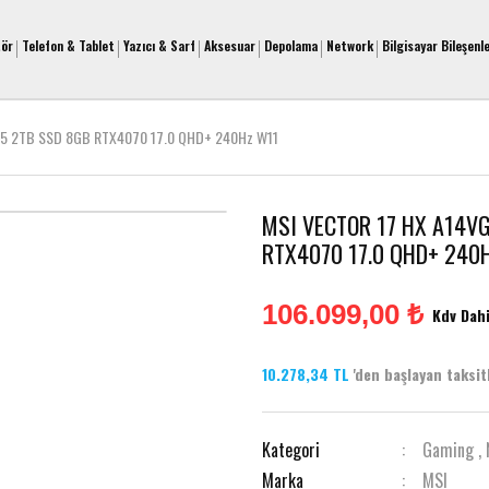
tör
Telefon & Tablet
Yazıcı & Sarf
Aksesuar
Depolama
Network
Bilgisayar Bileşenle
5 2TB SSD 8GB RTX4070 17.0 QHD+ 240Hz W11
MSI VECTOR 17 HX A14V
RTX4070 17.0 QHD+ 240
106.099,00 ₺
Kdv Dahi
10.278,34 TL
'den başlayan taksitl
Kategori
Gaming
,
Marka
MSI