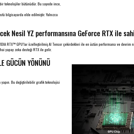
 bir teknolojiler bütünüdür. Bu sayede ince,
ü bilgisayarda elde edilmiştir. Yalnızca
elecek Nesil YZ performansına GeForce RTX ile sah
VIDIA RTX™ GPU’lar özelleştirilmiş AI Tensor çekirdekleri ile en üstün performansı ve devrim n
ai yapay zeka desteği RTX ile gelir.
İLE GÜCÜN YÖNÜNÜ
pın. Bu değiştirilebilir grafik teknolojisi