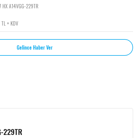
7 HX A14VGG-229TR
 TL + KDV
Gelince Haber Ver
G-229TR