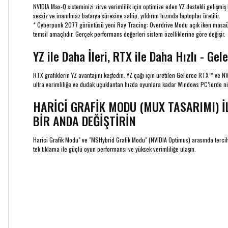
NVIDIA Max-Q sisteminizi zirve verimlilik için optimize eden YZ destekli gelişmiş
sessiz ve inanılmaz batarya süresine sahip, yıldırım hızında laptoplar üretilir.
* Cyberpunk 2077 görüntüsü yeni Ray Tracing: Overdrive Modu açık iken masaüst
temsil amaçlıdır. Gerçek performans değerleri sistem özelliklerine göre değişir.
YZ ile Daha İleri, RTX ile Daha Hızlı - G
RTX grafiklerin YZ avantajını keşfedin. YZ çağı için üretilen GeForce RTX™ ve N
ultra verimliliğe ve dudak uçuklantan hızda oyunlara kadar Windows PC’lerde nih
HARİCİ GRAFİK MODU (MUX TASARIMI) 
BİR ANDA DEĞİŞTİRİN
Harici Grafik Modu" ve "MSHybrid Grafik Modu" (NVIDIA Optimus) arasında tercih ya
tek tıklama ile güçlü oyun performansı ve yüksek verimliliğe ulaşın.