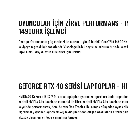
OYUNCULAR İÇİN ZİRVE PERFORMANS - 
14900HX İŞLEMCİ
Oyun performansının güç merkezi ile tanışın – güçlü Intel® Core™ i9 14900HX i
seviyeye taşımak için tasarlandı. Yüksek çekirdek sayısı ve yıldırım hızında saat 
tepki hızını arayan oyun tutkunları için üretildi.
GEFORCE RTX 40 SERİSİ LAPTOPLAR - HI
NVIDIA® GeForce RTX™ 40 serisi laptoplar oyuncu ve içerik üreticileri için dünya
verimli NVIDIA Ada Lovelace mimarisi ile Ultra verimli NVIDIA Ada Lovelace mim
sayeinde performansta, hem de tam Ray Tracing ile gerçek dünyadan ayırt edi
sıçraması yaşatıyor. Ayrıca Max-Q teknoljilerinden oluşan özelliklerle sistem per
akustik değerleri en tepe verimliliğe taşıyor.