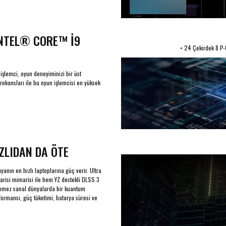
INTEL® CORE™ İ9
• 24 Çekirdek 8 P-
şlemci, oyun deneyiminizi bir üst
frekansları ile bu oyun işlemcisi en yüksek
ZLIDAN DA ÖTE
nın en hızlı laptoplarına güç verir. Ultra
arisi mimarisi ile hem YZ destekli DLSS 3
lemez sanal dünyalarda bir kuantum
formansı, güç tüketimi, batarya süresi ve