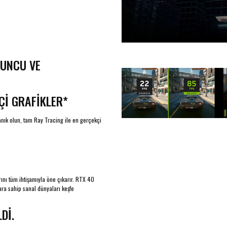
YUNCU VE
Çİ GRAFİKLER*
anık olun, tam Ray Tracing ile en gerçekçi
rını tüm ihtişamıyla öne çıkarır. RTX 40
ara sahip sanal dünyaları keşfe
Dİ.