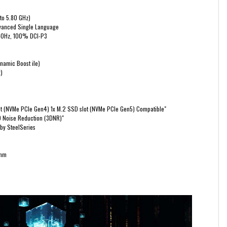
to 5.80 GHz)
vanced Single Language
240Hz, 100% DCI-P3
ynamic Boost ile)
)
ot (NVMe PCIe Gen4) 1x M.2 SSD slot (NVMe PCIe Gen5) Compatible"
 Noise Reduction (3DNR)"
by SteelSeries
 mm