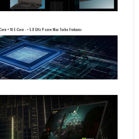
Core + 16 E-Core - • 5.8 GHz P-core Max Turbo Frekansı