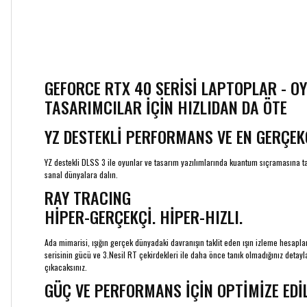
GEFORCE RTX 40 SERİSİ LAPTOPLAR - O
TASARIMCILAR İÇİN HIZLIDAN DA ÖTE
YZ DESTEKLİ PERFORMANS VE EN GERÇEK
YZ destekli DLSS 3 ile oyunlar ve tasarım yazılımlarında kuantum sıçramasına t
sanal dünyalara dalın.
RAY TRACING
HİPER-GERÇEKÇİ. HİPER-HIZLI.
Ada mimarisi, ışığın gerçek dünyadaki davranışın taklit eden ışın izleme hesapla
serisinin gücü ve 3.Nesil RT çekirdekleri ile daha önce tanık olmadığınız detayl
çıkacaksınız.
GÜÇ VE PERFORMANS İÇİN OPTİMİZE EDİL