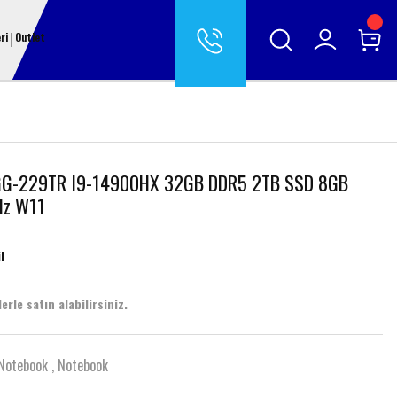
ri
Outlet
GG-229TR I9-14900HX 32GB DDR5 2TB SSD 8GB
Hz W11
l
erle satın alabilirsiniz.
Notebook
,
Notebook