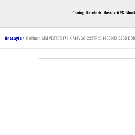
Gaming
Notebook
Masaüstü PC
Moni
Anasayfa
Gaming
MSI VECTOR 17 HX A14VGG-229TR I9-14900HX 32GB DDR