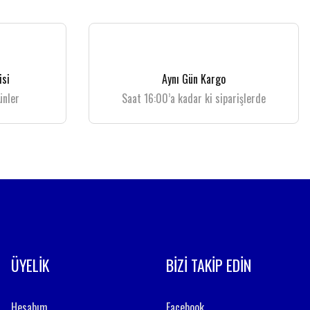
isi
Aynı Gün Kargo
ünler
Saat 16:00’a kadar ki siparişlerde
ÜYELİK
BİZİ TAKİP EDİN
Hesabım
Facebook