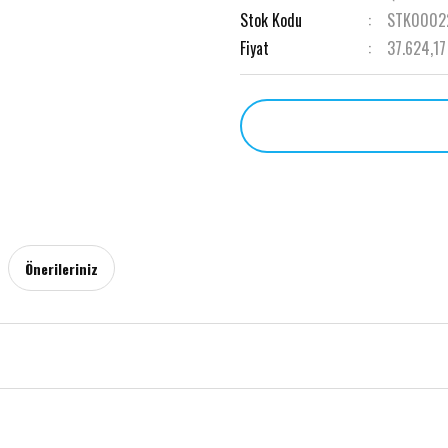
Stok Kodu
STK0002
Fiyat
37.624,17
Önerileriniz