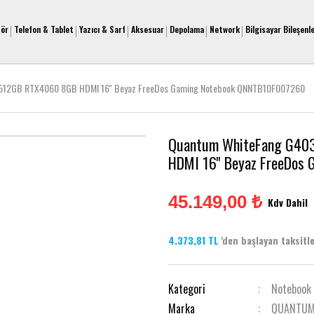
tör
Telefon & Tablet
Yazıcı & Sarf
Aksesuar
Depolama
Network
Bilgisayar Bileşenle
512GB RTX4060 8GB HDMI 16'' Beyaz FreeDos Gaming Notebook QNNTB10F007260
Quantum WhiteFang G40
HDMI 16'' Beyaz FreeDo
45.149,00 ₺
Kdv Dahil
4.373,81 TL
'den başlayan taksitler
Kategori
Notebook
Marka
QUANTU