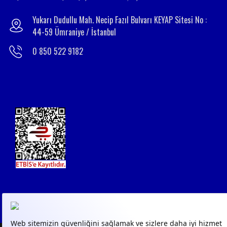
Yukarı Dudullu Mah. Necip Fazıl Bulvarı KEYAP Sitesi No :
44-59 Ümraniye / İstanbul
0 850 522 9182