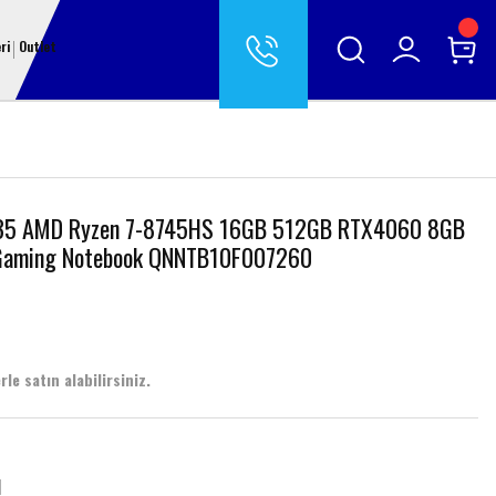
ri
Outlet
35 AMD Ryzen 7-8745HS 16GB 512GB RTX4060 8GB
s Gaming Notebook QNNTB10F007260
le satın alabilirsiniz.
M