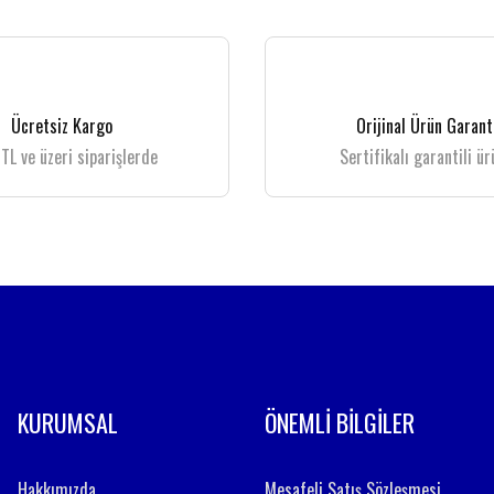
 gördüğünüz noktaları öneri formunu kullanarak tarafımıza iletebilirsiniz.
Bu ürüne ilk yorumu siz yapın!
Yorum Yaz
Ücretsiz Kargo
Orijinal Ürün Garant
TL ve üzeri siparişlerde
Sertifikalı garantili ür
Gönder
KURUMSAL
ÖNEMLİ BİLGİLER
Hakkımızda
Mesafeli Satış Sözleşmesi