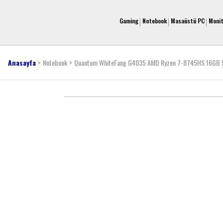
Gaming
Notebook
Masaüstü PC
Moni
Anasayfa
Notebook
Quantum WhiteFang G4035 AMD Ryzen 7-8745HS 16GB 