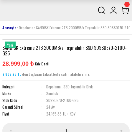
Anasayfa
Depolama
SANDISK Extreme 2TB 2000MB/s Taşınabilir SSD SDSSDE70-2T0
Yeni
SANDISK Extreme 2TB 2000MB/s Taşınabilir SSD SDSSDE70-2T00-
G25
28.999,00 ₺
Kdv Dahil
2.809,28 TL
'den başlayan taksitlerle satın alabilirsiniz.
Kategori
Depolama
,
SSD Taşınabilir Disk
Marka
Sandisk
Stok Kodu
SDSSDE70-2T00-G25
Garanti Süresi
24 Ay
Fiyat
24.165,83 TL + KDV