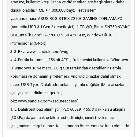
arayüze, kullanım koşullarına ve diğer etkenlere bağlı olarak daha
düşük olabilir. 1 MB = 1.000.000 bayt.
Test sistemi
yapılandırması:
ASUS ROG STRIX Z270E GAMING TOPLAMA PC
(Asmedia USB 3.1 Gen 2 denetleyici), 1 TB WD_Black SN750 NVMe™
SSD, Intel® Core™ i7-7700 CPU @ 4.20GHz, Windows® 10
Professional (64-bit)
3. Bkz.
www.sandisk.com/wug
4. Parola koruması, 256 bit AES şifrelemesini kullanır ve Windows
8, Windows 10 ve macOS Big Sur tarafından desteklenir. Parola
koruması ve donanım şifrelemesi, Android cihazlar dahil olmak
üzere USB Type-C akılı telefonlarla uyumlu değildir. (Mac cihazlar
için yazılım indirilmesi gerekir,
bkz
www.sandisk.com/secureaccess
)
5. Dahili test baz alınmıştır. IPEC 60529 IP 65: 3 dakika su akışına
(30 kPa) dayanacak şekilde test edilmiştir, sınırlı toz teması
çalışmasına engel olmaz. Kullanmadan önce temiz ve kuru olmalıdır.