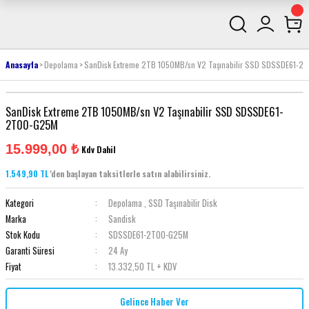
Anasayfa
Depolama
SanDisk Extreme 2TB 1050MB/sn V2 Taşınabilir SSD SDSSDE61-
SanDisk Extreme 2TB 1050MB/sn V2 Taşınabilir SSD SDSSDE61-
2T00-G25M
15.999,00 ₺
Kdv Dahil
1.549,90 TL
'den başlayan taksitlerle satın alabilirsiniz.
Kategori
Depolama
,
SSD Taşınabilir Disk
Marka
Sandisk
Stok Kodu
SDSSDE61-2T00-G25M
Garanti Süresi
24 Ay
Fiyat
13.332,50 TL + KDV
Gelince Haber Ver