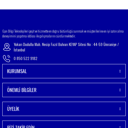
Gönder
Gpn Bilgi Teknolojileri çeşit ve hizmette en doğru bütünlüğü sunmak ve müşterilerine en iyi satın alma
deneyimini yaşatma iddiası ile çalışmalarını sürdürmektedir.
Yukarı Dudullu Mah. Necip Fazıl Bulvarı KEYAP Sitesi No : 44-59 Ümraniye /
İstanbul
0 850 522 9182
KURUMSAL
ÖNEMLİ BİLGİLER
ÜYELİK
BİZİ TAKİP EDİN