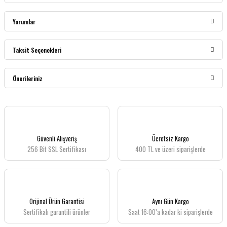
Yorumlar
Taksit Seçenekleri
Bu ürüne ilk yorumu siz yapın!
Önerileriniz
Yorum Yaz
Bu ürünün fiyat bilgisi, resim, ürün açıklamalarında ve diğer konularda yetersiz
gördüğünüz noktaları öneri formunu kullanarak tarafımıza iletebilirsiniz.
Görüş ve önerileriniz için teşekkür ederiz.
Güvenli Alışveriş
Ücretsiz Kargo
256 Bit SSL Sertifikası
400 TL ve üzeri siparişlerde
Ürün resmi kalitesiz, bozuk veya görüntülenemiyor.
Ürün açıklamasında eksik bilgiler bulunuyor.
Ürün bilgilerinde hatalar bulunuyor.
Ürün fiyatı diğer sitelerden daha pahalı.
Orijinal Ürün Garantisi
Aynı Gün Kargo
Bu ürüne benzer farklı alternatifler olmalı.
Sertifikalı garantili ürünler
Saat 16:00’a kadar ki siparişlerde