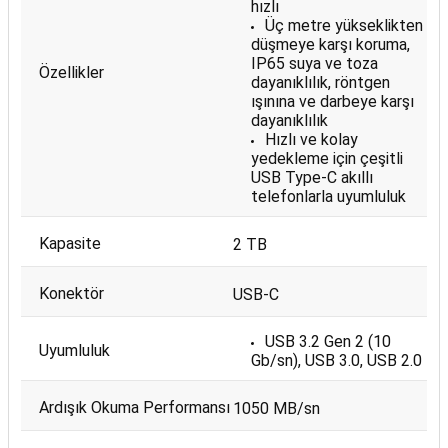
hızlı
Üç metre yükseklikten
düşmeye karşı koruma,
IP65 suya ve toza
Özellikler
dayanıklılık, röntgen
ışınına ve darbeye karşı
dayanıklılık
Hızlı ve kolay
yedekleme için çeşitli
USB Type-C akıllı
telefonlarla uyumluluk
Kapasite
2 TB
Konektör
USB-C
USB 3.2 Gen 2 (10
Uyumluluk
Gb/sn), USB 3.0, USB 2.0
Ardışık Okuma Performansı
1050 MB/sn